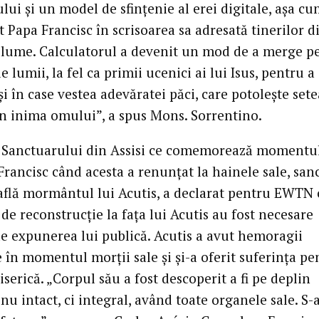
lui și un model de sfințenie al erei digitale, așa cu
 Papa Francisc în scrisoarea sa adresată tinerilor d
 lume. Calculatorul a devenit un mod de a merge p
 lumii, la fel ca primii ucenici ai lui Isus, pentru 
și în case vestea adevăratei păci, care potolește set
din inima omului”, a spus Mons. Sorrentino.
 Sanctuarului din Assisi ce comemorează momentu
 Francisc când acesta a renunțat la hainele sale, san
află mormântul lui Acutis, a declarat pentru EWTN 
 de reconstrucție la fața lui Acutis au fost necesare
de expunerea lui publică. Acutis a avut hemoragii
 în momentul morții sale și și-a oferit suferința pe
iserică. „Corpul său a fost descoperit a fi pe deplin
 nu intact, ci integral, având toate organele sale. S-