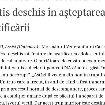
is deschis în așteptare
ificării
0, Assisi (Catholica)
- Mormântul Venerabilului Carl
fost deschis joi, înainte de beatificarea adolescentul
 de calculatoare. O purtătoare de cuvânt a evenime
rii lui Acutis a declarat pentru CNA că a fost găsit î
r „nu necorupt”. „Astăzi îl vedem din nou în trupul 
 Un trup care a trecut, în anii de când a fost înmor
i, prin procesul normal de descompunere, proces car
e a condiției umane după ce păcatul l-a separat de
, izvorul vieții. Dar acest trup muritor este destin