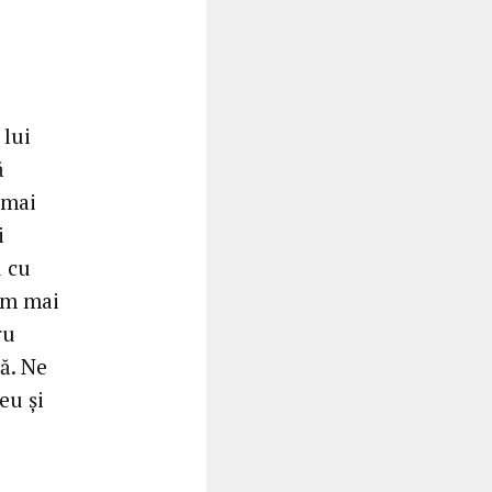
 lui
ă
 mai
i
u cu
vem mai
ru
ă. Ne
eu și