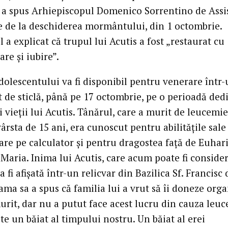
, a spus Arhiepiscopul Domenico Sorrentino de Assis
e de la deschiderea mormântului, din 1 octombrie.
 a explicat că trupul lui Acutis a fost „restaurat cu
re și iubire”.
dolescentului va fi disponibil pentru venerare într
de sticlă, până pe 17 octombrie, pe o perioadă ded
i vieții lui Acutis. Tânărul, care a murit de leucemie
vârsta de 15 ani, era cunoscut pentru abilitățile sale
re pe calculator și pentru dragostea față de Euharis
Maria. Inima lui Acutis, care acum poate fi conside
va fi afișată într-un relicvar din Bazilica Sf. Francisc 
ama sa a spus că familia lui a vrut să îi doneze org
urit, dar nu a putut face acest lucru din cauza leuc
te un băiat al timpului nostru. Un băiat al erei