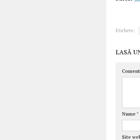
Etichete:
LASĂ U
Coment
Nume
*
Site we