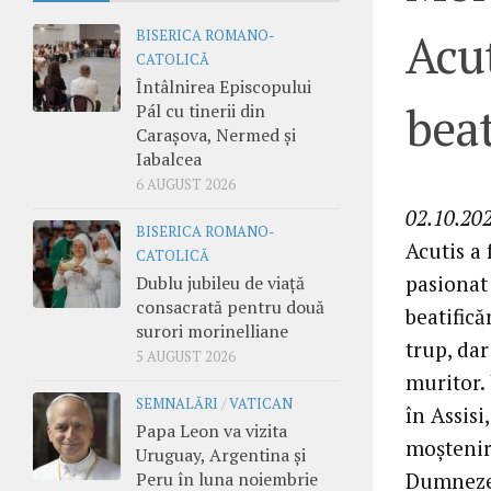
Acut
BISERICA ROMANO-
CATOLICĂ
Întâlnirea Episcopului
beat
Pál cu tinerii din
Carașova, Nermed și
Iabalcea
6 AUGUST 2026
02.10.202
BISERICA ROMANO-
Acutis a 
CATOLICĂ
pasionat
Dublu jubileu de viață
consacrată pentru două
beatifică
surori morinelliane
trup, da
5 AUGUST 2026
muritor.
SEMNALĂRI
/
VATICAN
în Assis
Papa Leon va vizita
moștenir
Uruguay, Argentina și
Dumnezeu
Peru în luna noiembrie