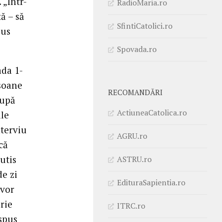
 „Într-
RadioMaria.ro
ă – să
SfintiCatolici.ro
pus
Spovada.ro
ada 1-
rsoane
RECOMANDĂRI
după
ActiuneaCatolica.ro
ile
nterviu
AGRU.ro
că
utis
ASTRU.ro
de zi
EdituraSapientia.ro
 vor
rie
ITRC.ro
 spus