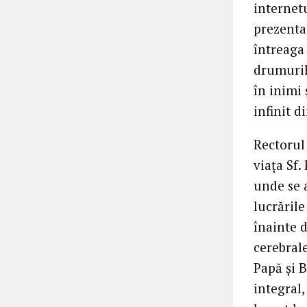
internetu
prezentat
întreaga
drumurile
în inimi 
infinit 
Rectorul
viața Sf.
unde se 
lucrările
înainte 
cerebrale
Papă și B
integral,