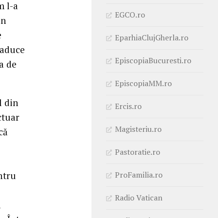
m l-a
EGCO.ro
in
e
EparhiaClujGherla.ro
a aduce
EpiscopiaBucuresti.ro
ea de
EpiscopiaMM.ro
l din
Ercis.ro
ctuar
Magisteriu.ro
că
Pastoratie.ro
ProFamilia.ro
ntru
Radio Vatican
a