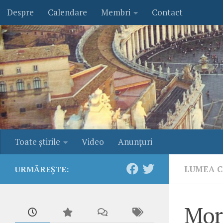
Despre
Calendare
Membri
Contact
Skip to content
Toate ştirile
Video
Anunţuri
LUMEA C
URMĂREȘTE:
Mor