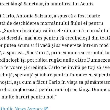
raci lângă Sanctuar, în amintirea lui Acutis.
 Carlo, Antonia Salzano, a spus că a fost foarte
tă de deschiderea mormântului fiului ei pentru
. „Suntem încântați că în cele din urmă mormântul
ost deschis, mai ales pentru că credincioșii din toat
r putea acum să îl vadă și să venereze într-un mod
”, a spus ea. „Sperăm că, prin expunerea corpului lu
edincioșii își pot ridica rugăciunile către Dumneze
 fervoare și credință. Carlo ne invită pe toți să a
edință, speranță și iubire pentru Dumnezeu și pent
noștri, așa cum a făcut Carlo în viața sa pământeasc
 el să mijlocească pentru noi toți pe lângă Dumnez
ă multe haruri pentru noi.”
atholic News Agency