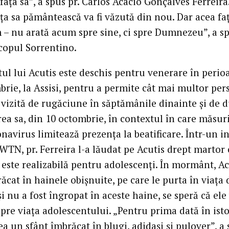
 fața sa”, a spus pr. Carlos Acácio Gonçalves Ferreira.
ața sa pământească va fi văzută din nou. Dar acea faț
 – nu arată acum spre sine, ci spre Dumnezeu”, a s
copul Sorrentino.
l lui Acutis este deschis pentru venerare în perio
brie, la Assisi, pentru a permite cât mai multor pe
o vizită de rugăciune în săptămânile dinainte și de 
rea sa, din 10 octombrie, în contextul în care măsur
navirus limitează prezența la beatificare. Într-un i
WTN, pr. Ferreira l-a lăudat pe Acutis drept martor 
 este realizabilă pentru adolescenți. În mormânt, Ac
ăcat în hainele obișnuite, pe care le purta în viața 
și nu a fost îngropat în aceste haine, se speră că ele
pre viața adolescentului. „Pentru prima dată în isto
 un sfânt îmbrăcat în blugi, adidași și pulover”, a