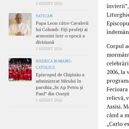
5 AUGUST 2026
învierii”
Liturghi
VATICAN
Episcopul
Papa Leon către Cavalerii
lui Columb: Fiți profeți ai
îndemâna
armoniei într-o epocă a
diviziunii
Corpul a
5 AUGUST 2026
mormânt 
BISERICA ROMANO-
celebrări
CATOLICĂ
2006, la 
Episcopul de Chișinău a
programa
administrat Mirului în
parohia „Ss Ap Petru și
Fecioara 
Paul” din Onești
relicvă, 
5 AUGUST 2026
Assisi. M
când a m
„Carlo es