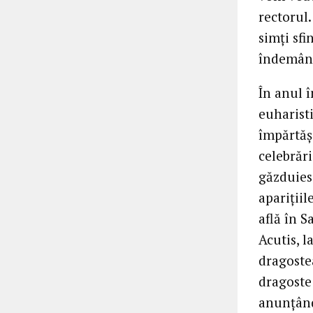
rectorul
simți sfi
îndemâna
În anul î
euharisti
împărtășe
celebrări
găzduies
apariții
află în S
Acutis, l
dragostea
dragoste
anunțând