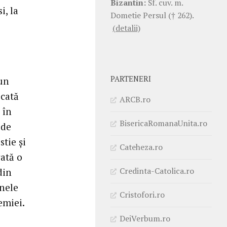
Bizantin:
Sf. cuv. m.
i, la
Dometie Persul († 262).
(detalii)
PARTENERI
-un
icată
ARCB.ro
 în
BisericaRomanaUnita.ro
 de
tie și
Cateheza.ro
rată o
Credinta-Catolica.ro
din
anele
Cristofori.ro
emiei.
DeiVerbum.ro