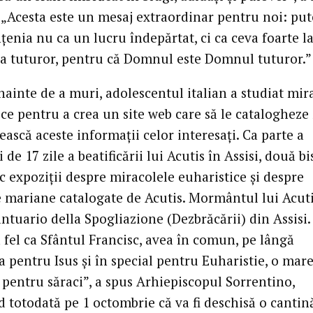
. „Acesta este un mesaj extraordinar pentru noi: pu
nțenia nu ca un lucru îndepărtat, ci ca ceva foarte l
 tuturor, pentru că Domnul este Domnul tuturor.”
nainte de a muri, adolescentul italian a studiat mir
ce pentru a crea un site web care să le catalogheze 
ască aceste informații celor interesați. Ca parte a
i de 17 zile a beatificării lui Acutis în Assisi, două bi
c expoziții despre miracolele euharistice și despre
le mariane catalogate de Acutis. Mormântul lui Acuti
antuario della Spogliazione (Dezbrăcării) din Assisi.
a fel ca Sfântul Francisc, avea în comun, pe lângă
 pentru Isus și în special pentru Euharistie, o mar
 pentru săraci”, a spus Arhiepiscopul Sorrentino,
 totodată pe 1 octombrie că va fi deschisă o cantin