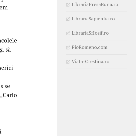
LibrariaPresaBuna.ro
tem
a
LibrariaSapientia.ro
LibrariaSfIosif.ro
acolele
PioRomeno.com
și să
Viata-Crestina.ro
serici
s se
 „Carlo
e
ă