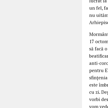
lucrat la
un fel, f
nu uităm
Arhiepis
Mormântu
17 octom
să facă 
beatifica
anti-coro
pentru E
sfințenia
este îmbr
cu zi. De
vorbi des
vom vedea