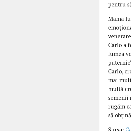
pentru să
Mama lui
emoționa
venerare
Carlo a f
lumea vo
puternic
Carlo, cr
mai multă
multă cr
semenii 
rugăm ca
să obțin
Sursa:
C