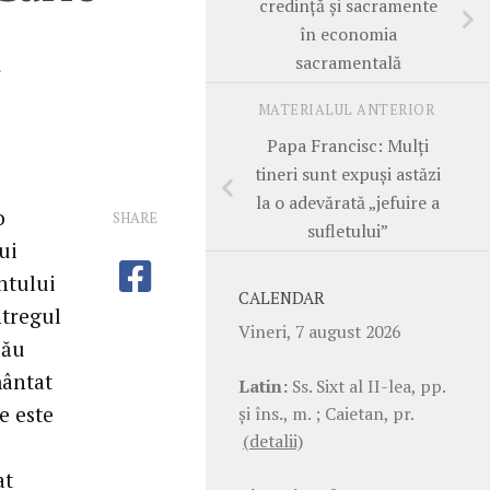
credință și sacramente
în economia
a
sacramentală
MATERIALUL ANTERIOR
Papa Francisc: Mulți
tineri sunt expuși astăzi
la o adevărată „jefuire a
o
SHARE
sufletului”
ui
ntului
CALENDAR
ntregul
Vineri, 7 august 2026
său
mântat
Latin:
Ss. Sixt al II-lea, pp.
e este
şi îns., m. ; Caietan, pr.
(detalii)
at