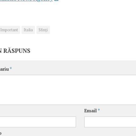
Important
Italia
Sfinţi
N RĂSPUNS
ariu
*
Email
*
b