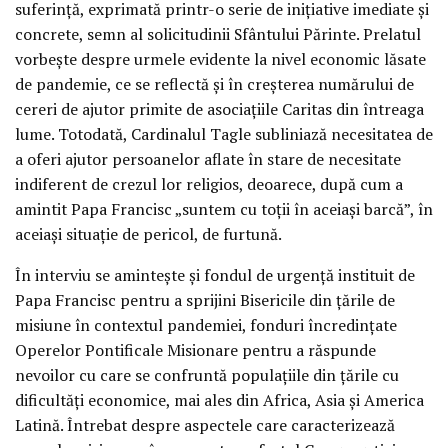
suferință, exprimată printr-o serie de inițiative imediate și
concrete, semn al solicitudinii Sfântului Părinte. Prelatul
vorbește despre urmele evidente la nivel economic lăsate
de pandemie, ce se reflectă și în creșterea numărului de
cereri de ajutor primite de asociațiile Caritas din întreaga
lume. Totodată, Cardinalul Tagle subliniază necesitatea de
a oferi ajutor persoanelor aflate în stare de necesitate
indiferent de crezul lor religios, deoarece, după cum a
amintit Papa Francisc „suntem cu toții în aceiași barcă”, în
aceiași situație de pericol, de furtună.
În interviu se amintește și fondul de urgență instituit de
Papa Francisc pentru a sprijini Bisericile din țările de
misiune în contextul pandemiei, fonduri încredințate
Operelor Pontificale Misionare pentru a răspunde
nevoilor cu care se confruntă populațiile din țările cu
dificultăți economice, mai ales din Africa, Asia și America
Latină. Întrebat despre aspectele care caracterizează