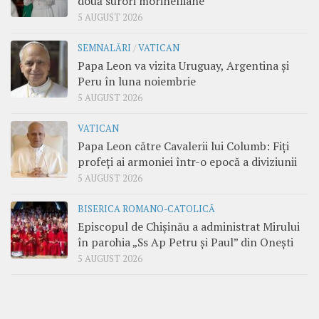
două surori morinelliane
5 AUGUST 2026
SEMNALĂRI
/
VATICAN
Papa Leon va vizita Uruguay, Argentina și
Peru în luna noiembrie
5 AUGUST 2026
VATICAN
Papa Leon către Cavalerii lui Columb: Fiți
profeți ai armoniei într-o epocă a diviziunii
5 AUGUST 2026
BISERICA ROMANO-CATOLICĂ
Episcopul de Chișinău a administrat Mirului
în parohia „Ss Ap Petru și Paul” din Onești
5 AUGUST 2026