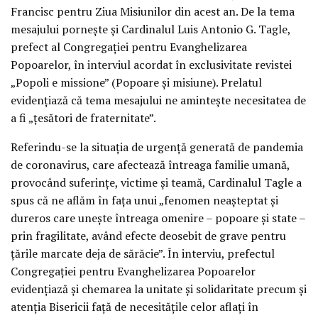
Francisc pentru Ziua Misiunilor din acest an. De la tema
mesajului pornește și Cardinalul Luis Antonio G. Tagle,
prefect al Congregației pentru Evanghelizarea
Popoarelor, în interviul acordat în exclusivitate revistei
„Popoli e missione” (Popoare și misiune). Prelatul
evidențiază că tema mesajului ne amintește necesitatea de
a fi „țesători de fraternitate”.
Referindu-se la situația de urgență generată de pandemia
de coronavirus, care afectează întreaga familie umană,
provocând suferințe, victime și teamă, Cardinalul Tagle a
spus că ne aflăm în fața unui „fenomen neașteptat și
dureros care unește întreaga omenire – popoare și state –
prin fragilitate, având efecte deosebit de grave pentru
țările marcate deja de sărăcie”. În interviu, prefectul
Congregației pentru Evanghelizarea Popoarelor
evidențiază și chemarea la unitate și solidaritate precum și
atenția Bisericii față de necesitățile celor aflați în