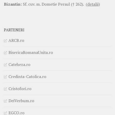
Bizantin:
Sf. cuv. m. Dometie Persul († 262).
(detalii)
PARTENERI
ARCB.ro
BisericaRomanaUnita.ro
Cateheza.ro
Credinta-Catolica.ro
Cristofori.ro
DeiVerbum.ro
EGCO.ro