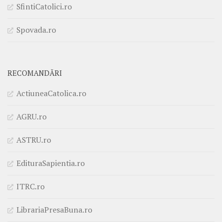
SfintiCatolici.ro
Spovada.ro
RECOMANDĂRI
ActiuneaCatolica.ro
AGRU.ro
ASTRU.ro
EdituraSapientia.ro
ITRC.ro
LibrariaPresaBuna.ro