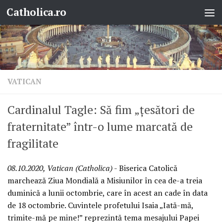
Catholica.ro
Skip to content
VATICAN
Cardinalul Tagle: Să fim „țesători de
fraternitate” într-o lume marcată de
fragilitate
08.10.2020, Vatican (Catholica)
- Biserica Catolică
marchează Ziua Mondială a Misiunilor în cea de-a treia
duminică a lunii octombrie, care în acest an cade în data
de 18 octombrie. Cuvintele profetului Isaia „Iată-mă,
trimite-mă pe mine!” reprezintă tema mesajului Papei