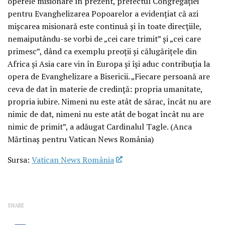
operele misionare în prezent, prefectul Congregației
pentru Evanghelizarea Popoarelor a evidențiat că azi
mișcarea misionară este continuă și în toate direcțiile,
nemaiputându-se vorbi de „cei care trimit” și „cei care
primesc”, dând ca exemplu preoții și călugărițele din
Africa și Asia care vin în Europa și își aduc contribuția la
opera de Evanghelizare a Bisericii. „Fiecare persoană are
ceva de dat în materie de credință: propria umanitate,
propria iubire. Nimeni nu este atât de sărac, încât nu are
nimic de dat, nimeni nu este atât de bogat încât nu are
nimic de primit”, a adăugat Cardinalul Tagle. (Anca
Mărtinaș pentru Vatican News România)
Sursa:
Vatican News România
SHARE