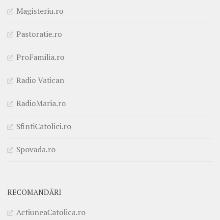
Magisteriu.ro
Pastoratie.ro
ProFamilia.ro
Radio Vatican
RadioMaria.ro
SfintiCatolici.ro
Spovada.ro
RECOMANDĂRI
ActiuneaCatolica.ro