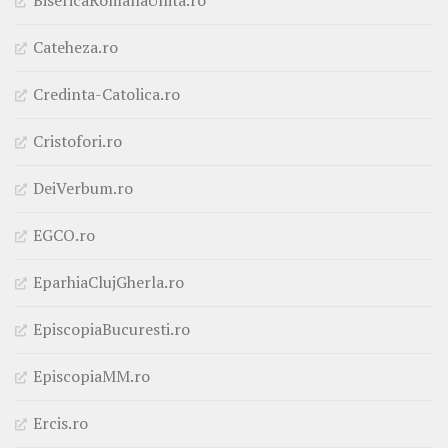
BisericaRomanaUnita.ro
Cateheza.ro
Credinta-Catolica.ro
Cristofori.ro
DeiVerbum.ro
EGCO.ro
EparhiaClujGherla.ro
EpiscopiaBucuresti.ro
EpiscopiaMM.ro
Ercis.ro