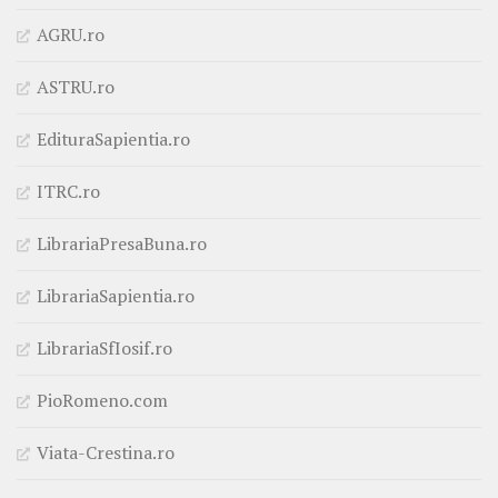
AGRU.ro
ASTRU.ro
EdituraSapientia.ro
ITRC.ro
LibrariaPresaBuna.ro
LibrariaSapientia.ro
LibrariaSfIosif.ro
PioRomeno.com
Viata-Crestina.ro