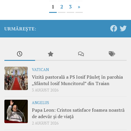
1
2
3
»
URMĂREȘTE:
VATICAN
Vizită pastorală a PS Iosif Păuleț în parohia
„Sfântul Iosif Muncitorul” din Traian
3 AUGUST 2026
ANGELUS
Papa Leon: Cristos satisface foamea noastră
de adevăr și de viață
2 AUGUST 2026