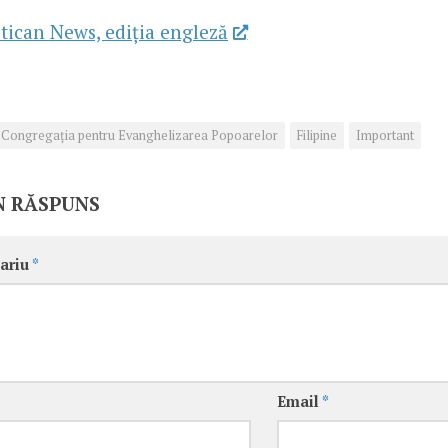
tican News, ediția engleză
Congregaţia pentru Evanghelizarea Popoarelor
Filipine
Important
N RĂSPUNS
ariu
*
Email
*