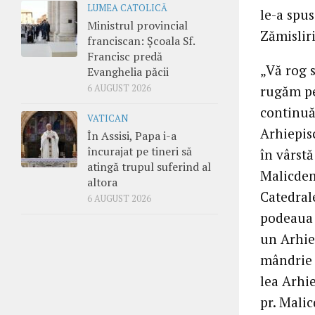
LUMEA CATOLICĂ
le-a spu
Ministrul provincial
Zămisliri
franciscan: Școala Sf.
Francisc predă
„Vă rog 
Evanghelia păcii
rugăm pe
6 AUGUST 2026
continuă
VATICAN
Arhiepis
În Assisi, Papa i-a
încurajat pe tineri să
în vârstă
atingă trupul suferind al
Malicdem
altora
Catedrale
6 AUGUST 2026
podeaua 
un Arhie
mândrie ș
lea Arhie
pr. Mali