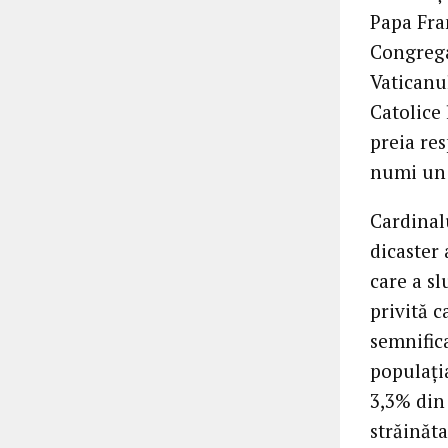
Papa Fra
Congrega
Vaticanul
Catolice 
preia re
numi un 
Cardinalu
dicaster 
care a sl
privită c
semnific
populația
3,3% din 
străinăta