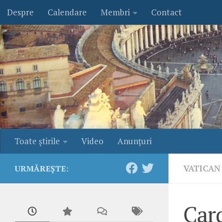
Despre
Calendare
Membri
Contact
Skip to content
Toate ştirile
Video
Anunţuri
VATICAN
URMĂREȘTE:
Card