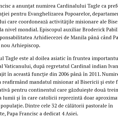
ncisc a anunțat numirea Cardinalului Tagle ca prefe
ției pentru Evanghelizarea Popoarelor, departame
ui care coordonează activitățile misionare ale Biser
la nivel mondial. Episcopul auxiliar Broderick Pabil
sponsabilitatea Arhidiecezei de Manila până când P
nou Arhiepiscop.
l Tagle este al doilea asiatic în fruntea importantu
al Vaticanului, după regretatul Cardinal indian Ivan
ujit în această funcție din 2006 până în 2011. Numir
a reafirmând mandatul misionar al Bisericii și este 
ativă pentru continentul care găzduiește două trei
 lumii și în care catolicii reprezintă doar aproxima
populație. Dintre cele 32 de călătorii pastorale în
te, Papa Francisc a dedicat 4 Asiei.