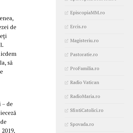
EpiscopiaMM.ro
menea,
Ercis.ro
ezei de
eți
Magisteriu.ro
l.
alicdem
Pastoratie.ro
la, să
ProFamilia.ro
se
Radio Vatican
RadioMaria.ro
i – de
SfintiCatolici.ro
Dieceză
 de
Spovada.ro
 2019,