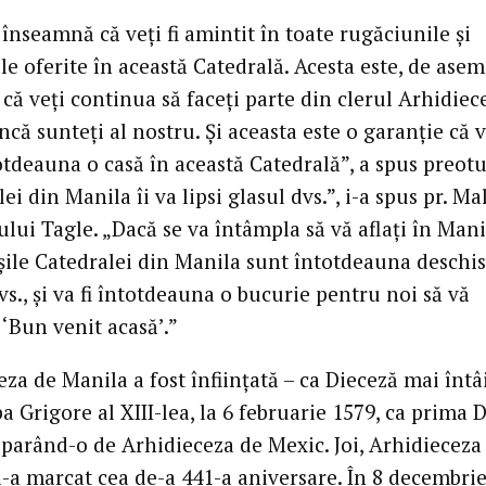
înseamnă că veți fi amintit în toate rugăciunile și
le oferite în această Catedrală. Acesta este, de ase
că veți continua să faceți parte din clerul Arhidiec
ncă sunteți al nostru. Și aceasta este o garanție că v
tdeauna o casă în această Catedrală”, a spus preotu
ei din Manila îi va lipsi glasul dvs.”, i-a spus pr. M
lui Tagle. „Dacă se va întâmpla să vă aflați în Mani
ușile Catedralei din Manila sunt întotdeauna deschi
s., și va fi întotdeauna o bucurie pentru noi să vă
‘Bun venit acasă’.”
za de Manila a fost înființată – ca Dieceză mai întâ
a Grigore al XIII-lea, la 6 februarie 1579, ca prima 
separând-o de Arhidieceza de Mexic. Joi, Arhidieceza
i-a marcat cea de-a 441-a aniversare. În 8 decembrie