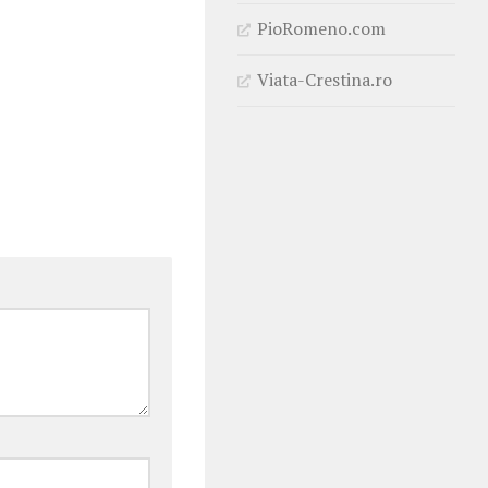
PioRomeno.com
Viata-Crestina.ro