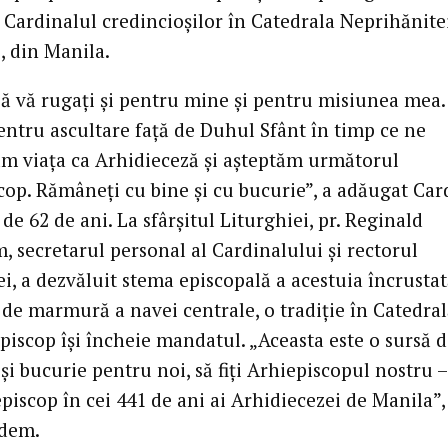
s Cardinalul credincioșilor în Catedrala Neprihănite
, din Manila.
să vă rugați și pentru mine și pentru misiunea mea.
ntru ascultare față de Duhul Sfânt în timp ce ne
m viața ca Arhidieceză și așteptăm următorul
cop. Rămâneți cu bine și cu bucurie”, a adăugat Car
 de 62 de ani. La sfârșitul Liturghiei, pr. Reginald
, secretarul personal al Cardinalului și rectorul
i, a dezvăluit stema episcopală a acestuia încrustat
de marmură a navei centrale, o tradiție în Catedra
piscop își încheie mandatul. „Aceasta este o sursă 
i bucurie pentru noi, să fiți Arhiepiscopul nostru –
piscop în cei 441 de ani ai Arhidiecezei de Manila”,
cdem.