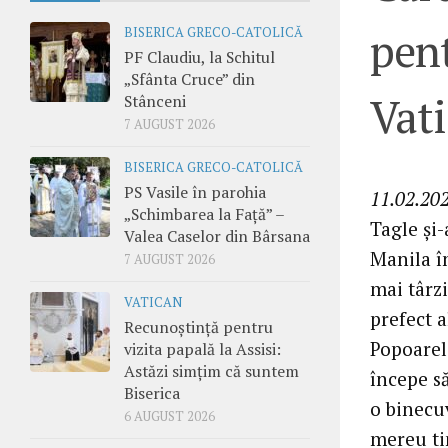
pent
BISERICA GRECO-CATOLICĂ
PF Claudiu, la Schitul
„Sfânta Cruce” din
Vat
Stânceni
7 AUGUST 2026
BISERICA GRECO-CATOLICĂ
PS Vasile în parohia
11.02.202
„Schimbarea la Față” –
Tagle și
Valea Caselor din Bârsana
Manila în
7 AUGUST 2026
mai târz
VATICAN
prefect 
Recunoștință pentru
Popoarel
vizita papală la Assisi:
Astăzi simțim că suntem
începe s
Biserica
o binecuv
6 AUGUST 2026
mereu ti