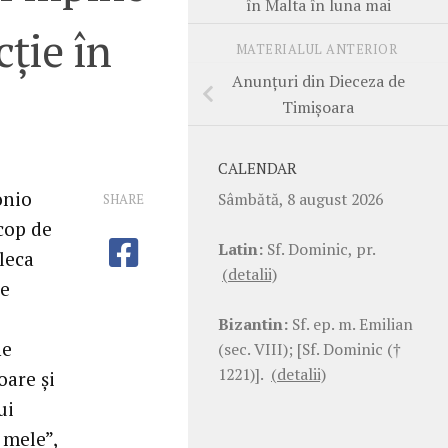
în Malta în luna mai
ție în
MATERIALUL ANTERIOR
Anunțuri din Dieceza de
Timișoara
CALENDAR
onio
Sâmbătă, 8 august 2026
SHARE
cop de
Latin:
Sf. Dominic, pr.
leca
(detalii)
de
Bizantin:
Sf. ep. m. Emilian
ne
(sec. VIII); [Sf. Dominic (†
1221)].
(detalii)
oare și
ui
 mele”,