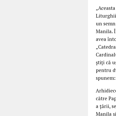
„Aceasta 
Liturghii
un semn 
Manila. Î
avea înto
„Catedral
Cardinalu
știți că 
pentru dv
spunem: 
Arhidiece
către Pap
a țării, 
Manila ș