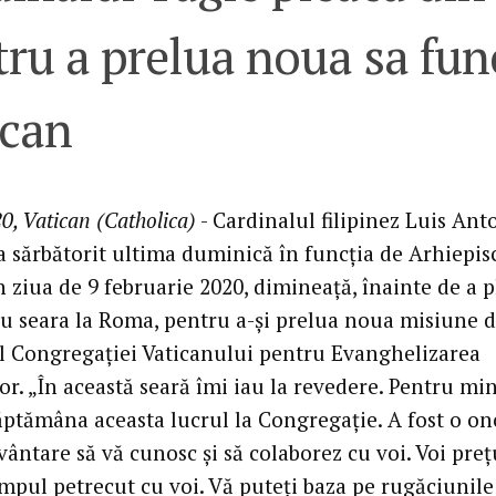
ru a prelua noua sa func
ican
0, Vatican (Catholica)
- Cardinalul filipinez Luis Ant
-a sărbătorit ultima duminică în funcția de Arhiepis
 ziua de 9 februarie 2020, dimineață, înainte de a p
iu seara la Roma, pentru a-și prelua noua misiune 
al Congregației Vaticanului pentru Evanghelizarea
or. „În această seară îmi iau la revedere. Pentru mi
ăptămâna aceasta lucrul la Congregație. A fost o on
ântare să vă cunosc și să colaborez cu voi. Voi preț
mpul petrecut cu voi. Vă puteți baza pe rugăciunile