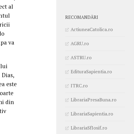
ct al
ntul
RECOMANDĂRI
icii
ActiuneaCatolica.ro
lo
apa va
AGRU.ro
ASTRU.ro
lui
EdituraSapientia.ro
 Dias,
ea este
ITRC.ro
foarte
LibrariaPresaBuna.ro
mi din
tiv
LibrariaSapientia.ro
LibrariaSfIosif.ro