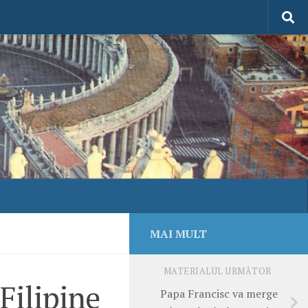
MAI MULT
MATERIALUL URMĂTOR
Filipine
Papa Francisc va merge