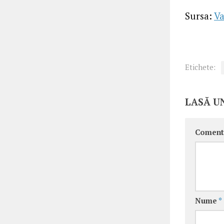
Sursa:
Va
Etichete:
LASĂ U
Coment
Nume
*