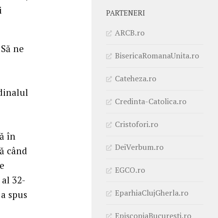
i
PARTENERI
ARCB.ro
 Să ne
BisericaRomanaUnita.ro
Cateheza.ro
dinalul
Credinta-Catolica.ro
Cristofori.ro
ă în
DeiVerbum.ro
lă când
de
EGCO.ro
 al 32-
EparhiaClujGherla.ro
 a spus
EpiscopiaBucuresti.ro