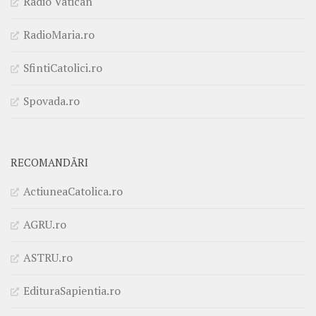
Radio Vatican
RadioMaria.ro
SfintiCatolici.ro
Spovada.ro
RECOMANDĂRI
ActiuneaCatolica.ro
AGRU.ro
ASTRU.ro
EdituraSapientia.ro