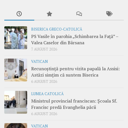
BISERICA GRECO-CATOLICĂ
PS Vasile în parohia „Schimbarea la Față” –
Valea Caselor din Bârsana
7 AUGUST 2026
VATICAN
Recunoștință pentru vizita papală la Assisi:
Astăzi simțim că suntem Biserica
6 AUGUST 2026
LUMEA CATOLICĂ
Ministrul provincial franciscan: Școala Sf.
Francisc predă Evanghelia păcii
6 AUGUST 2026
VATICAN