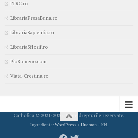
ITRC.ro
LibrariaPresaBuna.ro
LibrariaSapientia.ro
LibrariaSfIosif.ro
PioRomeno.com
Viata-Crestina.ro
Catholica © 2021-2026. Toate drepturile rezervate.
Ingrediente:
WordPress
+
Hueman
+ KN.