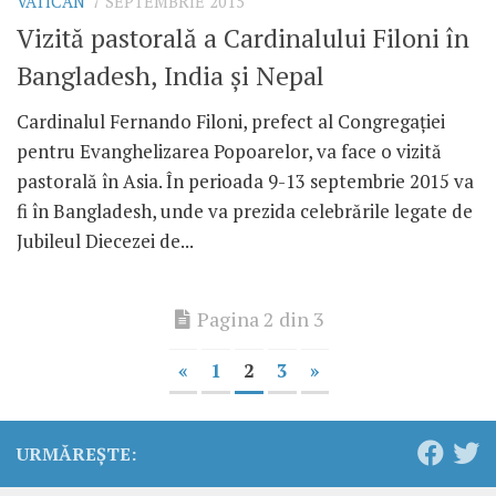
VATICAN
7 SEPTEMBRIE 2015
Vizită pastorală a Cardinalului Filoni în
Bangladesh, India și Nepal
Cardinalul Fernando Filoni, prefect al Congregației
pentru Evanghelizarea Popoarelor, va face o vizită
pastorală în Asia. În perioada 9-13 septembrie 2015 va
fi în Bangladesh, unde va prezida celebrările legate de
Jubileul Diecezei de...
Pagina 2 din 3
«
1
2
3
»
URMĂREȘTE: