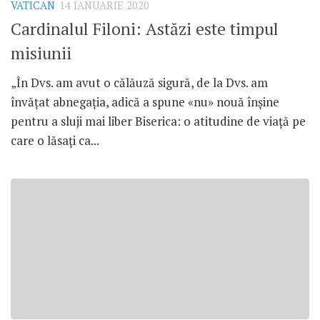
VATICAN
14 IANUARIE 2020
Cardinalul Filoni: Astăzi este timpul
misiunii
„În Dvs. am avut o călăuză sigură, de la Dvs. am
învățat abnegația, adică a spune «nu» nouă înșine
pentru a sluji mai liber Biserica: o atitudine de viață pe
care o lăsați ca...