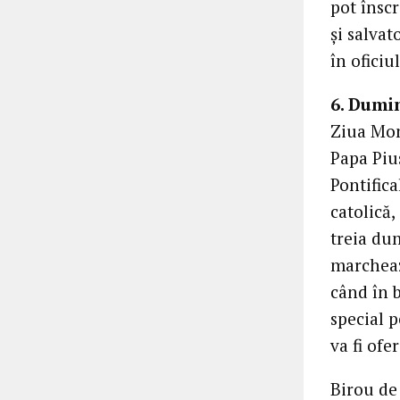
pot însc
și salva
în oficiu
6. Dumi
Ziua Mond
Papa Pius
Pontifica
catolică,
treia dum
marcheaz
când în b
special p
va fi ofe
Birou de