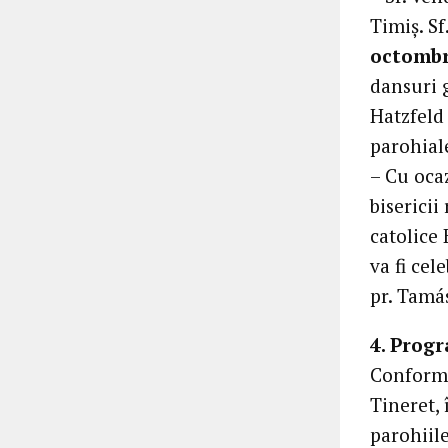
Timiș. Sf
octombri
dansuri 
Hatzfeld 
parohial
– Cu ocaz
biserici
catolice
va fi ce
pr. Tamá
4. Prog
Conform 
Tineret,
parohiile