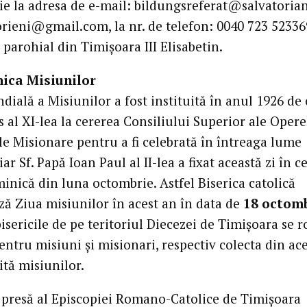
rie la adresa de e-mail: bildungsreferat@salvatorian
torieni@gmail.com, la nr. de telefon: 0040 723 52336
l parohial din Timișoara III Elisabetin.
nica Misiunilor
ială a Misiunilor a fost instituită în anul 1926 de 
 al XI-lea la cererea Consiliului Superior ale Opere
le Misionare pentru a fi celebrată în întreaga lume
 iar Sf. Papă Ioan Paul al II-lea a fixat această zi în c
inică din luna octombrie. Astfel Biserica catolică
ă Ziua misiunilor în acest an în data de
18 octom
isericile de pe teritoriul Diecezei de Timișoara se 
entru misiuni și misionari, respectiv colecta din ace
rită misiunilor.
 presă al Episcopiei Romano-Catolice de Timișoara