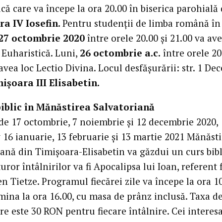
că care va începe la ora 20.00 în biserica parohială
a IV Iosefin.
Pentru studenții de limba română în
 27 octombrie 2020
între orele 20.00 și 21.00 va ave
 Euharistică. Luni,
26 octombrie a.c.
între orele 20
avea loc Lectio Divina. Locul desfășurării: str. 1 De
ișoara III Elisabetin.
biblic în Mănăstirea Salvatoriană
 de 17 octombrie, 7 noiembrie și 12 decembrie 2020,
 16 ianuarie, 13 februarie și 13 martie 2021 Mănăst
ană din Timișoara-Elisabetin va găzdui un curs bibl
ror întâlnirilor va fi Apocalipsa lui Ioan, referent 
n Tietze. Programul fiecărei zile va începe la ora 10
mina la ora 16.00, cu masa de prânz inclusă. Taxa d
re este 30 RON pentru fiecare întâlnire. Cei interesa