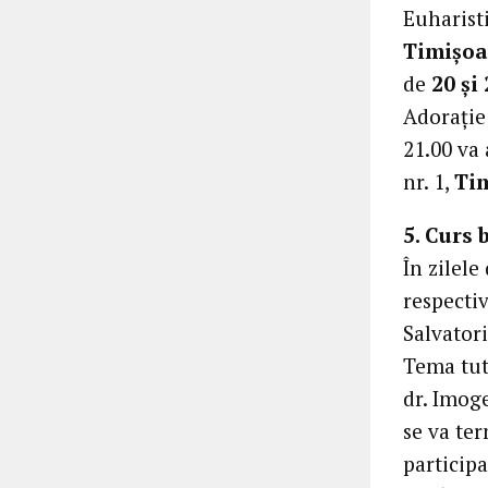
Euharisti
Timișoar
de
20 și
Adorație
21.00 va 
nr. 1,
Tim
5. Curs 
În zilele
respectiv
Salvatori
Tema tutu
dr. Imoge
se va ter
participa