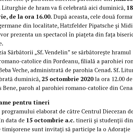
. Liturghie de hram va fi celebrată aici duminică,
18
e, de la ora 16.00.
După aceasta, cele două formaț
germane din localitate, Hatzfelder Pipatsche și Midi
vor prezenta un spectacol în piațeta din fața biseric
e.
ia Sărbătorii „Sf. Vendelin” se sărbătorește hramul
i romano-catolice din Pordeanu, filială a parohiei r
 Beba Veche, administrată de parohia Cenad. Sf. Litu
lebrată duminică,
25 octombrie 2020
la ora 12.00 de
s Bene, paroh al parohiei romano-catolice din Cena
rame pentru tineri
programului elaborat de către Centrul Diecezan d
 în data de
15 octombrie a.c.
tinerii și studenții din
 timișorene sunt invitați să participe la o Adorație