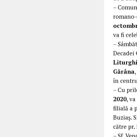
– Comuni
romano-c
octombr
va fi cel
– Sâmbă
Decadei 
Liturgh
Gărâna
în centru
– Cu pril
2020
, v
filială 
Buziaș. S
către pr.
– Sf. Ven