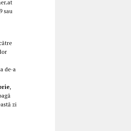
er.at
9 sau
către
lor
ea de-a
brie
,
roagă
astă zi