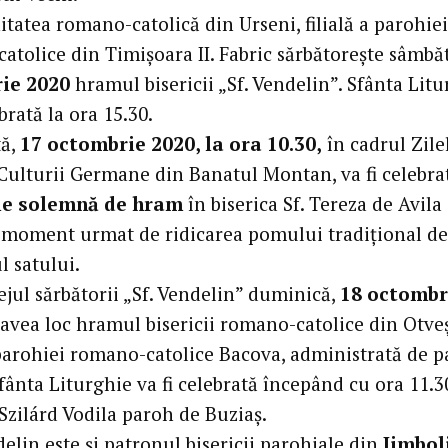
tatea romano-catolică din Urseni, filială a parohiei
atolice din Timișoara II. Fabric sărbătorește sâmbă
ie 2020
hramul bisericii „Sf. Vendelin”. Sfânta Lit
ebrată la ora 15.30.
tă,
17 octombrie 2020, la ora 10.30,
în cadrul Zile
Culturii Germane din Banatul Montan, va fi celebr
ie solemnă de hram
în biserica Sf. Tereza de Avila
, moment urmat de ridicarea pomului tradițional d
l satului.
ejul sărbătorii „Sf. Vendelin” duminică,
18 octombr
a avea loc hramul bisericii romano-catolice din Otveș
a parohiei romano-catolice Bacova, administrată de 
fânta Liturghie va fi celebrată începând cu ora 11.3
 Szilárd Vodila paroh de Buziaș.
delin este și patronul bisericii parohiale din
Jimbol