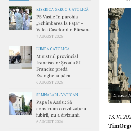
BISERICA GRECO-CATOLICĂ
PS Vasile în parohia
„Schimbarea la Față” –
Valea Caselor din Bârsana
7 AUGUST 2026
LUMEA CATOLICĂ
Ministrul provincial
franciscan: Școala Sf.
Francisc predă
Evanghelia păcii
6 AUGUST 2026
SEMNALĂRI
/
VATICAN
Dieceza d
Papa la Assisi: Să
construim o civilizație a
iubirii, nu a diviziunii
13.10.202
6 AUGUST 2026
TimOrge