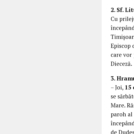
2. Sf. L
Cu prilej
începând
Timișoara
Episcop 
care vor
Dieceză.
3. Hram
– Joi,
15 
se sărbă
Mare. Răs
paroh al
începând 
de Dudeșt