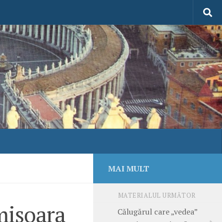
MAI MULT
MATERIALUL URMĂTOR
mișoara
Călugărul care „vedea”