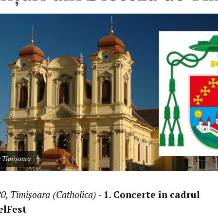
e Timișoara
0, Timișoara (Catholica)
-
1. Concerte în cadrul
lFest