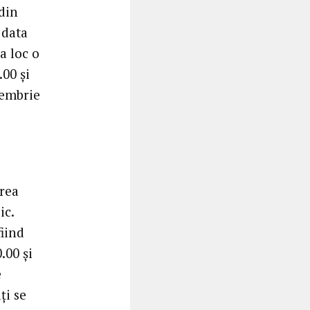
 din
 data
a loc o
.00 și
cembrie
irea
ic.
fiind
.00 și
e
ți se