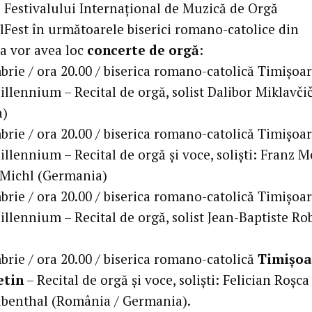
l Festivalului Internațional de Muzică de Orgă
Fest în următoarele biserici romano-catolice din
a vor avea loc
concerte de orgă
:
rie / ora 20.00 / biserica romano-catolică Timișoara
illennium – Recital de orgă, solist Dalibor Miklavči
a)
rie / ora 20.00 / biserica romano-catolică Timișoara
illennium – Recital de orgă și voce, soliști: Franz M
 Michl (Germania)
rie / ora 20.00 / biserica romano-catolică Timișoara
illennium – Recital de orgă, solist Jean-Baptiste Ro
brie / ora 20.00 / biserica romano-catolică
Timișoar
etin
– Recital de orgă și voce, soliști: Felician Roșca 
benthal (România / Germania).