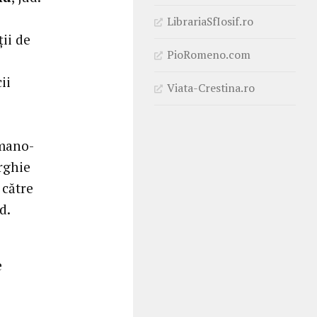
LibrariaSfIosif.ro
ii de
PioRomeno.com
ii
Viata-Crestina.ro
omano-
rghie
 către
d.
e