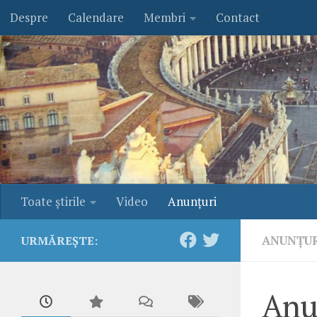
Despre
Calendare
Membri
Contact
Skip to content
Toate ştirile
Video
Anunţuri
ANUNŢU
URMĂREȘTE:
Anu