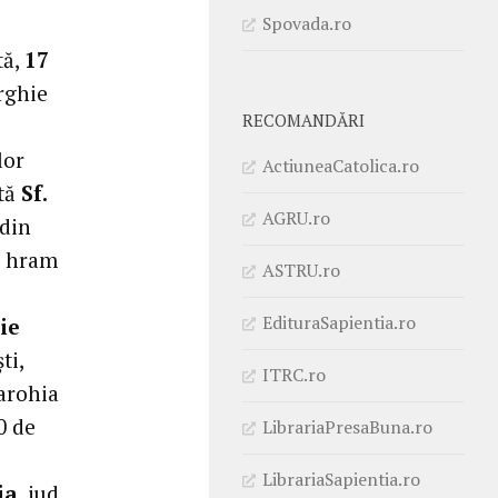
Spovada.ro
tă,
17
urghie
RECOMANDĂRI
lor
ActiuneaCatolica.ro
ată
Sf.
AGRU.ro
 din
e hram
ASTRU.ro
EdituraSapientia.ro
ie
ti,
ITRC.ro
parohia
0 de
LibrariaPresaBuna.ro
LibrariaSapientia.ro
ia
, jud.