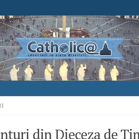
RI
nțuri din Dieceza de Ti