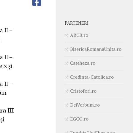
PARTENERI
 II –
ARCB.ro
č
BisericaRomanaUnita.ro
 II –
Cateheza.ro
etz și
Credinta-Catolica.ro
 II –
Cristofori.ro
bin
DeiVerbum.ro
a III
EGCO.ro
și
EparhiaClujGherla.ro