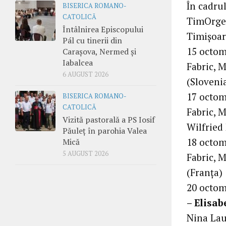
În cadru
BISERICA ROMANO-
CATOLICĂ
TimOrgel
Întâlnirea Episcopului
Timișoar
Pál cu tinerii din
15 octomb
Carașova, Nermed și
Iabalcea
Fabric, M
6 AUGUST 2026
(Sloveni
17 octomb
BISERICA ROMANO-
CATOLICĂ
Fabric, M
Vizită pastorală a PS Iosif
Wilfried
Păuleț în parohia Valea
18 octomb
Mică
5 AUGUST 2026
Fabric, M
(Franța)
20 octom
– Elisab
Nina Lau