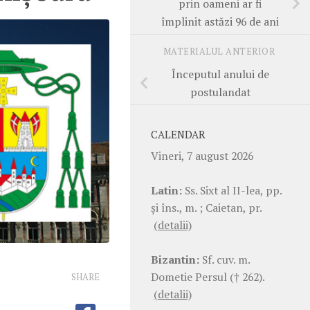
prin oameni ar fi
împlinit astăzi 96 de ani
MATERIALUL ANTERIOR
Începutul anului de
postulandat
CALENDAR
Vineri, 7 august 2026
Latin:
Ss. Sixt al II-lea, pp.
şi îns., m. ; Caietan, pr.
(detalii)
Bizantin:
Sf. cuv. m.
Dometie Persul († 262).
SHARE
(detalii)