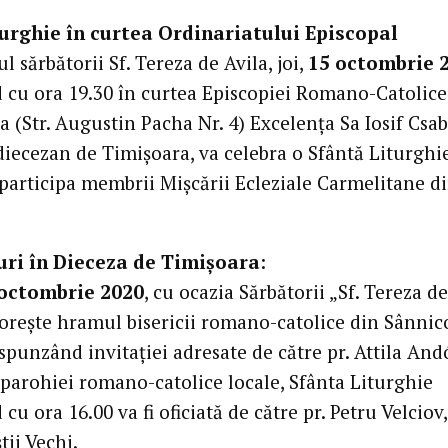
iturghie în curtea Ordinariatului Episcopal
ul sărbătorii Sf. Tereza de Avila, joi,
15 octombrie 
 cu ora 19.30 în curtea Episcopiei Romano-Catolice
 (Str. Augustin Pacha Nr. 4) Excelența Sa Iosif Csab
diecezan de Timișoara, va celebra o Sfântă Liturghie
 participa membrii Mișcării Ecleziale Carmelitane d
uri în Dieceza de Timișoara
:
octombrie 2020
, cu ocazia Sărbătorii „Sf. Tereza de
torește hramul bisericii romano-catolice din Sânnic
punzând invitației adresate de către pr. Attila And
 parohiei romano-catolice locale, Sfânta Liturghie
cu ora 16.00 va fi oficiată de către pr. Petru Velciov
ii Vechi.