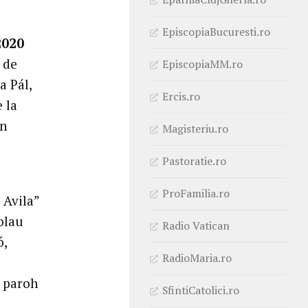
EpiscopiaBucuresti.ro
2020
 de
EpiscopiaMM.ro
a Pál,
Ercis.ro
 la
in
Magisteriu.ro
Pastoratie.ro
ProFamilia.ro
 Avila”
olau
Radio Vatican
ó,
RadioMaria.ro
, paroh
SfintiCatolici.ro