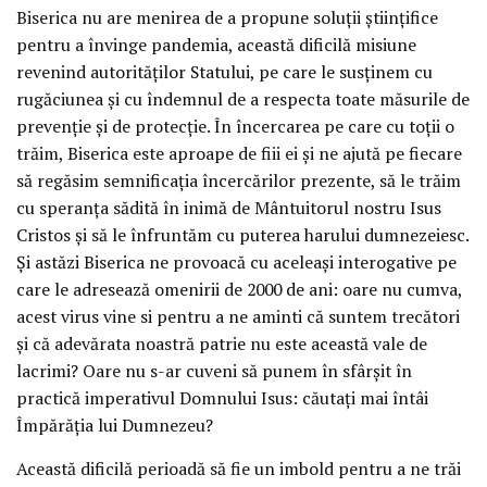
Biserica nu are menirea de a propune soluții științifice
pentru a învinge pandemia, această dificilă misiune
revenind autorităților Statului, pe care le susținem cu
rugăciunea și cu îndemnul de a respecta toate măsurile de
prevenție și de protecție. În încercarea pe care cu toții o
trăim, Biserica este aproape de fiii ei și ne ajută pe fiecare
să regăsim semnificația încercărilor prezente, să le trăim
cu speranța sădită în inimă de Mântuitorul nostru Isus
Cristos și să le înfruntăm cu puterea harului dumnezeiesc.
Și astăzi Biserica ne provoacă cu aceleași interogative pe
care le adresează omenirii de 2000 de ani: oare nu cumva,
acest virus vine si pentru a ne aminti că suntem trecători
și că adevărata noastră patrie nu este această vale de
lacrimi? Oare nu s-ar cuveni să punem în sfârșit în
practică imperativul Domnului Isus: căutați mai întâi
Împărăția lui Dumnezeu?
Această dificilă perioadă să fie un imbold pentru a ne trăi