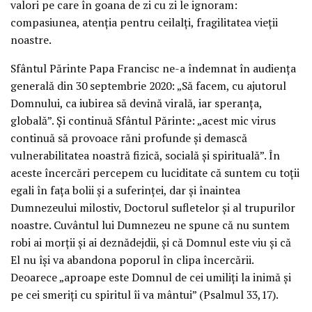
valori pe care în goana de zi cu zi le ignoram:
compasiunea, atenția pentru ceilalți, fragilitatea vieții
noastre.
Sfântul Părinte Papa Francisc ne-a îndemnat în audiența
generală din 30 septembrie 2020: „Să facem, cu ajutorul
Domnului, ca iubirea să devină virală, iar speranța,
globală”. Și continuă Sfântul Părinte: „acest mic virus
continuă să provoace răni profunde și demască
vulnerabilitatea noastră fizică, socială și spirituală”. În
aceste încercări percepem cu luciditate că suntem cu toții
egali în fața bolii și a suferinței, dar și înaintea
Dumnezeului milostiv, Doctorul sufletelor și al trupurilor
noastre. Cuvântul lui Dumnezeu ne spune că nu suntem
robi ai morții și ai deznădejdii, și că Domnul este viu și că
El nu își va abandona poporul în clipa încercării.
Deoarece „aproape este Domnul de cei umiliți la inimă și
pe cei smeriți cu spiritul îi va mântui” (Psalmul 33,17).