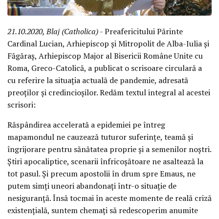
21.10.2020, Blaj (Catholica)
- Preafericitului Părinte
Cardinal Lucian, Arhiepiscop și Mitropolit de Alba-Iulia și
Făgăraș, Arhiepiscop Major al Bisericii Române Unite cu
Roma, Greco-Catolică, a publicat o scrisoare circulară a
cu referire la situația actuală de pandemie, adresată
preoților și credincioșilor. Redăm textul integral al acestei
scrisori:
Răspândirea accelerată a epidemiei pe întreg
mapamondul ne cauzează tuturor suferințe, teamă și
îngrijorare pentru sănătatea proprie și a semenilor noștri.
Știri apocaliptice, scenarii înfricoșătoare ne asaltează la
tot pasul. Și precum apostolii în drum spre Emaus, ne
putem simți uneori abandonați într-o situație de
nesiguranță. Însă tocmai în aceste momente de reală criză
existențială, suntem chemați să redescoperim anumite