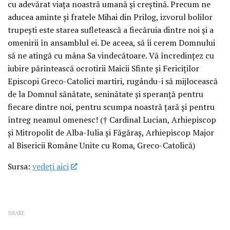
cu adevărat viața noastră umană și creștină. Precum ne
aducea aminte și fratele Mihai din Prilog, izvorul bolilor
trupești este starea sufletească a fiecăruia dintre noi și a
omenirii în ansamblul ei. De aceea, să îi cerem Domnului
să ne atingă cu mâna Sa vindecătoare. Vă încredințez cu
iubire părintească ocrotirii Maicii Sfinte și Fericiților
Episcopi Greco-Catolici martiri, rugându-i să mijlocească
de la Domnul sănătate, seninătate și speranță pentru
fiecare dintre noi, pentru scumpa noastră țară și pentru
întreg neamul omenesc! († Cardinal Lucian, Arhiepiscop
și Mitropolit de Alba-Iulia și Făgăraș, Arhiepiscop Major
al Bisericii Române Unite cu Roma, Greco-Catolică)
Sursa:
vedeţi aici
SHARE