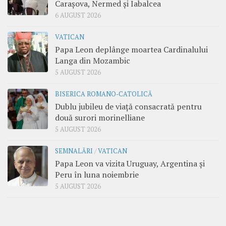
Carașova, Nermed și Iabalcea
6 AUGUST 2026
VATICAN
Papa Leon deplânge moartea Cardinalului
Langa din Mozambic
5 AUGUST 2026
BISERICA ROMANO-CATOLICĂ
Dublu jubileu de viață consacrată pentru
două surori morinelliane
5 AUGUST 2026
SEMNALĂRI
/
VATICAN
Papa Leon va vizita Uruguay, Argentina și
Peru în luna noiembrie
5 AUGUST 2026