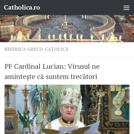
Catholica.ro
Skip to content
BISERICA GRECO-CATOLICĂ
PF Cardinal Lucian: Virusul ne
amintește că suntem trecători