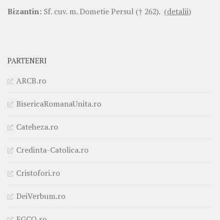
Bizantin:
Sf. cuv. m. Dometie Persul († 262).
(detalii)
PARTENERI
ARCB.ro
BisericaRomanaUnita.ro
Cateheza.ro
Credinta-Catolica.ro
Cristofori.ro
DeiVerbum.ro
EGCO.ro