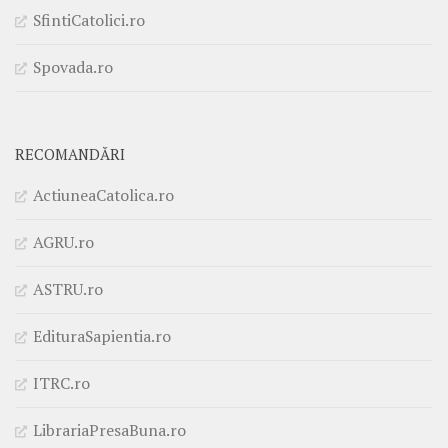
SfintiCatolici.ro
Spovada.ro
RECOMANDĂRI
ActiuneaCatolica.ro
AGRU.ro
ASTRU.ro
EdituraSapientia.ro
ITRC.ro
LibrariaPresaBuna.ro