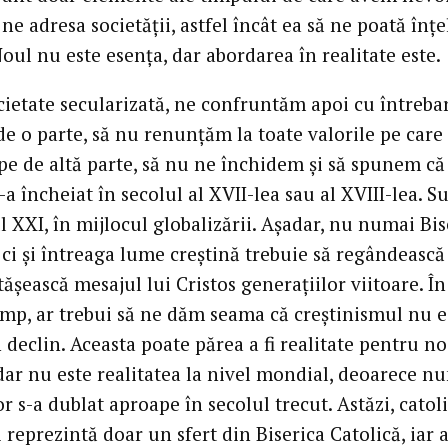
ne adresa societății, astfel încât ea să ne poată înț
ul nu este esența, dar abordarea în realitate este.
ocietate secularizată, ne confruntăm apoi cu întreba
e o parte, să nu renunțăm la toate valorile pe care 
 pe de altă parte, să nu ne închidem și să spunem că
-a încheiat în secolul al XVII-lea sau al XVIII-lea. 
l XXI, în mijlocul globalizării. Așadar, nu numai Bis
, ci și întreaga lume creștină trebuie să regândeasc
ășească mesajul lui Cristos generațiilor viitoare. În
timp, ar trebui să ne dăm seama că creștinismul nu e
n declin. Aceasta poate părea a fi realitate pentru no
dar nu este realitatea la nivel mondial, deoarece n
or s-a dublat aproape în secolul trecut. Astăzi, catoli
reprezintă doar un sfert din Biserica Catolică, iar 