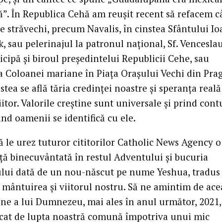
”. În Republica Cehă am reușit recent să refacem c
e străvechi, precum Navalis, în cinstea Sfântului Io
sau pelerinajul la patronul național, Sf. Venceslau
icipă și biroul președintelui Republicii Cehe, sau
a Coloanei mariane în Piața Orașului Vechi din Prag
stea se află tăria credinței noastre și speranța reală
itor. Valorile creștine sunt universale și prind cont
nd oamenii se identifică cu ele.
ă le urez tuturor cititorilor Catholic News Agency o
ță binecuvântată în restul Adventului și bucuria
lui dată de un nou-născut pe nume Yeshua, tradus 
e mântuirea și viitorul nostru. Să ne amintim de ace
ne a lui Dumnezeu, mai ales în anul următor, 2021,
rcat de lupta noastră comună împotriva unui mic