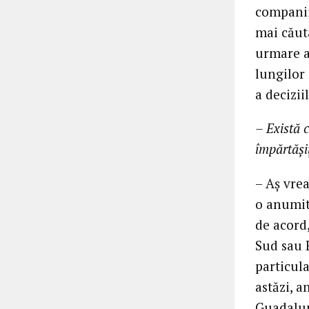
companii
mai căuta
urmare a
lungilor 
a decizii
– Există c
împărtășiț
– Aș vrea
o anumită
de acord
Sud sau E
particula
astăzi, a
Guadalup