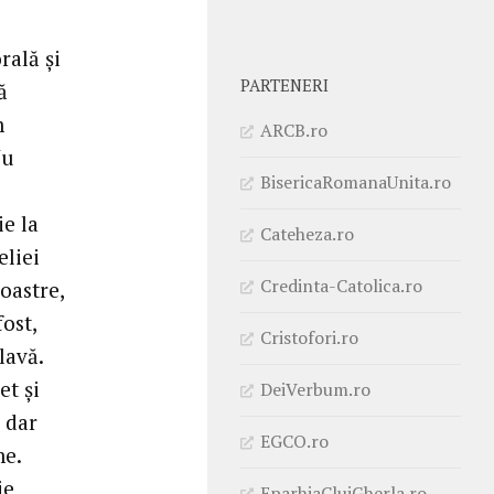
rală și
PARTENERI
ă
m
ARCB.ro
Nu
BisericaRomanaUnita.ro
ie la
Cateheza.ro
eliei
Credinta-Catolica.ro
oastre,
ost,
Cristofori.ro
lavă.
et și
DeiVerbum.ro
, dar
EGCO.ro
me.
ie
EparhiaClujGherla.ro