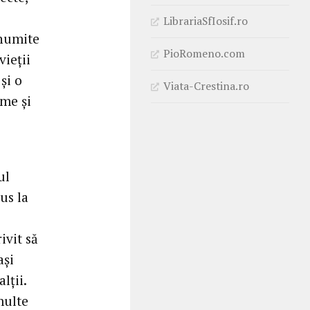
LibrariaSfIosif.ro
anumite
PioRomeno.com
vieții
și o
Viata-Crestina.ro
ume și
ul
us la
ivit să
ași
lții.
multe