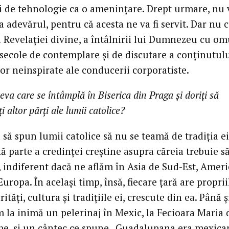
 de tehnologie ca o amenințare. Drept urmare, nu
 adevărul, pentru că acesta ne va fi servit. Dar nu 
 Revelației divine, a întâlnirii lui Dumnezeu cu omu
secole de contemplare și de discutare a conținutului
lor neinspirate ale conducerii corporatiste.
eva care se întâmplă în Biserica din Praga și doriți să
i altor părți ale lumii catolice?
 să spun lumii catolice să nu se teamă de tradiția e
 parte a credinței creștine asupra căreia trebuie s
, indiferent dacă ne aflăm în Asia de Sud-Est, Ameri
uropa. În același timp, însă, fiecare țară are proprii
rități, cultura și tradițiile ei, crescute din ea. Până ș
m la inimă un pelerinaj în Mexic, la Fecioara Maria 
e, și un cântec ce spune „Guadalupana era mexica