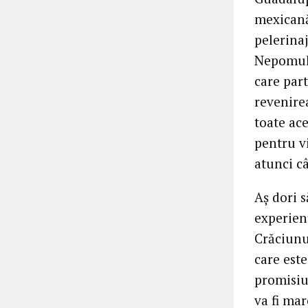
mexicană
pelerinaj
Nepomuk, 
care part
revenire
toate ace
pentru vi
atunci câ
Aș dori s
experien
Crăciunu
care est
promisiu
va fi ma