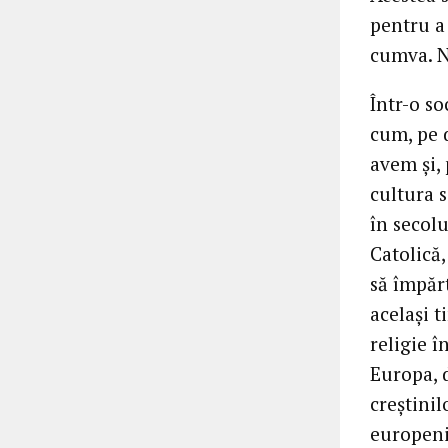
pentru a 
cumva. No
Într-o s
cum, pe d
avem și,
cultura s
în secolu
Catolică
să împărt
același 
religie î
Europa, 
creștinil
europeni 