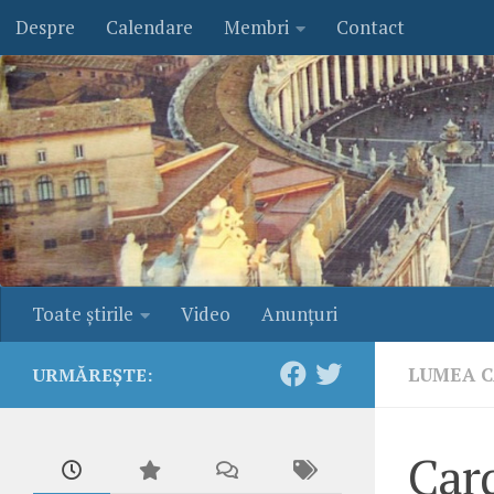
Despre
Calendare
Membri
Contact
Skip to content
Toate ştirile
Video
Anunţuri
LUMEA C
URMĂREȘTE:
Car