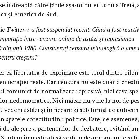
 se îndreaptă către țările așa-numitei Lumi a Treia, 
ica și America de Sud.
de Twitter v-a fost suspendat recent. Când a fost reactiva
omparație între cenzura online de astăzi și represiunea
 din anii 1980. Considerați cenzura tehnologică o amen
pentru creștini?
r că libertatea de exprimare este unul dintre pilon
democrației reale. Dar cenzura nu este doar o chest
ul comunist de normalizare represivă, nici ceva spec
lor nedemocratice. Nici măcar nu vine la noi de pe
O vedem astăzi și în fiecare zi sub formă de autocen
n spatele corectitudinii politice. Este, de asemenea,
 de alegere a partenerilor de dezbatere, evitând a
. Suntem împiedicați să vorbim despre anumite subi