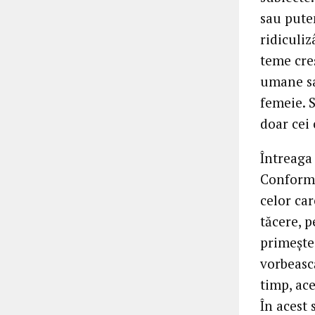
sau pute
ridiculi
teme creș
umane sa
femeie. 
doar cei 
Întreaga 
Conform 
celor ca
tăcere, p
primește 
vorbeasc
timp, ace
În acest