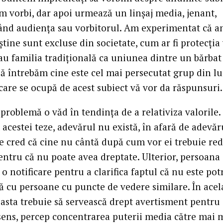
m vorbi, dar apoi urmează un linșaj media, jenant,
zând audiența sau vorbitorul. Am experimentat că 
tine sunt excluse din societate, cum ar fi protecția 
u familia tradițională ca uniunea dintre un bărbat 
Să întrebăm cine este cel mai persecutat grup din l
care se ocupă de acest subiect vă vor da răspunsuri.
problemă o văd în tendința de a relativiza valorile.
acestei teze, adevărul nu există, în afară de adevăr
re cred că cine nu cântă după cum vor ei trebuie red
entru că nu poate avea dreptate. Ulterior, persoana
o notificare pentru a clarifica faptul că nu este potr
ă cu persoane cu puncte de vedere similare. În acel
asta trebuie să servească drept avertisment pentru a
 sens, percep concentrarea puterii media către mai 