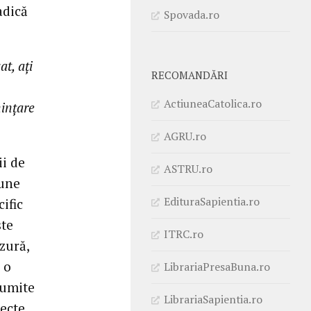
adică
Spovada.ro
t, ați
RECOMANDĂRI
ActiuneaCatolica.ro
ințare
AGRU.ro
ii de
ASTRU.ro
iune
EdituraSapientia.ro
ific
ste
ITRC.ro
zură,
 o
LibrariaPresaBuna.ro
numite
LibrariaSapientia.ro
ecte,