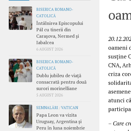
oame
BISERICA ROMANO-
CATOLICĂ
Întâlnirea Episcopului
Pál cu tinerii din
Carașova, Nermed și
20.12.202
Iabalcea
oameni d
6 AUGUST 2026
susține 
BISERICA ROMANO-
CNA, Arh
CATOLICĂ
criza co
Dublu jubileu de viață
consacrată pentru două
solidari
surori morinelliane
asemenea,
5 AUGUST 2026
atunci câ
participa
SEMNALĂRI
/
VATICAN
Papa Leon va vizita
Uruguay, Argentina și
– Care cr
Peru în luna noiembrie