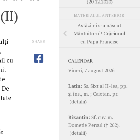
(20.12.2020)
(II)
MATERIALUL ANTERIOR
Astăzi ni s-a născut
Mântuitorul! Crăciunul
ulți
cu Papa Francisc
SHARE
,
il cu
CALENDAR
nit
Vineri, 7 august 2026
de
Latin:
Ss. Sixt al II-lea, pp.
. De
şi îns., m. ; Caietan, pr.
itate
(detalii)
Bizantin:
Sf. cuv. m.
Dometie Persul († 262).
le
(detalii)