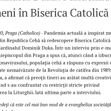
ni în Biserica Catolică 
0, Praga (Catholica)
- Pandemia actuală a inspirat m
in Republica Cehă să redescopere Biserica Catolică
Cardinalul Dominik Duka. Într-un interviu prin e-ma
iepiscopul din Praga a spus că, atunci când a izbuc
ronavirusului, populația cehă a răspuns cu expresii 
tate nemaivăzute de la Revoluția de catifea din 1989
 a afirmat că preoții tineri au arătat multă creativ
nd s-au confruntat cu restricții stricte privind
rea la Liturghii. Iată ultima parte a interviului.
edeți că este cel mai bun mod de a evangheliza societăți