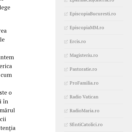
elege
EpiscopiaBucuresti.ro
EpiscopiaMM.ro
rea
le
Ercis.ro
Magisteriu.ro
Suntem
erica
Pastoratie.ro
ă cum
ProFamilia.ro
ste o
Radio Vatican
i în
umărul
RadioMaria.ro
cii
SfintiCatolici.ro
atenția