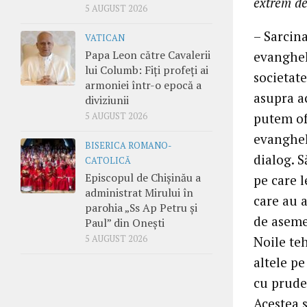
extrem de
5 AUGUST 2026
– Sarcina
VATICAN
Papa Leon către Cavalerii
evangheli
lui Columb: Fiți profeți ai
societate
armoniei într-o epocă a
asupra ac
diviziunii
putem of
5 AUGUST 2026
evangheli
BISERICA ROMANO-
dialog. S
CATOLICĂ
Episcopul de Chișinău a
pe care l
administrat Mirului în
care au a
parohia „Ss Ap Petru și
de aseme
Paul” din Onești
5 AUGUST 2026
Noile teh
altele pe
cu prude
Acestea 