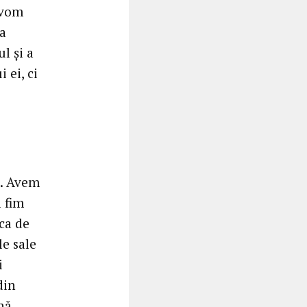
 vom
ca
l și a
 ei, ci
i. Avem
ă fim
ca de
le sale
i
din
nă,