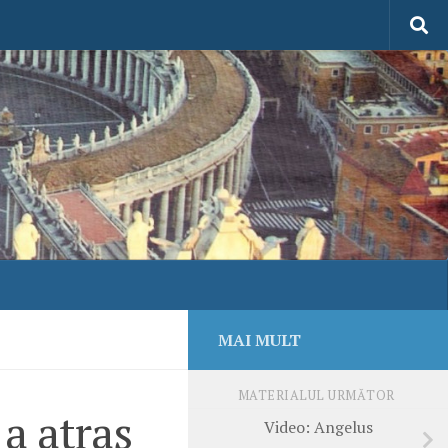
MAI MULT
MATERIALUL URMĂTOR
a atras
Video: Angelus