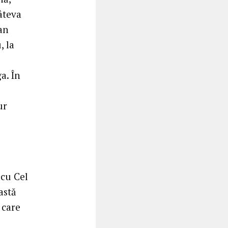
âteva
an
, la
a. În
ur
cu Cel
astă
 care