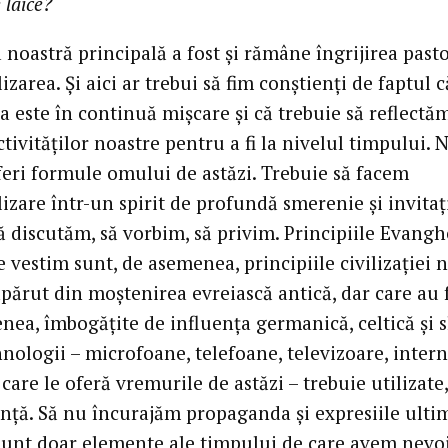
 laice?
 noastră principală a fost și rămâne îngrijirea pasto
zarea. Și aici ar trebui să fim conștienți de faptul c
a este în continuă mișcare și că trebuie să reflectă
tivităților noastre pentru a fi la nivelul timpului. 
eri formule omului de astăzi. Trebuie să facem
zare într-un spirit de profundă smerenie și invitaț
ă discutăm, să vorbim, să privim. Principiile Evangh
e vestim sunt, de asemenea, principiile civilizației n
părut din moștenirea evreiască antică, dar care au f
nea, îmbogățite de influența germanică, celtică și s
nologii – microfoane, telefoane, televizoare, intern
 care le oferă vremurile de astăzi – trebuie utilizate
nță. Să nu încurajăm propaganda și expresiile ulti
sunt doar elemente ale timpului de care avem nevo