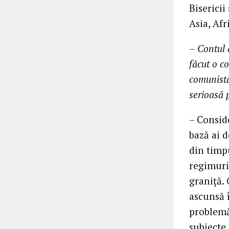
Bisericii
Asia, Afr
– Contul 
făcut o c
comunistă
serioasă 
– Conside
bază ai 
din timp
regimuri
graniță. 
ascunsă î
problemă
subiecte