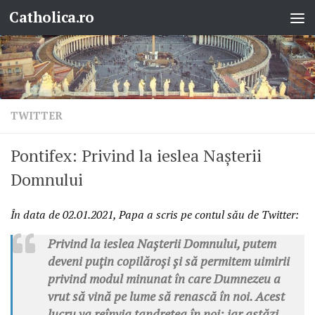
Catholica.ro
Skip to content
TWITTER
Pontifex: Privind la ieslea Nașterii
Domnului
În data de
02.01.2021, Papa a scris pe contul său de Twitter:
Privind la ieslea Nașterii Domnului, putem
deveni puțin copilăroși și să permitem uimirii
privind modul minunat în care Dumnezeu a
vrut să vină pe lume să renască în noi. Acest
lucru va reînvia tandrețea în noi; iar astăzi