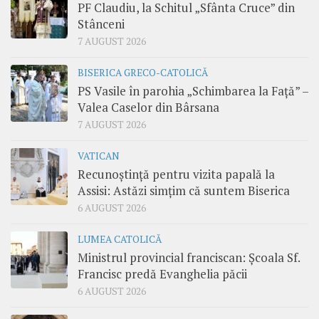
PF Claudiu, la Schitul „Sfânta Cruce” din
Stânceni
7 AUGUST 2026
BISERICA GRECO-CATOLICĂ
PS Vasile în parohia „Schimbarea la Față” –
Valea Caselor din Bârsana
7 AUGUST 2026
VATICAN
Recunoștință pentru vizita papală la
Assisi: Astăzi simțim că suntem Biserica
6 AUGUST 2026
LUMEA CATOLICĂ
Ministrul provincial franciscan: Școala Sf.
Francisc predă Evanghelia păcii
6 AUGUST 2026