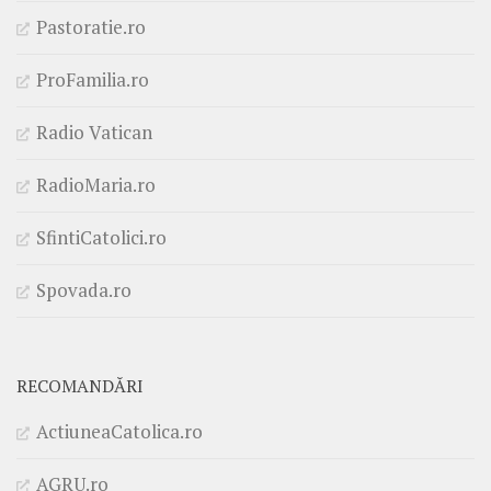
Pastoratie.ro
ProFamilia.ro
Radio Vatican
RadioMaria.ro
SfintiCatolici.ro
Spovada.ro
RECOMANDĂRI
ActiuneaCatolica.ro
AGRU.ro