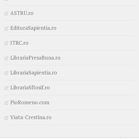
ASTRU.ro
EdituraSapientia.ro
ITRC.ro
LibrariaPresaBuna.ro
LibrariaSapientia.ro
LibrariaSfIosif.ro
PioRomeno.com
Viata-Crestina.ro