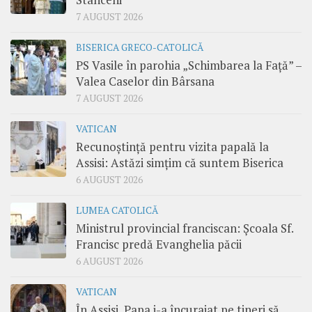
7 AUGUST 2026
BISERICA GRECO-CATOLICĂ
PS Vasile în parohia „Schimbarea la Față” –
Valea Caselor din Bârsana
7 AUGUST 2026
VATICAN
Recunoștință pentru vizita papală la
Assisi: Astăzi simțim că suntem Biserica
6 AUGUST 2026
LUMEA CATOLICĂ
Ministrul provincial franciscan: Școala Sf.
Francisc predă Evanghelia păcii
6 AUGUST 2026
VATICAN
În Assisi, Papa i-a încurajat pe tineri să