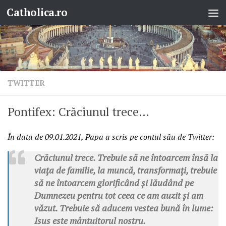
Catholica.ro
Skip to content
TWITTER
Pontifex: Crăciunul trece…
În data de
09.01.2021, Papa a scris pe contul său de Twitter:
Crăciunul trece. Trebuie să ne întoarcem însă la
viața de familie, la muncă, transformați, trebuie
să ne întoarcem glorificând și lăudând pe
Dumnezeu pentru tot ceea ce am auzit și am
văzut. Trebuie să aducem vestea bună în lume:
Isus este mântuitorul nostru.