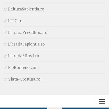
EdituraSapientia.ro
ITRC.ro
LibrariaPresaBuna.ro
LibrariaSapientia.ro
LibrariaSfIosif.ro
PioRomeno.com
Viata-Crestina.ro