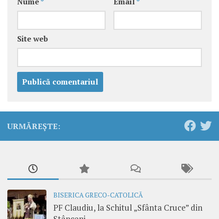
Nume
*
Email
*
Site web
URMĂREȘTE:
BISERICA GRECO-CATOLICĂ
PF Claudiu, la Schitul „Sfânta Cruce” din
Stânceni