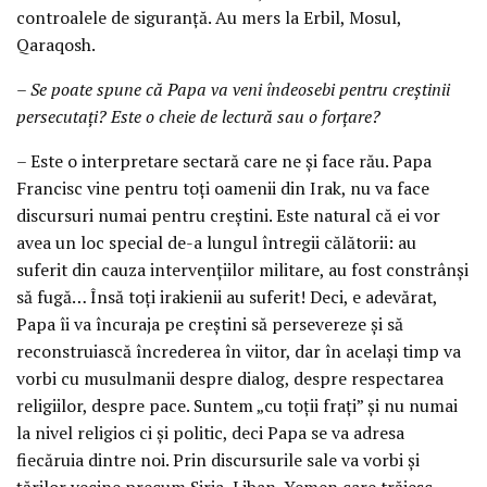
controalele de siguranță. Au mers la Erbil, Mosul,
Qaraqosh.
– Se poate spune că Papa va veni îndeosebi pentru creștinii
persecutați? Este o cheie de lectură sau o forțare?
– Este o interpretare sectară care ne și face rău. Papa
Francisc vine pentru toți oamenii din Irak, nu va face
discursuri numai pentru creștini. Este natural că ei vor
avea un loc special de-a lungul întregii călătorii: au
suferit din cauza intervențiilor militare, au fost constrânși
să fugă… Însă toți irakienii au suferit! Deci, e adevărat,
Papa îi va încuraja pe creștini să persevereze și să
reconstruiască încrederea în viitor, dar în același timp va
vorbi cu musulmanii despre dialog, despre respectarea
religiilor, despre pace. Suntem „cu toții frați” și nu numai
la nivel religios ci și politic, deci Papa se va adresa
fiecăruia dintre noi. Prin discursurile sale va vorbi și
țărilor vecine precum Siria, Liban, Yemen care trăiesc