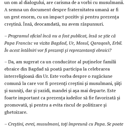
un om al dialogului, are carisma de a vorbi cu musulmanii.
A semna un document despre fraternitatea umană ar fi
un gest enorm, cu un impact pozitiv și pentru prezența
creștină. Însă, deocamdată, nu avem răspunsuri.
– Programul oficial încă nu a fost publicat, însă se știe că
Papa Francisc va vizita Bagdad, Ur, Mosul, Qaraqosh, Erbil.
În acest întâlniri vor fi prezenți și reprezentanți ebraici?
– Da, am sugerat ca un conducător al puținelor familii
ebraice din Bagdad să poată participa la celebrarea
interreligioasă din Ur. Este vorba despre o rugăciune
comună la care vor fi prezenți creștini și musulmani, șiiți
și sunniți, dar și yazidi, mandei și așa mai departe. Este
foarte important ca prezența iudeilor să fie favorizată și
promovată, și pentru a evita riscul de politizare și
ghetoizare.
– Creștini, evrei, musulmani, toți împreună cu Papa. Se poate