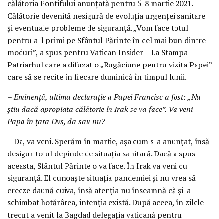
călătoria Pontifului anunțată pentru 5-8 martie 2021.
Călătorie devenită nesigură de evoluția urgenței sanitare
și eventuale probleme de siguranță. „Vom face totul
pentru a-l primi pe Sfântul Părinte în cel mai bun dintre
moduri”, a spus pentru Vatican Insider – La Stampa
Patriarhul care a difuzat o „Rugăciune pentru vizita Papei”
care să se recite în fiecare duminică în timpul lunii.
– Eminență, ultima declarație a Papei Francisc a fost: „Nu
știu dacă apropiata călătorie în Irak se va face”. Va veni
Papa în țara Dvs, da sau nu?
– Da, va veni. Sperăm în martie, așa cum s-a anunțat, însă
desigur totul depinde de situația sanitară. Dacă a spus
aceasta, Sfântul Părinte o va face. În Irak va veni cu
siguranță. El cunoaște situația pandemiei și nu vrea să
creeze daună cuiva, însă atenția nu înseamnă că și-a
schimbat hotărârea, intenția există. După aceea, în zilele
trecut a venit la Bagdad delegația vaticană pentru