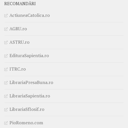
RECOMANDĂRI
ActiuneaCatolica.ro
AGRU.ro
ASTRU.ro
EdituraSapientia.ro
ITRC.ro
LibrariaPresaBuna.ro
LibrariaSapientia.ro
LibrariaSfIosif.ro
PioRomeno.com