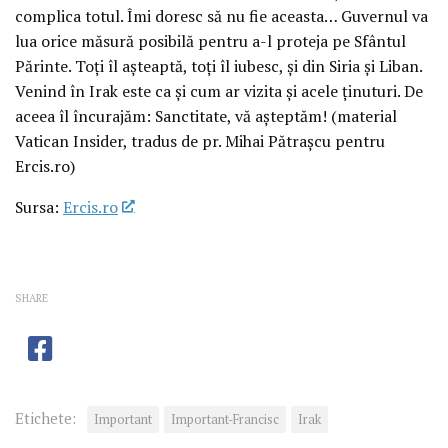
complica totul. Îmi doresc să nu fie aceasta… Guvernul va
lua orice măsură posibilă pentru a-l proteja pe Sfântul
Părinte. Toți îl așteaptă, toți îl iubesc, și din Siria și Liban.
Venind în Irak este ca și cum ar vizita și acele ținuturi. De
aceea îl încurajăm: Sanctitate, vă așteptăm! (material
Vatican Insider, tradus de pr. Mihai Pătrașcu pentru
Ercis.ro)
Sursa:
Ercis.ro
SHARE
Etichete:
Important
Important-Francisc
Irak