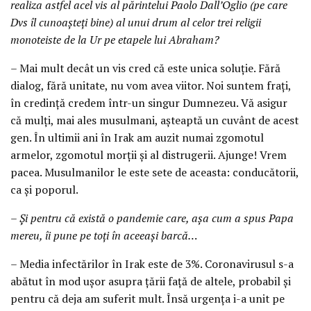
realiza astfel acel vis al părintelui Paolo Dall’Oglio (pe care
Dvs îl cunoașteți bine) al unui drum al celor trei religii
monoteiste de la Ur pe etapele lui Abraham?
– Mai mult decât un vis cred că este unica soluție. Fără
dialog, fără unitate, nu vom avea viitor. Noi suntem frați,
în credință credem într-un singur Dumnezeu. Vă asigur
că mulți, mai ales musulmani, așteaptă un cuvânt de acest
gen. În ultimii ani în Irak am auzit numai zgomotul
armelor, zgomotul morții și al distrugerii. Ajunge! Vrem
pacea. Musulmanilor le este sete de aceasta: conducătorii,
ca și poporul.
– Și pentru că există o pandemie care, așa cum a spus Papa
mereu, îi pune pe toți în aceeași barcă…
– Media infectărilor în Irak este de 3%. Coronavirusul s-a
abătut în mod ușor asupra țării față de altele, probabil și
pentru că deja am suferit mult. Însă urgența i-a unit pe