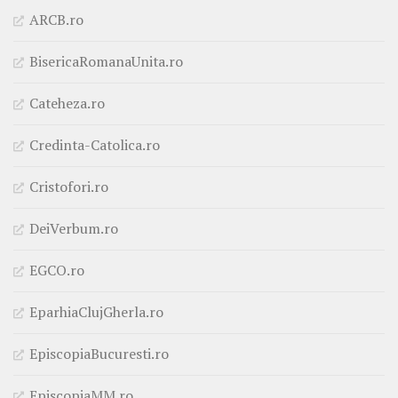
ARCB.ro
BisericaRomanaUnita.ro
Cateheza.ro
Credinta-Catolica.ro
Cristofori.ro
DeiVerbum.ro
EGCO.ro
EparhiaClujGherla.ro
EpiscopiaBucuresti.ro
EpiscopiaMM.ro