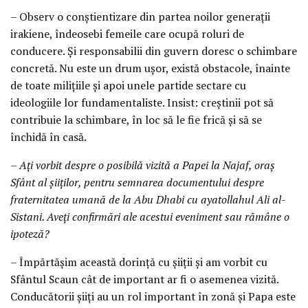
– Observ o conștientizare din partea noilor generații
irakiene, îndeosebi femeile care ocupă roluri de
conducere. Și responsabilii din guvern doresc o schimbare
concretă. Nu este un drum ușor, există obstacole, înainte
de toate milițiile și apoi unele partide sectare cu
ideologiile lor fundamentaliste. Insist: creștinii pot să
contribuie la schimbare, în loc să le fie frică și să se
închidă în casă.
– Ați vorbit despre o posibilă vizită a Papei la Najaf, oraș
Sfânt al șiiților, pentru semnarea documentului despre
fraternitatea umană de la Abu Dhabi cu ayatollahul Ali al-
Sistani. Aveți confirmări ale acestui eveniment sau rămâne o
ipoteză?
– Împărtășim această dorință cu șiiții și am vorbit cu
Sfântul Scaun cât de important ar fi o asemenea vizită.
Conducătorii șiiți au un rol important în zonă și Papa este