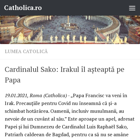
Catholica.ro
Skip to content
LUMEA CATOLICĂ
Cardinalul Sako: Irakul îl așteaptă pe
Papa
19.01.2021, Roma (Catholica)
- „Papa Francisc va veni în
Irak. Precauțiile pentru Covid nu înseamnă că și-a
schimbat hotărârea. Oamenii, inclusiv musulmanii, au
nevoie de un cuvânt al său.” Este aproape un apel, adresat
Papei și lui Dumnezeu de Cardinalul Luis Raphaël Sako,
Patriarh caldeean de Bagdad, pentru ca să nu se amâne