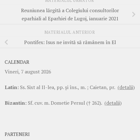
MATERIALUL URMĂTOR
Reuniunea lărgită a Colegiului consultorilor
eparhiali al Eparhiei de Lugoj, ianuarie 2021
MATERIALUL ANTERIOR
Pontifex: Isus ne invită să rămânem în El
CALENDAR
Vineri, 7 august 2026
Latin:
Ss. Sixt al II-lea, pp. şi îns., m. ; Caietan, pr.
(detalii)
Bizantin:
Sf. cuv. m. Dometie Persul († 262).
(detalii)
PARTENERI