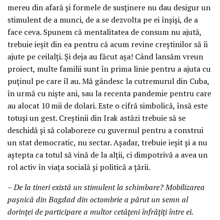
mereu din afară și formele de susținere nu dau desigur un
stimulent de a munci, de a se dezvolta pe ei înșiși, de a
face ceva. Spunem că mentalitatea de consum nu ajută,
trebuie ieșit din ea pentru că acum revine creștinilor să îi
ajute pe ceilalți. Și deja au făcut așa! Când lansăm vreun
proiect, multe familii sunt în prima linie pentru a ajuta cu
puținul pe care îl au. Mă gândesc la cutremurul din Cuba,
în urmă cu niște ani, sau la recenta pandemie pentru care
au alocat 10 mii de dolari. Este o cifră simbolică, însă este
totuși un gest. Creștinii din Irak astăzi trebuie să se
deschidă și să colaboreze cu guvernul pentru a construi
un stat democratic, nu sectar. Așadar, trebuie ieșit și a nu
aștepta ca totul să vină de la alții, ci dimpotrivă a avea un
rol activ în viața socială și politică a țării.
– De la tineri există un stimulent la schimbare? Mobilizarea
pașnică din Bagdad din octombrie a părut un semn al
dorinței de participare a multor cetățeni înfrățiți între ei.