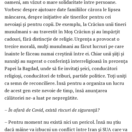
oameni, am văzut o mare solidaritate între persoane.
Vorbesc despre ajutoare date familiilor cărora le lipsea
mâncarea, despre inițiative ale tinerilor pentru cei
nevoiași și pentru copii. De exemplu, la Crăciun unii tineri
musulmani s-au travestit în Moș Crăciun și au împărțit
cadouri, fără distincție de religie. Urgența a provocat o
trezire morală, mulți musulmani au făcut lucruri pe care
înainte le făceau numai creștinii între ei. Chiar unii șiiți și
sunniți au sugerat o conferință interreligioasă în prezența
Papei la Bagdad, unde să fie invitați șeici, conducători
religioși, conducători de triburi, partide politice. Toți uniți
ca semn de reconciliere. Însă pentru a organiza un lucru
de acest gen este nevoie de timp, însă anunțarea
călătoriei ne-a luat pe nepregătite.
– În afară de Covid, există riscuri de siguranță?
– Pentru moment nu există nici un pericol. Însă nu știu
dacă mâine va izbucni un conflict între Iran și SUA care va