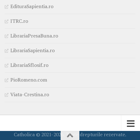
EdituraSapientia.ro
ITRC.ro
LibrariaPresaBuna.ro
LibrariaSapientia.ro
LibrariaSfIosif.ro
PioRomeno.com
Viata-Crestina.ro
Catholica © 2021-2026. Toate drepturile rezervate.