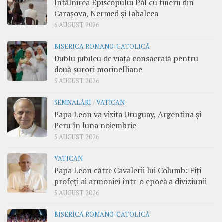
Întâlnirea Episcopului Pál cu tinerii din
Carașova, Nermed și Iabalcea
6 AUGUST 2026
BISERICA ROMANO-CATOLICĂ
Dublu jubileu de viață consacrată pentru
două surori morinelliane
5 AUGUST 2026
SEMNALĂRI
/
VATICAN
Papa Leon va vizita Uruguay, Argentina și
Peru în luna noiembrie
5 AUGUST 2026
VATICAN
Papa Leon către Cavalerii lui Columb: Fiți
profeți ai armoniei într-o epocă a diviziunii
5 AUGUST 2026
BISERICA ROMANO-CATOLICĂ