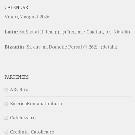
CALENDAR
Vineri, 7 august 2026
Latin:
Ss. Sixt al II-lea, pp. şi îns., m. ; Caietan, pr.
(detalii)
Bizantin:
Sf. cuv. m. Dometie Persul († 262).
(detalii)
PARTENERI
ARCB.ro
BisericaRomanaUnita.ro
Cateheza.ro
Credinta-Catolica.ro