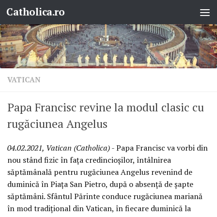
Catholica.ro
Skip to content
VATICAN
Papa Francisc revine la modul clasic cu
rugăciunea Angelus
04.02.2021, Vatican (Catholica)
- Papa Francisc va vorbi din
nou stând fizic în fața credincioșilor, întâlnirea
săptămânală pentru rugăciunea Angelus revenind de
duminică în Piața San Pietro, după o absență de șapte
săptămâni. Sfântul Părinte conduce rugăciunea mariană
în mod tradițional din Vatican, în fiecare duminică la