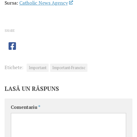
Sursa:
Catholic News Agency
SHARE
Etichete:
Important
Important-Francisc
LASĂ UN RĂSPUNS
Comentariu
*