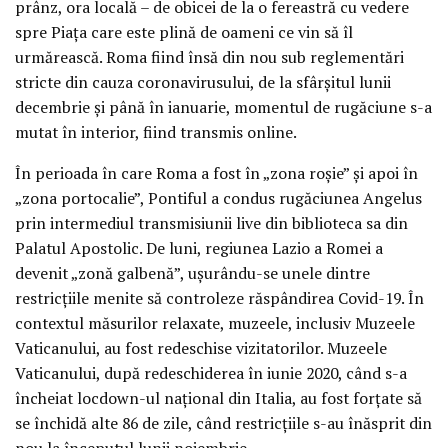
prânz, ora locală – de obicei de la o fereastră cu vedere
spre Piața care este plină de oameni ce vin să îl
urmărească. Roma fiind însă din nou sub reglementări
stricte din cauza coronavirusului, de la sfârșitul lunii
decembrie și până în ianuarie, momentul de rugăciune s-a
mutat în interior, fiind transmis online.
În perioada în care Roma a fost în „zona roșie” și apoi în
„zona portocalie”, Pontiful a condus rugăciunea Angelus
prin intermediul transmisiunii live din biblioteca sa din
Palatul Apostolic. De luni, regiunea Lazio a Romei a
devenit „zonă galbenă”, ușurându-se unele dintre
restricțiile menite să controleze răspândirea Covid-19. În
contextul măsurilor relaxate, muzeele, inclusiv Muzeele
Vaticanului, au fost redeschise vizitatorilor. Muzeele
Vaticanului, după redeschiderea în iunie 2020, când s-a
încheiat locdown-ul național din Italia, au fost forțate să
se închidă alte 86 de zile, când restricțiile s-au înăsprit din
nou la începutul lunii noiembrie.