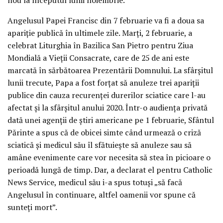
Angelusul Papei Francisc din 7 februarie va fi a doua sa
apariție publică în ultimele zile. Marți, 2 februarie, a
celebrat Liturghia în Bazilica San Pietro pentru Ziua
Mondială a Vieții Consacrate, care de 25 de ani este
marcată în sărbătoarea Prezentării Domnului. La sfârșitul
lunii trecute, Papa a fost forțat să anuleze trei apariții
publice din cauza recurenței durerilor sciatice care l-au
afectat și la sfârșitul anului 2020. Într-o audiența privată
dată unei agenții de știri americane pe 1 februarie, Sfântul
Părinte a spus că de obicei simte când urmează o criză
sciatică și medicul său îl sfătuiește să anuleze sau să
amâne evenimente care vor necesita să stea în picioare o
perioadă lungă de timp. Dar, a declarat el pentru Catholic
News Service, medicul său i-a spus totuși „să facă
Angelusul în continuare, altfel oamenii vor spune că
sunteți mort”.