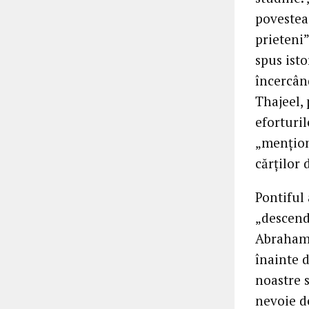
povestea
prieteni
spus isto
încercân
Thajeel, 
eforturil
„menționa
cărților 
Pontiful 
„descende
Abraham ș
înainte d
noastre s
nevoie d