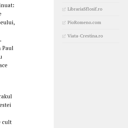
inuat:
LibrariaSfIosif.ro
e
 eului,
PioRomeno.com
Viata-Crestina.ro
.
n Paul
u
ace
rakul
estei
 cult