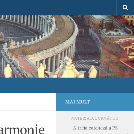
MAI MULT
MATERIALUL URMĂTOR
 armonie
A treia cateheză a PS