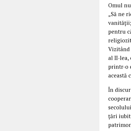
Omul nu 
„Să ne ri
vanității
pentru c
religiozi
Vizitând 
al II-lea
printr-o
această c
În discu
cooperare
secolulu
țări iubi
patrimoni