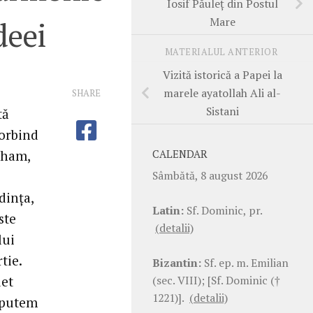
Iosif Păuleț din Postul
Mare
deei
MATERIALUL ANTERIOR
Vizită istorică a Papei la
marele ayatollah Ali al-
SHARE
Sistani
tă
Vorbind
raham,
CALENDAR
Sâmbătă, 8 august 2026
dința,
Latin:
Sf. Dominic, pr.
ste
(detalii)
lui
tie.
Bizantin:
Sf. ep. m. Emilian
(sec. VIII); [Sf. Dominic (†
let
1221)].
(detalii)
u putem