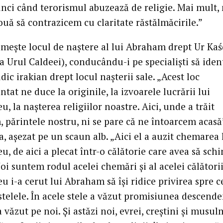
unci când terorismul abuzează de religie. Mai mult,
uă să contrazicem cu claritate răstălmăcirile.”
umește locul de naștere al lui Abraham drept Ur Ka
a Urul Caldeei), conducându-i pe specialiști să ident
dic irakian drept locul nașterii sale. „Acest loc
tat ne duce la originile, la izvoarele lucrării lui
 la nașterea religiilor noastre. Aici, unde a trăit
 părintele nostru, ni se pare că ne întoarcem acasă”
, așezat pe un scaun alb. „Aici el a auzit chemarea 
, de aici a plecat într-o călătorie care avea să sch
Noi suntem rodul acelei chemări și al acelei călătorii
i-a cerut lui Abraham să își ridice privirea spre ce
telele. În acele stele a văzut promisiunea descende
a văzut pe noi. Și astăzi noi, evrei, creștini și musul