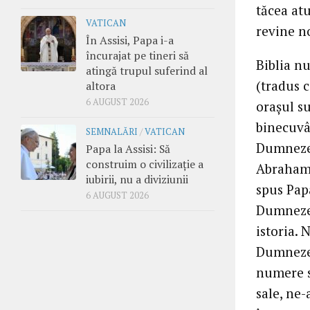
tăcea at
VATICAN
revine no
În Assisi, Papa i-a
încurajat pe tineri să
Biblia n
atingă trupul suferind al
(tradus c
altora
6 AUGUST 2026
orașul su
binecuvân
SEMNALĂRI
/
VATICAN
Dumnezeu,
Papa la Assisi: Să
construim o civilizație a
Abraham,
iubirii, nu a diviziunii
spus Papa
6 AUGUST 2026
Dumnezeu
istoria. 
Dumnezeu 
numere s
sale, ne-