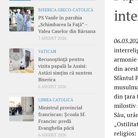
inte
BISERICA GRECO-CATOLICĂ
PS Vasile în parohia
„Schimbarea la Față” –
Valea Caselor din Bârsana
7 AUGUST 2026
06.03.202
interrel
VATICAN
armonie 
Recunoștință pentru
vizita papală la Assisi:
din acest
Astăzi simțim că suntem
Sfântul 
Biserica
musulmani
6 AUGUST 2026
din țara
LUMEA CATOLICĂ
milostiv
Ministrul provincial
Său, urân
franciscan: Școala Sf.
Francisc predă
„Ostilita
Evanghelia păcii
religios:
6 AUGUST 2026