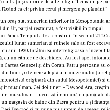
cu frații și surorile de alte religii, îl cinstim pe pă
făcând ca el: privim cerul și mergem pe pământ.”
t un oraș-stat sumerian înfloritor în Mesopotamia an
 din Ur, parțial restaurat, a fost vizibil în timpul
ui Papei. Templul a fost construit în secolul 21 î.Cr.
zeului lunar sumerian și ruinele sale au fost excav
cu anii 1920. Întâlnirea interreligioasă a început la
ă, cu un cântec de deschidere. Au fost apoi intonat
in Cartea Genezei și din Coran. Patru persoane au o
: doi tineri, o femeie adeptă a mandeismului (o reli
 monoteistă originară din sudul Mesopotamiei) și 
șiit musulman. Cei doi tineri – Dawood Ara, creștin 
lim, musulman – lucrează împreună cu jumătate d
 un magazin de haine din Basra pentru a-și finanța
. „Deși Dawood și cu mine nu suntem de aceeași relig