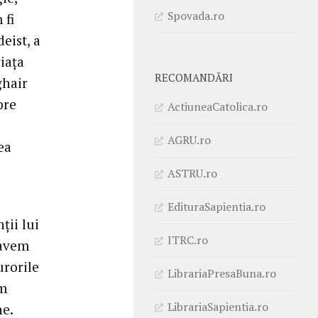
Spovada.ro
 fi
eist, a
viața
RECOMANDĂRI
ghair
pre
ActiuneaCatolica.ro
AGRU.ro
ea
ASTRU.ro
EdituraSapientia.ro
ții lui
ITRC.ro
 avem
urorile
LibrariaPresaBuna.ro
em
LibrariaSapientia.ro
ne.