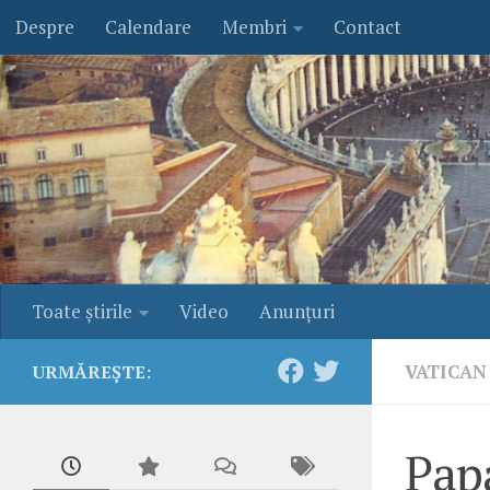
Despre
Calendare
Membri
Contact
Skip to content
Toate ştirile
Video
Anunţuri
VATICAN
URMĂREȘTE:
Pap