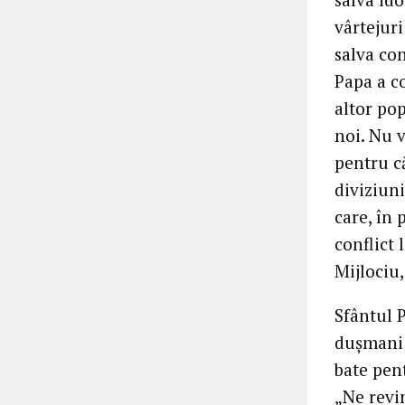
vârtejur
salva co
Papa a c
altor pop
noi. Nu v
pentru c
diviziuni
care, în 
conflict 
Mijlociu,
Sfântul 
dușmani 
bate pent
„Ne revin