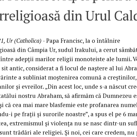
rreligioasă din Urul Cal
1, Ur (Catholica)
- Papa Francisc, la o întâlnire
igioasă din Câmpia Ur, sudul Irakului, a cerut sâmbă
între adepții marilor religii monoteiste ale lumii. 
 sit antic, considerat a fi locul de naștere al lui Ab
Părinte a subliniat moștenirea comună a creștinilor,
lor și evreilor. „Din acest loc, unde s-a născut cre
 tatălui nostru Abraham, să afirmăm că Dumnezeu e
 și că cea mai mare blasfemie este profanarea nume
du-i pe frații și surorile noastre”, a spus el pe 6 mar
tea, extremismul și violența nu se nasc dintr-un suf
 sunt trădări ale religiei. Și noi, cei care credem, n