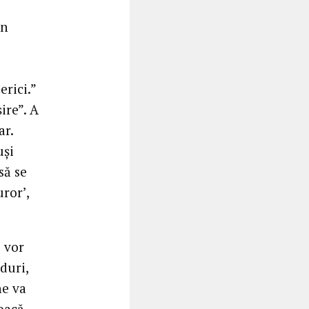
in
rici.”
ire”. A
ar.
uși
să se
uror’,
e vor
duri,
ne va
voacă