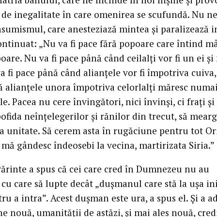
i de inegalitate în care omenirea se scufundă. Nu ne
nsumismul, care anesteziază mintea și paralizează i
ontinuat: „Nu va fi pace fără popoare care întind m
oare. Nu va fi pace până când ceilalți vor fi un ei ș
a fi pace până când alianțele vor fi împotriva cuiva,
ă alianțele unora împotriva celorlalți măresc numa
le. Pacea nu cere învingători, nici învinși, ci frați și
pofida neînțelegerilor și rănilor din trecut, să mearg
la unitate. Să cerem asta în rugăciune pentru tot Or
 mă gândesc îndeosebi la vecina, martirizata Siria.”
Părinte a spus că cei care cred în Dumnezeu nu au
cu care să lupte decât „dușmanul care stă la ușa ini
ru a intra”. Acest dușman este ura, a spus el. Și a a
e nouă, umanității de astăzi, și mai ales nouă, cred