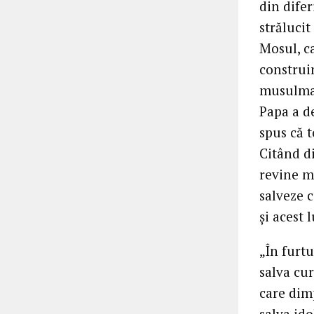
din dife
străluci
Mosul, ca
construin
musulman
Papa a de
spus că t
Citând di
revine me
salveze c
și acest 
„În furtu
salva cur
care dimp
salva ido