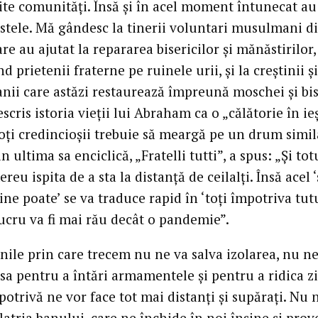
rite comunități. Însă și în acel moment întunecat au
t stele. Mă gândesc la tinerii voluntari musulmani d
re au ajutat la repararea bisericilor și mănăstirilor,
d prietenii fraterne pe ruinele urii, și la creștinii și
ii care astăzi restaurează împreună moschei și bise
scris istoria vieții lui Abraham ca o „călătorie în ieș
oți credincioșii trebuie să meargă pe un drum simil
n ultima sa enciclică, „Fratelli tutti”, a spus: „Și tot
reu ispita de a sta la distanță de ceilalți. Însă acel ‘
ine poate’ se va traduce rapid în ‘toți împotriva tut
lucru va fi mai rău decât o pandemie”.
nile prin care trecem nu ne va salva izolarea, nu n
sa pentru a întări armamentele și pentru a ridica zi
otrivă ne vor face tot mai distanți și supărați. Nu 
latria banului, care ne închide în noi înșine și pro