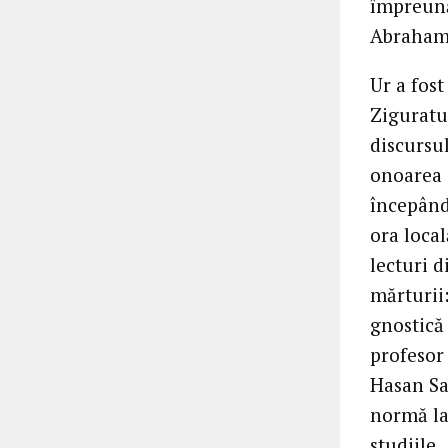
împreună 
Abraham 
Ur a fos
Ziguratul
discursul
onoarea 
începând 
ora local
lecturi d
mărturii
gnostică
profesor 
Hasan Sa
normă la
studiile