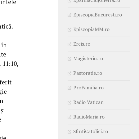
rintele
EpiscopiaBucuresti.ro
tică.
EpiscopiaMM.ro
Ercis.ro
 în
ate
Magisteriu.ro
 11:10,
e
Pastoratie.ro
ferit
ProFamilia.ro
gie
un
Radio Vatican
și
RadioMaria.ro
e
SfintiCatolici.ro
ie,