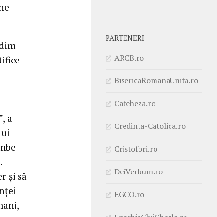
 ne
PARTENERI
śdim
ARCB.ro
ifice
BisericaRomanaUnita.ro
Cateheza.ro
, a
Credinta-Catolica.ro
lui
imbe
Cristofori.ro
.
DeiVerbum.ro
r și să
nței
EGCO.ro
mani,
EparhiaClujGherla.ro