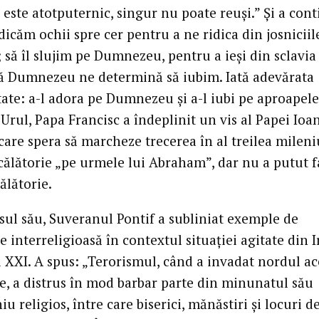
este atotputernic, singur nu poate reuși.” Și a cont
dicăm ochii spre cer pentru a ne ridica din josniciil
; să îl slujim pe Dumnezeu, pentru a ieși din sclavia
ă Dumnezeu ne determină să iubim. Iată adevărata
tate: a-l adora pe Dumnezeu și a-l iubi pe aproapele
Urul, Papa Francisc a îndeplinit un vis al Papei Ioa
, care spera să marcheze trecerea în al treilea mileni
 călătorie „pe urmele lui Abraham”, dar nu a putut f
ălătorie.
rsul său, Suveranul Pontif a subliniat exemple de
 interreligioasă în contextul situației agitate din I
i XXI. A spus: „Terorismul, când a invadat nordul ac
te, a distrus în mod barbar parte din minunatul său
u religios, între care biserici, mănăstiri și locuri de