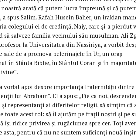
 noastră arată că putem lucra împreună și că putem
”, a spus Salim. Rafah Husein Baher, un irakian mand
ria colegului ei de credință, Najy, care și-a pierdut 
d să salveze familia vecinului său musulman. Ali Z
profesor la Universitatea din Nassiriya, a vorbit des
e sale de a promova pelerinajele în Ur, un oraș
t în Sfânta Biblie, în Sfântul Coran și în majoritat
divine”.
a vorbit apoi despre importanța fraternității dintre
nții lui Abraham”. El a spus: „Fie ca noi, descenden
i reprezentanți ai diferitelor religii, să simțim că
e toate acest rol: să îi ajutăm pe frații noștri și pe s
ă își ridice privirea și rugăciunea spre cer. Toți av
e asta, pentru că nu ne suntem suficienți nouă înși