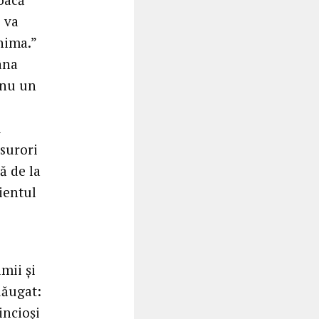
 va
nima.”
âna
i nu un
i
 surori
ă de la
ientul
mii și
dăugat:
incioși