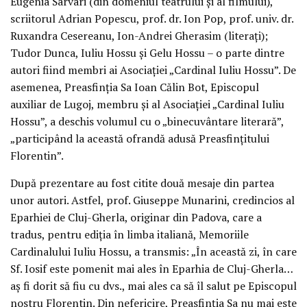
Eugenia Sarvari (din domeniul teatrului și al filmului),
scriitorul Adrian Popescu, prof. dr. Ion Pop, prof. univ. dr.
Ruxandra Cesereanu, Ion-Andrei Gherasim (literați);
Tudor Dunca, Iuliu Hossu și Gelu Hossu – o parte dintre
autori fiind membri ai Asociației „Cardinal Iuliu Hossu”. De
asemenea, Preasfinția Sa Ioan Călin Bot, Episcopul
auxiliar de Lugoj, membru și al Asociației „Cardinal Iuliu
Hossu”, a deschis volumul cu o „binecuvântare literară”,
„participând la această ofrandă adusă Preasfințitului
Florentin”.
După prezentare au fost citite două mesaje din partea
unor autori. Astfel, prof. Giuseppe Munarini, credincios al
Eparhiei de Cluj-Gherla, originar din Padova, care a
tradus, pentru ediția în limba italiană, Memoriile
Cardinalului Iuliu Hossu, a transmis: „În această zi, în care
Sf. Iosif este pomenit mai ales în Eparhia de Cluj-Gherla…
aș fi dorit să fiu cu dvs., mai ales ca să îl salut pe Episcopul
nostru Florentin. Din nefericire, Preasfinția Sa nu mai este