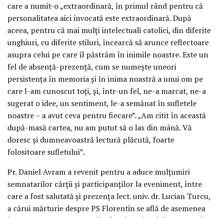
care a numit-o „extraordinară, în primul rând pentru că
personalitatea aici invocată este extraordinară. După
aceea, pentru că mai mulți intelectuali catolici, din diferite
unghiuri, cu diferite stiluri, încearcă să arunce reflectoare
asupra celui pe care îl păstrăm în inimile noastre. Este un
fel de absență-prezență, cum se numește uneori
persistența în memoria și în inima noastră a unui om pe
care l-am cunoscut toți, și, într-un fel, ne-a marcat, ne-a
sugerat o idee, un sentiment, le-a semănat în sufletele
noastre – a avut ceva pentru fiecare”. „Am citit în această
după-masă cartea, nu am putut să o las din mână. Vă
doresc și dumneavoastră lectură plăcută, foarte
folositoare sufletului”.
Pr. Daniel Avram a revenit pentru a aduce mulțumiri
semnatarilor cărții și participanților la eveniment, între
care a fost salutată și prezența lect. univ. dr. Lucian Turcu,
a cărui mărturie despre PS Florentin se află de asemenea