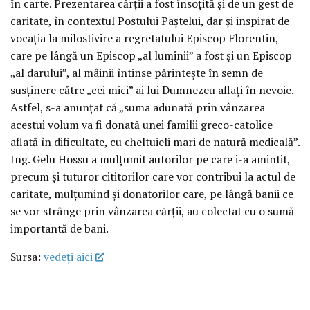
în carte. Prezentarea cărții a fost însoțită și de un gest de
caritate, în contextul Postului Paștelui, dar și inspirat de
vocația la milostivire a regretatului Episcop Florentin,
care pe lângă un Episcop „al luminii” a fost și un Episcop
„al darului”, al mâinii întinse părintește în semn de
susținere către „cei mici” ai lui Dumnezeu aflați în nevoie.
Astfel, s-a anunțat că „suma adunată prin vânzarea
acestui volum va fi donată unei familii greco-catolice
aflată în dificultate, cu cheltuieli mari de natură medicală”.
Ing. Gelu Hossu a mulțumit autorilor pe care i-a amintit,
precum și tuturor cititorilor care vor contribui la actul de
caritate, mulțumind și donatorilor care, pe lângă banii ce
se vor strânge prin vânzarea cărții, au colectat cu o sumă
importantă de bani.
Sursa:
vedeţi aici