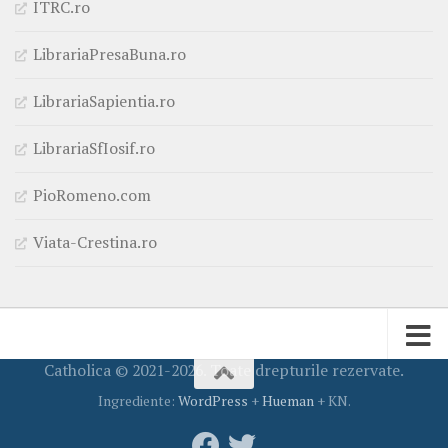
ITRC.ro
LibrariaPresaBuna.ro
LibrariaSapientia.ro
LibrariaSfIosif.ro
PioRomeno.com
Viata-Crestina.ro
Catholica © 2021-2026. Toate drepturile rezervate.
Ingrediente:
WordPress
+
Hueman
+ KN.