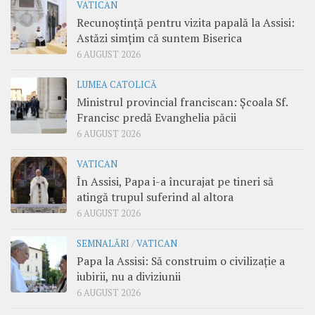
VATICAN
Recunoștință pentru vizita papală la Assisi:
Astăzi simțim că suntem Biserica
6 AUGUST 2026
LUMEA CATOLICĂ
Ministrul provincial franciscan: Școala Sf.
Francisc predă Evanghelia păcii
6 AUGUST 2026
VATICAN
În Assisi, Papa i-a încurajat pe tineri să
atingă trupul suferind al altora
6 AUGUST 2026
SEMNALĂRI
/
VATICAN
Papa la Assisi: Să construim o civilizație a
iubirii, nu a diviziunii
6 AUGUST 2026