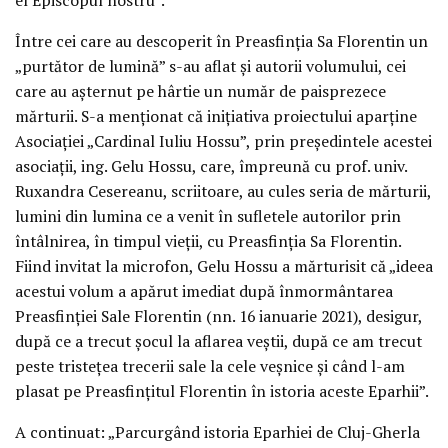
Între cei care au descoperit în Preasfinția Sa Florentin un
„purtător de lumină” s-au aflat și autorii volumului, cei
care au așternut pe hârtie un număr de paisprezece
mărturii. S-a menționat că inițiativa proiectului aparține
Asociației „Cardinal Iuliu Hossu”, prin președintele acestei
asociații, ing. Gelu Hossu, care, împreună cu prof. univ.
Ruxandra Cesereanu, scriitoare, au cules seria de mărturii,
lumini din lumina ce a venit în sufletele autorilor prin
întâlnirea, în timpul vieții, cu Preasfinția Sa Florentin.
Fiind invitat la microfon, Gelu Hossu a mărturisit că „ideea
acestui volum a apărut imediat după înmormântarea
Preasfinției Sale Florentin (nn. 16 ianuarie 2021), desigur,
după ce a trecut șocul la aflarea veștii, după ce am trecut
peste tristețea trecerii sale la cele veșnice și când l-am
plasat pe Preasfințitul Florentin în istoria aceste Eparhii”.
A continuat: „Parcurgând istoria Eparhiei de Cluj-Gherla