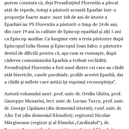
putem constata că, deși Preasfințitul Florentin a plecat
atât de repede, totuși a păstorit această Eparhie într-o
proporție foarte mare: sunt 168 de ani de istorie a
Eparhiei iar PS Florentin a păstorit-o timp de 24 de ani,
din care 19 ani în calitate de Episcop eparhial și alți 5 ani
ca Episcop auxiliar. Ca lungime este a treia păstorire după
Episcopul Iuliu Hossu și Episcopul Ioan Sabo; o păstorire
destul de dificilă pentru că, așa cum se cunoaște, după
căderea comunismului Eparhia a trebuit reclădită.
Preasfințitul Florentin a fost unul dintre cei care au clădit
atât bisericile, casele parohiale, școlile acestei Eparhii, dar
a clădit și suflete care astăzi își exprimă recunoștința”.
Autorii volumului sunt: prof. univ. dr. Ovidiu Ghitta, prof.
Giuseppe Munarini, lect. univ. dr. Lucian Turcu, prof. univ.
dr. George Cipăianu (din domeniul istoriei); conf. univ. dr.
Alin Tat (din domeniul filosofiei); regizorul Nicolae
Mărgineanu (regizor și al filmului „Cardinalul”), dr.