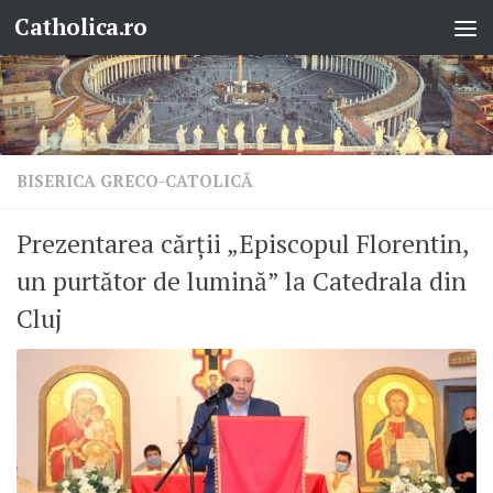
Catholica.ro
Skip to content
BISERICA GRECO-CATOLICĂ
Prezentarea cărții „Episcopul Florentin,
un purtător de lumină” la Catedrala din
Cluj