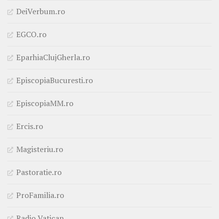
DeiVerbum.ro
EGCO.ro
EparhiaClujGherla.ro
EpiscopiaBucuresti.ro
EpiscopiaMM.ro
Ercis.ro
Magisteriu.ro
Pastoratie.ro
ProFamilia.ro
Radio Vatican