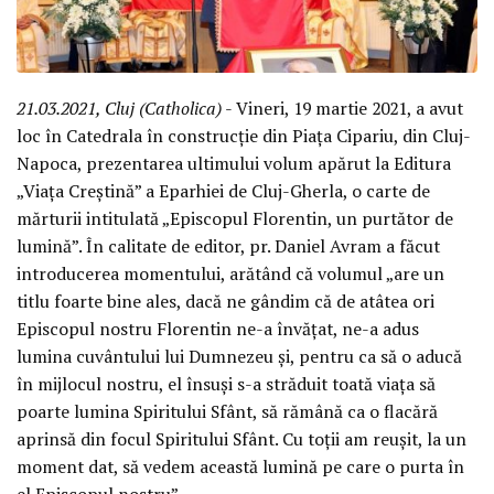
21.03.2021, Cluj (Catholica)
- Vineri, 19 martie 2021, a avut
loc în Catedrala în construcție din Piața Cipariu, din Cluj-
Napoca, prezentarea ultimului volum apărut la Editura
„Viața Creștină” a Eparhiei de Cluj-Gherla, o carte de
mărturii intitulată „Episcopul Florentin, un purtător de
lumină”. În calitate de editor, pr. Daniel Avram a făcut
introducerea momentului, arătând că volumul „are un
titlu foarte bine ales, dacă ne gândim că de atâtea ori
Episcopul nostru Florentin ne-a învățat, ne-a adus
lumina cuvântului lui Dumnezeu și, pentru ca să o aducă
în mijlocul nostru, el însuși s-a străduit toată viața să
poarte lumina Spiritului Sfânt, să rămână ca o flacără
aprinsă din focul Spiritului Sfânt. Cu toții am reușit, la un
moment dat, să vedem această lumină pe care o purta în
el Episcopul nostru”.