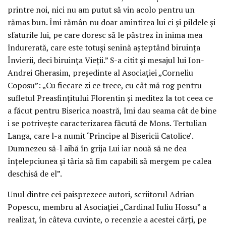
printre noi, nici nu am putut să vin acolo pentru un
rămas bun. Îmi rămân nu doar amintirea lui ci și pildele și
sfaturile lui, pe care doresc să le păstrez în inima mea
îndurerată, care este totuși senină așteptând biruința
Învierii, deci biruința Vieții.” S-a citit și mesajul lui Ion-
Andrei Gherasim, președinte al Asociației „Corneliu
Coposu”: „Cu fiecare zi ce trece, cu cât mă rog pentru
sufletul Preasfințitului Florentin și meditez la tot ceea ce
a făcut pentru Biserica noastră, îmi dau seama cât de bine
i se potrivește caracterizarea făcută de Mons. Tertulian
Langa, care l-a numit ‘Principe al Bisericii Catolice’.
Dumnezeu să-l aibă în grija Lui iar nouă să ne dea
înțelepciunea și tăria să fim capabili să mergem pe calea
deschisă de el”.
Unul dintre cei paisprezece autori, scriitorul Adrian
Popescu, membru al Asociației „Cardinal Iuliu Hossu” a
realizat, în câteva cuvinte, o recenzie a acestei cărți, pe