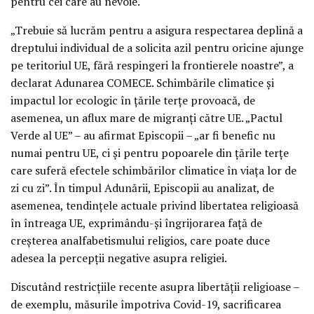
pentru cei care au nevoie.
„Trebuie să lucrăm pentru a asigura respectarea deplină a
dreptului individual de a solicita azil pentru oricine ajunge
pe teritoriul UE, fără respingeri la frontierele noastre”, a
declarat Adunarea COMECE. Schimbările climatice și
impactul lor ecologic în țările terțe provoacă, de
asemenea, un aflux mare de migranți către UE. „Pactul
Verde al UE” – au afirmat Episcopii – „ar fi benefic nu
numai pentru UE, ci și pentru popoarele din țările terțe
care suferă efectele schimbărilor climatice în viața lor de
zi cu zi”. În timpul Adunării, Episcopii au analizat, de
asemenea, tendințele actuale privind libertatea religioasă
în întreaga UE, exprimându-și îngrijorarea față de
creșterea analfabetismului religios, care poate duce
adesea la percepții negative asupra religiei.
Discutând restricțiile recente asupra libertății religioase –
de exemplu, măsurile împotriva Covid-19, sacrificarea