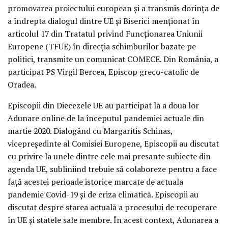
promovarea proiectului european și a transmis dorința de
a îndrepta dialogul dintre UE și Biserici menționat în
articolul 17 din Tratatul privind Funcționarea Uniunii
Europene (TFUE) în direcția schimburilor bazate pe
politici, transmite un comunicat COMECE. Din România, a
participat PS Virgil Bercea, Episcop greco-catolic de
Oradea.
Episcopii din Diecezele UE au participat la a doua lor
Adunare online de la începutul pandemiei actuale din
martie 2020. Dialogând cu Margaritis Schinas,
vicepreședinte al Comisiei Europene, Episcopii au discutat
cu privire la unele dintre cele mai presante subiecte din
agenda UE, subliniind trebuie să colaboreze pentru a face
față acestei perioade istorice marcate de actuala
pandemie Covid-19 și de criza climatică. Episcopii au
discutat despre starea actuală a procesului de recuperare
în UE și statele sale membre. În acest context, Adunarea a