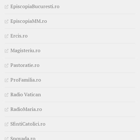
EpiscopiaBucuresti.ro
EpiscopiaMM.ro
Ercis.ro
Magisteriu.ro
Pastoratie.ro
ProFamilia.ro
Radio Vatican
RadioMaria.ro
SfintiCatolici.ro
Spovada.ro