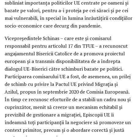
subliniat importanța politicilor UE centrate pe oameni și
bazate pe valori, pentru a-i proteja pe cei săraci și pe cei
mai vulnerabili, în special în lumina înrăutățirii condițiilor
socio-economice care decurg din pandemie.
Vicepreședintele Schinas – care este și comisarul
responsabil pentru articolul 17 din TFUE – a recunoscut
angajamentul Bisericii Catolice de a promova proiectul
european și a transmis disponibilitatea de a îndrepta
dialogul UE-Biserici către schimburi bazate pe politici.
Participarea comisarului UE a fost, de asemenea, un prilej
de schimb cu privire la Pactul UE privind Migrația și
Azilul, propus în septembrie 2020 de Comisia Europeană.
În timp ce recunosc eforturile de a stabili un cadru nou și
cuprinzător, menit să creeze un mecanism echitabil și
previzibil de gestionare a migrației, Episcopii UE îi
îndeamnă toți participanții la negociere să promoveze un
context primitor, precum și o abordare corectă și justă