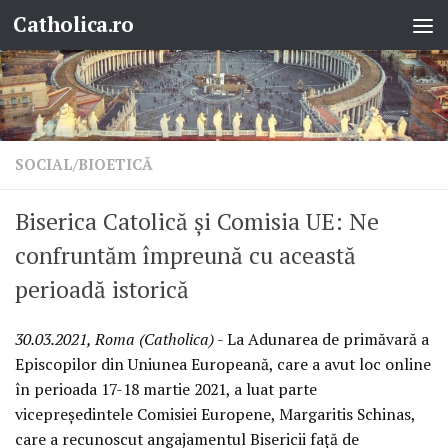
Catholica.ro
Skip to content
SOCIAL/BIOETICĂ
Biserica Catolică și Comisia UE: Ne
confruntăm împreună cu această
perioadă istorică
30.03.2021, Roma (Catholica)
- La Adunarea de primăvară a
Episcopilor din Uniunea Europeană, care a avut loc online
în perioada 17-18 martie 2021, a luat parte
vicepreședintele Comisiei Europene, Margaritis Schinas,
care a recunoscut angajamentul Bisericii față de