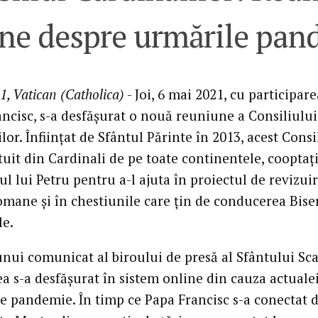
ine despre urmările pan
1, Vatican (Catholica)
- Joi, 6 mai 2021, cu participare
ancisc, s-a desfășurat o nouă reuniune a Consiliului
lor. Înființat de Sfântul Părinte în 2013, acest Consi
tuit din Cardinali de pe toate continentele, cooptaț
l lui Petru pentru a-l ajuta în proiectul de revizuir
omane și în chestiunile care țin de conducerea Biser
le.
 unui comunicat al biroului de presă al Sfântului Sc
a s-a desfășurat în sistem online din cauza actuale
de pandemie. În timp ce Papa Francisc s-a conectat 