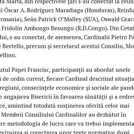
ta Marta, din respectivele țări s-au conectat la reu
ii Óscar A. Rodríguez Maradiaga (Honduras), Reinh
rmania), Seán Patrick O’Malley (SUA), Oswald Grac
și Fridolin Ambongo Besungu (R.D.Congo). Din Ceta
ui, s-au conectat, de asemenea, Cardinalii Pietro Pa
 Bertello, precum și secretarul acestui Consiliu, Mo
llino.
utul Papei Francisc, participanții au abordat unele
 de ordin curent, fiecare Cardinal descriind situați
 regiuni, consecințele economice și sociale ale pand
e angajarea Bisericii în favoarea sănătății și a redre
e, amintind totodată susținerea oferită celor mai
. Membrii Consiliului Cardinalilor au dezbătut în
re metodologia de lucru care va trebui implementa
evizuirea și corectarea unor texte normative după