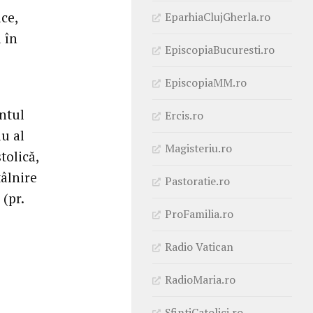
ce,
EparhiaClujGherla.ro
 în
EpiscopiaBucuresti.ro
EpiscopiaMM.ro
ntul
Ercis.ro
iu al
Magisteriu.ro
tolică,
âlnire
Pastoratie.ro
 (pr.
ProFamilia.ro
Radio Vatican
RadioMaria.ro
SfintiCatolici.ro