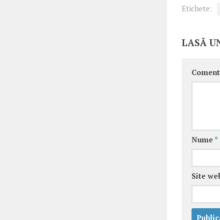
Etichete:
LASĂ U
Coment
Nume
*
Site we