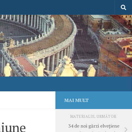
MAI MULT
MATERIALUL URMĂTOR
niune
34 de noi gărzi elvețiene