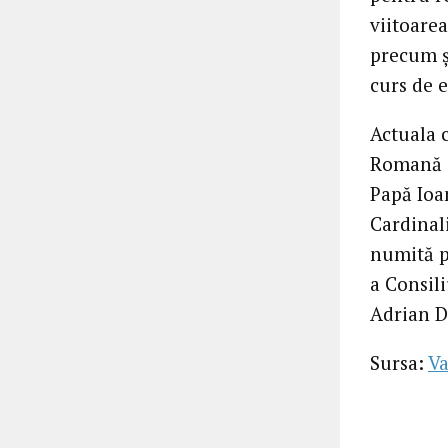
viitoarea
precum și
curs de e
Actuala 
Romană s
Papă Ioan
Cardinali
numită p
a Consili
Adrian D
Sursa:
Va