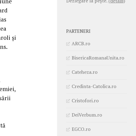
Dezlegare la pește.
(detalii)
niune
ard
ias
tea
PARTENERI
roli și
ARCB.ro
ns.
BisericaRomanaUnita.ro
Cateheza.ro
a
Credinta-Catolica.ro
emiei,
sării
Cristofori.ro
DeiVerbum.ro
tă
EGCO.ro