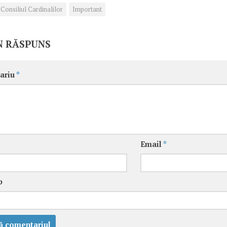
Consiliul Cardinalilor
Important
N RĂSPUNS
ariu
*
Email
*
b