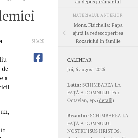
au depus jurământul
demiei
MATERIALUL ANTERIOR
Mons. Fisichella: Papa
ajută la redescoperirea
a
Rozariului în familie
SHARE
liu
CALENDAR
i de
Joi, 6 august 2026
e a
Latin:
SCHIMBAREA LA
icii
FAŢĂ A DOMNULUI Fer.
Octavian, ep.
(detalii)
aun,
Bizantin:
SCHIMBAREA LA
i
FAŢĂ A DOMNULUI
din
NOSTRU ISUS HRISTOS.