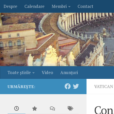
Despre
Calendare
Membri
Contact
Skip to content
Toate ştirile
Video
Anunţuri
VATICAN
URMĂREȘTE:
Cons