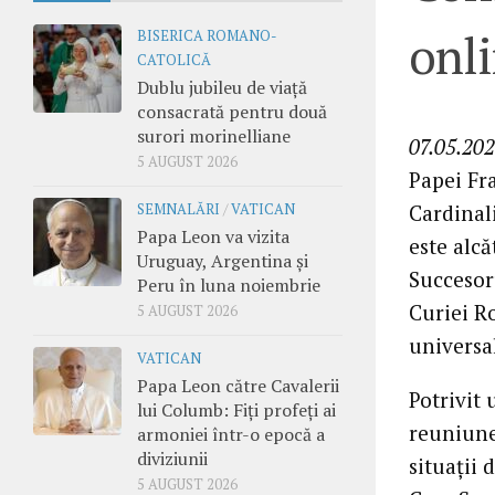
onl
BISERICA ROMANO-
CATOLICĂ
Dublu jubileu de viață
consacrată pentru două
surori morinelliane
07.05.202
5 AUGUST 2026
Papei Fr
Cardinali
SEMNALĂRI
/
VATICAN
Papa Leon va vizita
este alcă
Uruguay, Argentina și
Succesoru
Peru în luna noiembrie
Curiei R
5 AUGUST 2026
universa
VATICAN
Papa Leon către Cavalerii
Potrivit
lui Columb: Fiți profeți ai
reuniune
armoniei într-o epocă a
diviziunii
situații 
5 AUGUST 2026