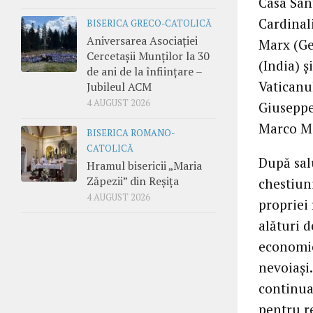
Casa San
Cardinal
BISERICA GRECO-CATOLICĂ
Aniversarea Asociației
Marx (Ge
Cercetașii Munților la 30
(India) 
de ani de la înființare –
Vaticanul
Jubileul ACM
4 AUGUST 2026
Giuseppe
Marco Me
BISERICA ROMANO-
CATOLICĂ
După sal
Hramul bisericii „Maria
Zăpezii” din Reșița
chestiuni
4 AUGUST 2026
propriei
alături d
economic
nevoiași
continua
pentru r