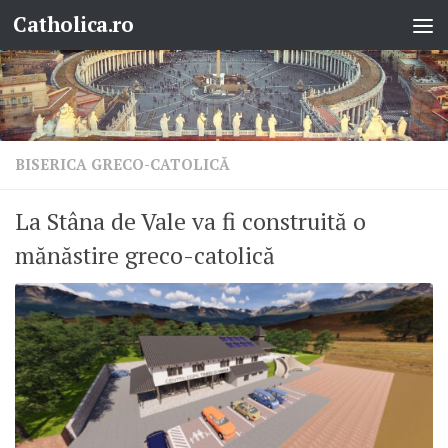
Catholica.ro
Skip to content
BISERICA GRECO-CATOLICĂ
La Stâna de Vale va fi construită o
mănăstire greco-catolică