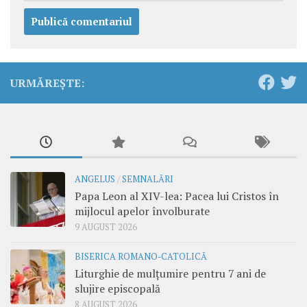
URMĂREȘTE:
ANGELUS
/
SEMNALĂRI
Papa Leon al XIV-lea: Pacea lui Cristos în
mijlocul apelor învolburate
9 AUGUST 2026
BISERICA ROMANO-CATOLICĂ
Liturghie de mulțumire pentru 7 ani de
slujire episcopală
8 AUGUST 2026