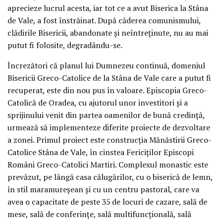
aprecieze lucrul acesta, iar tot ce a avut Biserica la Stâna
de Vale, a fost înstrăinat. După căderea comunismului,
clădirile Bisericii, abandonate și neîntreținute, nu au mai
putut fi folosite, degradându-se.
Încrezători că planul lui Dumnezeu continuă, domeniul
Bisericii Greco-Catolice de la Stâna de Vale care a putut fi
recuperat, este din nou pus în valoare. Episcopia Greco-
Catolică de Oradea, cu ajutorul unor investitori și a
sprijinului venit din partea oamenilor de bună credință,
urmează să implementeze diferite proiecte de dezvoltare
a zonei. Primul proiect este construcția Mănăstirii Greco-
Catolice Stâna de Vale, în cinstea Fericiților Episcopi
Români Greco-Catolici Martiri. Complexul monastic este
prevăzut, pe lângă casa călugărilor, cu o biserică de lemn,
în stil maramureșean și cu un centru pastoral, care va
avea o capacitate de peste 35 de locuri de cazare, sală de
mese, sală de conferințe, sală multifuncțională, sală