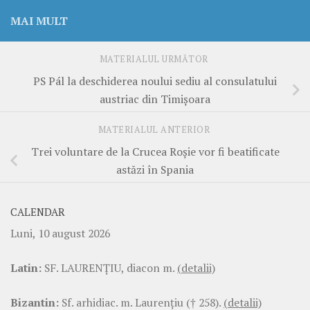
MAI MULT
MATERIALUL URMĂTOR
PS Pál la deschiderea noului sediu al consulatului
austriac din Timișoara
MATERIALUL ANTERIOR
Trei voluntare de la Crucea Roșie vor fi beatificate
astăzi în Spania
CALENDAR
Luni, 10 august 2026
Latin:
SF. LAURENŢIU, diacon m.
(detalii)
Bizantin:
Sf. arhidiac. m. Laurenţiu († 258).
(detalii)