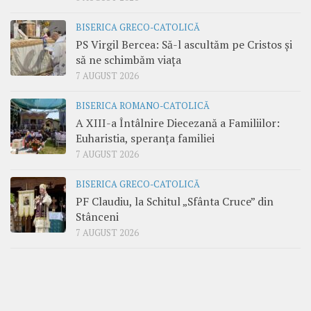
BISERICA GRECO-CATOLICĂ
PS Virgil Bercea: Să-l ascultăm pe Cristos și
să ne schimbăm viața
7 AUGUST 2026
BISERICA ROMANO-CATOLICĂ
A XIII-a Întâlnire Diecezană a Familiilor:
Euharistia, speranța familiei
7 AUGUST 2026
BISERICA GRECO-CATOLICĂ
PF Claudiu, la Schitul „Sfânta Cruce” din
Stânceni
7 AUGUST 2026