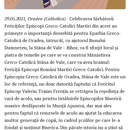
29.05.2021, Oradea (Catholica)
- Celebrarea Sărbătorii
Fericiților Episcopi Greco-Catolici Martiri din acest an
primește o importanță deosebită pentru Eparhia Greco-
Catolică de Oradea, întrucât, cu ajutorul Bunului
Dumnezeu, la Stâna de Vale – Bihor, va fi sfințit locul și
piatra de temelie pe care se va construi Mănăstirea
Greco-Catolică Stâna de Vale, care va avea hramul:
Fericiții Episcopi Români Martiri Greco-Catolici. Pentru
Episcopia Greco-Catolică de Oradea, Stâna de Vale este un
loc de referință, nu doar datorită faptului că Fericitul
Episcop Valeriu Traian Frențiu se retrăgea la reședința de
vară de acolo, sau pentru întâlnirile Episcopilor Bisericii
noastre desfășurate în Munții Apuseni, dar mai ales
pentru faptul că resursele de acolo au ajutat la educarea
multor generații de copii, în cadrul școlilor pe care le-a
fondat și susținut Biserica. Din păcate istoria nu a știut să