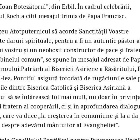
Ioan Botezătorul”, din Erbil. În cadrul celebrării,
l Koch a citit mesajul trimis de Papa Francisc.
u Atotputernicul să acorde Sanctității Voastre
 daruri spirituale, pentru a fi un autentic păstor a
i vostru și un neobosit constructor de pace și frate
a binelui comun”, se spune în mesajul adresat de Pa
 noului Patriarh al Bisericii Asiriene a Răsăritului,
I-lea. Pontiful asigură totodată de rugăciunile sale
iile dintre Biserica Catolică și Biserica Asiriană a
ui să se întărească tot mai mult, nu doar în privinț
i fratern al cooperării, ci și în aprofundarea dialog
, care va duce „la creșterea în comuniune și la a da
 despre adevărul mântuitor al Evangheliei”.