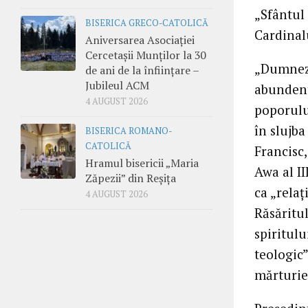
„Sfântul 
BISERICA GRECO-CATOLICĂ
Cardinalu
Aniversarea Asociației
Cercetașii Munților la 30
„Dumneze
de ani de la înființare –
Jubileul ACM
abundente
4 AUGUST 2026
poporulu
în slujb
BISERICA ROMANO-
CATOLICĂ
Francisc,
Hramul bisericii „Maria
Awa al II
Zăpezii” din Reșița
ca „relaț
4 AUGUST 2026
Răsăritul
spiritulu
teologic”
mărturie