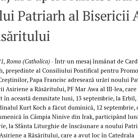
ui Patriarh al Bisericii 
săritului
1, Roma (Catholica)
- Într-un mesaj înmânat de Card
h, președinte al Consiliului Pontifical pentru Prom
Creștinilor, Papa Francisc adresează urări noului Pa
cii Asiriene a Răsăritului, PF Mar Awa al III-lea, care 
 în această demnitate luni, 13 septembrie, la Erbil,
rdinalul Kurt Koch a făcut duminică, 12 septembrie, 
cumenică în Câmpia Ninive din Irak, participând luni
ie, la Sfânta Liturghie de înscăunare a noului Patri
 Asiriene a Răsăritului, care a avut loc în Catedrala