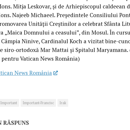
Mons. Mitja Leskovar, și de Arhiepiscopul caldeean 
ons. Najeeb Michaeel. Președintele Consiliului Pont
romovarea Unității Creștinilor a celebrat Sfânta Li
ica „Maica Domnului a ceasului”, din Mosul. În cursu
în Câmpia Ninive, Cardinalul Koch a vizitat bine-cun
e siro-ortodoxă Mar Mattai și Spitalul Maryamana.
 pentru Vatican News România)
tican News România
Important
Important-Francisc
Irak
N RĂSPUNS