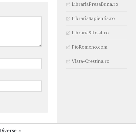
LibrariaPresaBuna.ro
LibrariaSapientia.ro
LibrariaSfIosif.ro
PioRomeno.com
Viata-Crestina.ro
Diverse