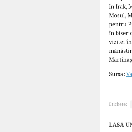
în Irak, 
Mosul, M
pentru P
în biser
vizitei 
mănăstir
Mărtinaș
Sursa:
Va
Etichete:
LASĂ U