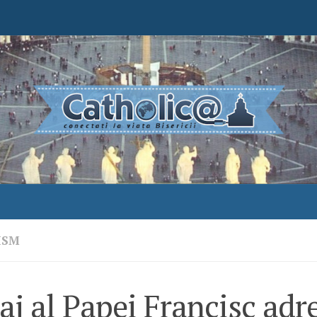
ISM
j al Papei Francisc adr