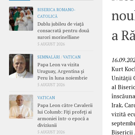
noul
BISERICA ROMANO-
CATOLICĂ
Dublu jubileu de viață
a Ră
consacrată pentru două
surori morinelliane
5 AUGUST 2026
SEMNALĂRI
/
VATICAN
16.09.202
Papa Leon va vizita
Kurt Koc
Uruguay, Argentina și
Unității 
Peru în luna noiembrie
5 AUGUST 2026
al Biseri
înscăunat
VATICAN
Irak. Ca
Papa Leon către Cavalerii
lui Columb: Fiți profeți ai
vizită e
armoniei într-o epocă a
septembr
diviziunii
Bisericii
5 AUGUST 2026