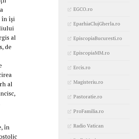
ții
EGCO.ro
ma
în își
EparhiaClujGherla.ro
diului
gis al
EpiscopiaBucuresti.ro
s, de
EpiscopiaMM.ro
e
Ercis.ro
cirea
Magisteriu.ro
rh al
ncisc,
Pastoratie.ro
n
ProFamilia.ro
Radio Vatican
, în
ostolic