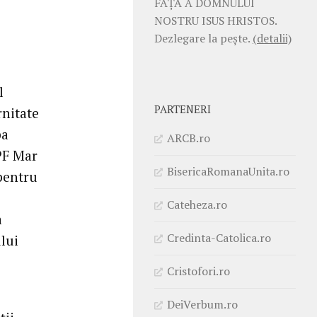
FAŢĂ A DOMNULUI
NOSTRU ISUS HRISTOS.
Dezlegare la pește.
(detalii)
l
PARTENERI
rnitate
pa
ARCB.ro
 PF Mar
BisericaRomanaUnita.ro
 pentru
Cateheza.ro
a
Credinta-Catolica.ro
ului
Cristofori.ro
DeiVerbum.ro