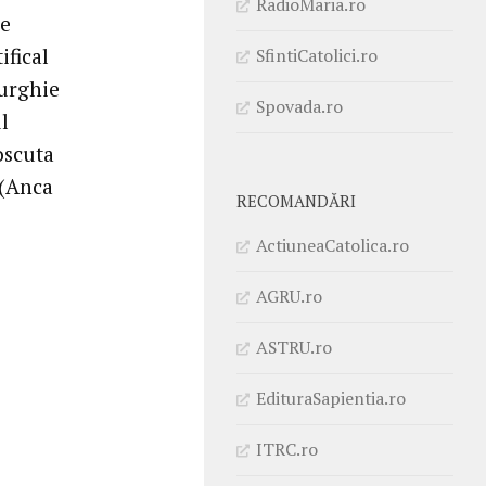
RadioMaria.ro
de
ifical
SfintiCatolici.ro
turghie
Spovada.ro
l
oscuta
 (Anca
RECOMANDĂRI
ActiuneaCatolica.ro
AGRU.ro
ASTRU.ro
EdituraSapientia.ro
ITRC.ro