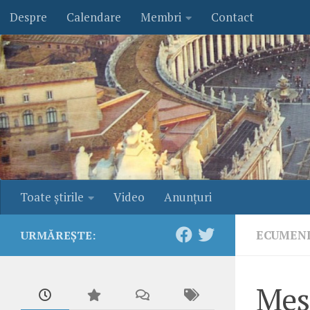
Despre
Calendare
Membri
Contact
Skip to content
Toate ştirile
Video
Anunţuri
ECUMEN
URMĂREȘTE:
Mesa