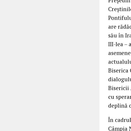
Președin
Creștinil
Pontifulu
are rădăc
său în I
III-lea –
asemenea
actualulu
Biserica 
dialogulu
Bisericii
cu speran
deplină 
În cadrul
Câmpia N