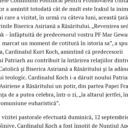
tele Consiliului Pontifical pentru Promovarea Unită
or a amintit totodată cât de mult este Irakul la ini
i care a vizitat, în urmă cu câteva luni, această țară 
inile Biserica Asiriană a Răsăritului. „Revenirea se
rak – înfăptuită de predecesorul vostru PF Mar Gewar
 a marcat un moment de cotitură în istoria sa”, a spu
, Cardinalul Kurt Koch, amintind că predecesorii
i Patriarh au contribuit la întărirea relațiilor dintr
Catolică și Biserica Asiriană a Răsăritului și la adân
i teologic. Cardinalul Koch i-a dăruit noului Patria
 Asiriene a Răsăritului un potir, din partea Papei Fra
ța de a putea celebra, într-o zi, „la altarul jertfei, î
comuniune euharistică”.
 vizitei pastorale efectuată duminică, 12 septembrie
inive, Cardinalul Koch a fost însoțit de Nunțiul Ap