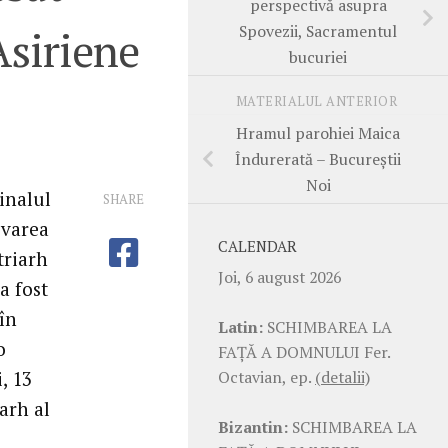
perspectivă asupra
Spovezii, Sacramentul
Asiriene
bucuriei
MATERIALUL ANTERIOR
Hramul parohiei Maica
Îndurerată – Bucureștii
Noi
inalul
SHARE
ovarea
CALENDAR
triarh
Joi, 6 august 2026
a fost
 în
Latin:
SCHIMBAREA LA
o
FAŢĂ A DOMNULUI Fer.
Octavian, ep.
(detalii)
, 13
arh al
Bizantin:
SCHIMBAREA LA