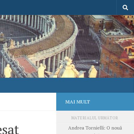
MAI MULT
MATERIALUL URMĂTOR
esat
Andrea Tornielli: O nouă