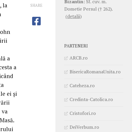
Bizantin:
Sf. cuv. m.
 la
SHARE
Dometie Persul († 262).
n
(detalii)
 John
irii
PARTENERI
ARCB.ro
lă a
cesta a
BisericaRomanaUnita.ro
ficând
ta
Cateheza.ro
le ei și
Credinta-Catolica.ro
ării
e va
Cristofori.ro
 Masă.
DeiVerbum.ro
orului