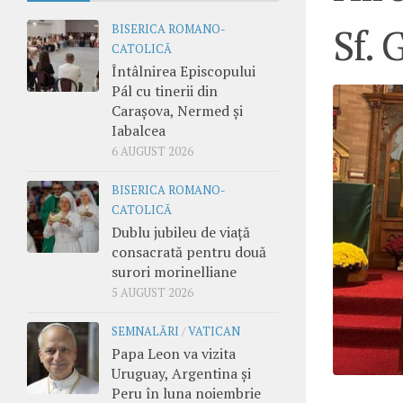
Sf.
BISERICA ROMANO-
CATOLICĂ
Întâlnirea Episcopului
Pál cu tinerii din
Carașova, Nermed și
Iabalcea
6 AUGUST 2026
BISERICA ROMANO-
CATOLICĂ
Dublu jubileu de viață
consacrată pentru două
surori morinelliane
5 AUGUST 2026
SEMNALĂRI
/
VATICAN
Papa Leon va vizita
Uruguay, Argentina și
Peru în luna noiembrie