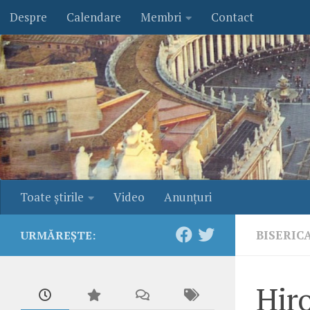
Despre
Calendare
Membri
Contact
Skip to content
Toate ştirile
Video
Anunţuri
BISERIC
URMĂREȘTE:
Hiro