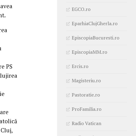
 avea
EGCO.ro
nt.
EparhiaClujGherla.ro
rea
EpiscopiaBucuresti.ro
u
EpiscopiaMM.ro
re PS
Ercis.ro
lujirea
Magisteriu.ro
ie
Pastoratie.ro
ProFamilia.ro
tare
atolică
Radio Vatican
Cluj,