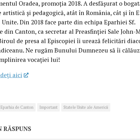
entul Oradea, promoția 2018. A desfășurat o bogat
e artistică și pedagogică, atât în România, cât și în 
e Unite. Din 2018 face parte din echipa Eparhiei Sf.
 din Canton, ca secretar al Preasfinției Sale John-
iroul de presa al Episcopiei îi urează felicitări dia
ădiceanu. Ne rugăm Bunului Dumnezeu să îi călăuz
împlinirea vocației lui!
deţi aici
Eparhia de Canton
Important
Statele Unite ale Americii
N RĂSPUNS