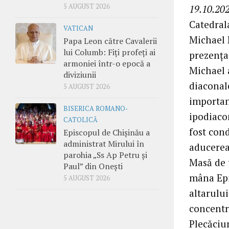
5 AUGUST 2026
19.10.202
Catedral
VATICAN
Michael 
Papa Leon către Cavalerii
lui Columb: Fiți profeți ai
prezența 
armoniei într-o epocă a
Michael a
diviziunii
diaconale
5 AUGUST 2026
importan
BISERICA ROMANO-
ipodiaco
CATOLICĂ
fost cond
Episcopul de Chișinău a
administrat Mirului în
aducerea 
parohia „Ss Ap Petru și
Masă de t
Paul” din Onești
mâna Epi
5 AUGUST 2026
altarului
concentr
Plecăciu