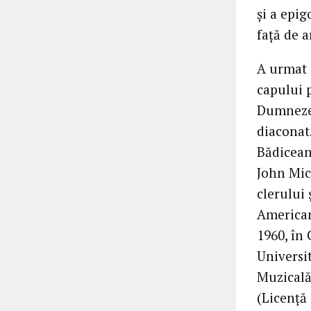
și a epi
față de a
A urmat 
capului p
Dumnezeu
diaconat.
Bădiceanu
John Mich
clerului 
American
1960, în 
Universit
Muzicală
(Licență 