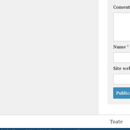
Coment
Nume
*
Site we
Toate