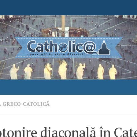
A GRECO-CATOLICĂ
tonire diaconală în Cat