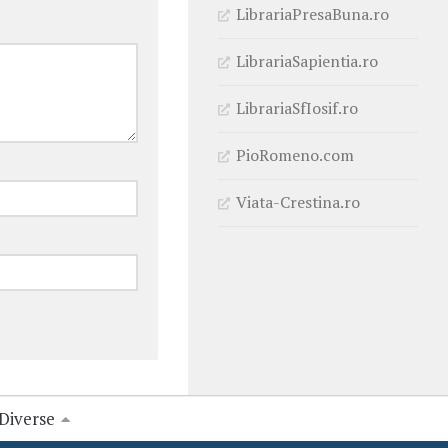
LibrariaPresaBuna.ro
LibrariaSapientia.ro
LibrariaSfIosif.ro
PioRomeno.com
Viata-Crestina.ro
Diverse