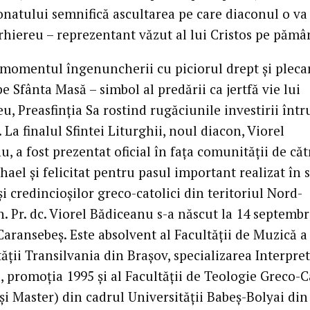
gonatului semnifică ascultarea pe care diaconul o va
rhiereu – reprezentant văzut al lui Cristos pe pămâ
momentul îngenuncherii cu piciorul drept și pleca
e Sfânta Masă – simbol al predării ca jertfă vie lui
, Preasfinția Sa rostind rugăciunile investirii într
 La finalul Sfintei Liturghii, noul diacon, Viorel
, a fost prezentat oficial în fața comunității de căt
ael și felicitat pentru pasul important realizat în s
și credincioșilor greco-catolici din teritoriul Nord-
. Pr. dc. Viorel Bădiceanu s-a născut la 14 septembr
Caransebeș. Este absolvent al Facultății de Muzică a
ății Transilvania din Brașov, specializarea Interpre
, promoția 1995 și al Facultății de Teologie Greco-C
și Master) din cadrul Universității Babeș-Bolyai din 