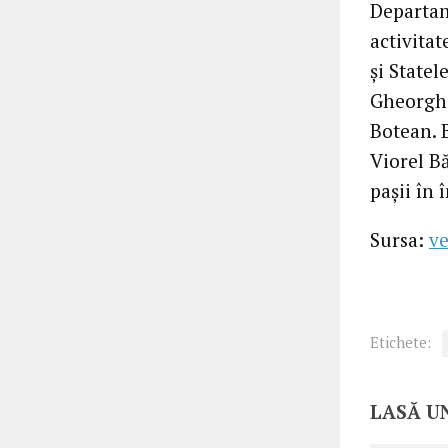
Departam
activitat
și Statel
Gheorghe
Botean. B
Viorel B
pașii în 
Sursa:
ve
Etichete:
LASĂ U