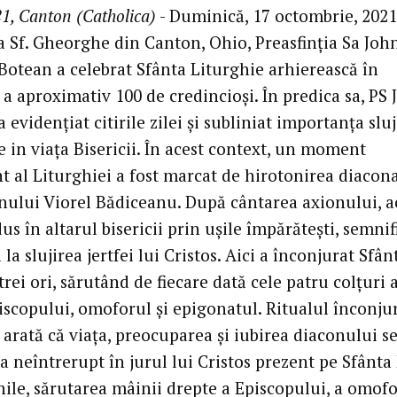
1, Canton (Catholica)
- Duminică, 17 octombrie, 2021,
a Sf. Gheorghe din Canton, Ohio, Preasfinția Sa Joh
Botean a celebrat Sfânta Liturghie arhierească în
a aproximativ 100 de credincioși. În predica sa, PS
 evidențiat citirile zilei și subliniat importanța sluj
 in viața Bisericii. În acest context, un moment
t al Liturghiei a fost marcat de hirotonirea diacona
nului Viorel Bădiceanu. După cântarea axionului, a
us în altarul bisericii prin ușile împărătești, semni
la slujirea jertfei lui Cristos. Aici a înconjurat Sfân
rei ori, sărutând de fiecare dată cele patru colțuri a
scopului, omoforul și epigonatul. Ritualul înconjur
 arată că viața, preocuparea și iubirea diaconului s
a neîntrerupt în jurul lui Cristos prezent pe Sfânta
nile, sărutarea mâinii drepte a Episcopului, a omof