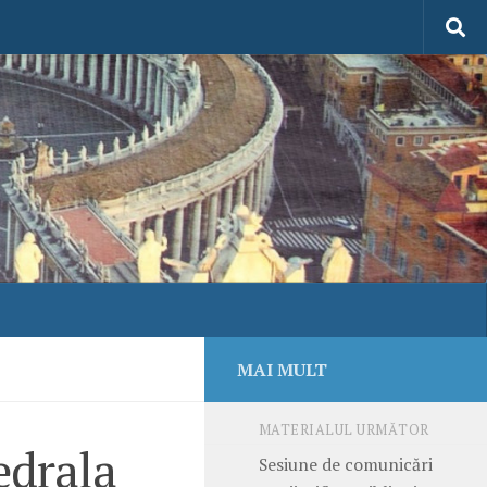
MAI MULT
MATERIALUL URMĂTOR
edrala
Sesiune de comunicări