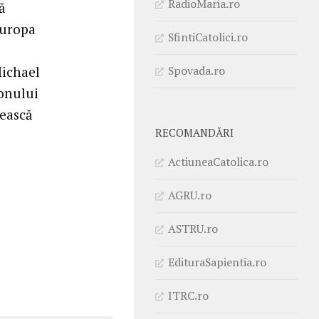
RadioMaria.ro
ă
Europa
SfintiCatolici.ro
Spovada.ro
Michael
conului
ească
RECOMANDĂRI
ActiuneaCatolica.ro
AGRU.ro
ASTRU.ro
EdituraSapientia.ro
ITRC.ro