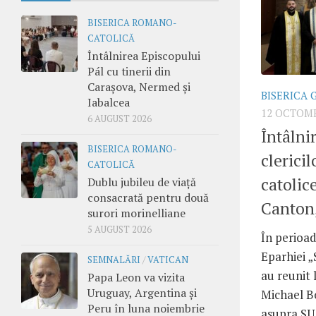
BISERICA ROMANO-
CATOLICĂ
Întâlnirea Episcopului
Pál cu tinerii din
Carașova, Nermed și
BISERICA 
Iabalcea
12 OCTOMB
6 AUGUST 2026
Întâlni
BISERICA ROMANO-
clerici
CATOLICĂ
catolic
Dublu jubileu de viață
consacrată pentru două
Canton
surori morinelliane
5 AUGUST 2026
În perioad
Eparhiei „
SEMNALĂRI
/
VATICAN
au reunit 
Papa Leon va vizita
Uruguay, Argentina și
Michael Bo
Peru în luna noiembrie
asupra SU