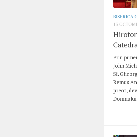
BISERICA 
13 OCTOMB
Hiroton
Catedra
Prin puner
John Micha
Sf. Gheor
Remus Ang
preot, dev
Domnului. 