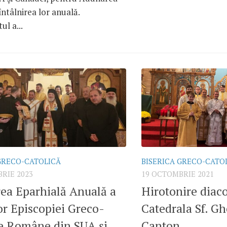
 întâlnirea lor anuală.
l a...
GRECO-CATOLICĂ
BISERICA GRECO-CATO
RIE 2023
19 OCTOMBRIE 2021
rea Eparhială Anuală a
Hirotonire diac
lor Episcopiei Greco-
Catedrala Sf. G
ce Române din SUA și
Canton