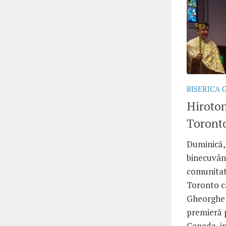
BISERICA 
Hiroton
Toront
Duminică, 2
binecuvân
comunitat
Toronto câ
Gheorghe 
premieră 
Canada, ip