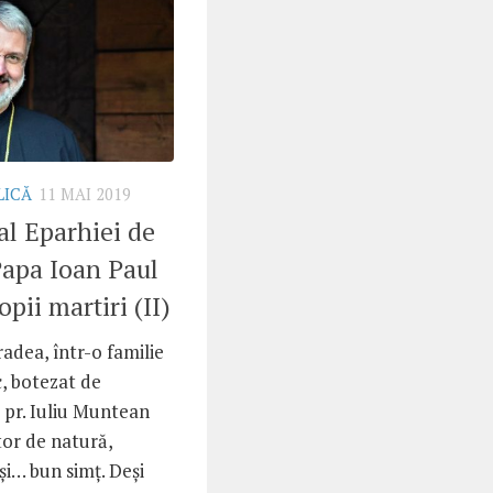
LICĂ
11 MAI 2019
al Eparhiei de
apa Ioan Paul
opii martiri (II)
radea, într-o familie
, botezat de
, pr. Iuliu Muntean
tor de natură,
și… bun simț. Deși