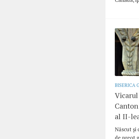
BISERICA 
Vicarul
Canton
al II-le
Născut și 
de preot g