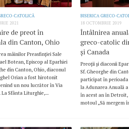
GRECO-CATOLICĂ
BISERICA GRECO-CATO
RIE 2021
18 OCTOMBRIE 2019
ire de preot în
Întâlnirea anual
la din Canton, Ohio
greco-catolic di
și Canada
ea mâinilor Preasfinției Sale
el Botean, Episcop al Eparhiei
Preoții și diaconii Epa
ghe din Canton, Ohio, diaconul
Sf. Gheorghe din Cant
hel Orian a fost hirotonit
participat în perioad
enind un nou lucrător în Via
la Adunarea Anuală a 
La Sfânta Liturghie,...
în acest an în Detroit
motoul „Să mergem îm