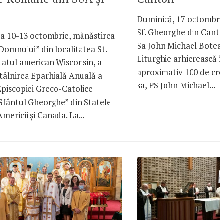
Duminică, 17 octombri
Sf. Gheorghe din Canto
da 10-13 octombrie, mănăstirea
Sa John Michael Botea
Domnului” din localitatea St.
Liturghie arhierească 
tatul american Wisconsin, a
aproximativ 100 de cre
tâlnirea Eparhială Anuală a
sa, PS John Michael...
 Episcopiei Greco-Catolice
fântul Gheorghe” din Statele
Americii și Canada. La...