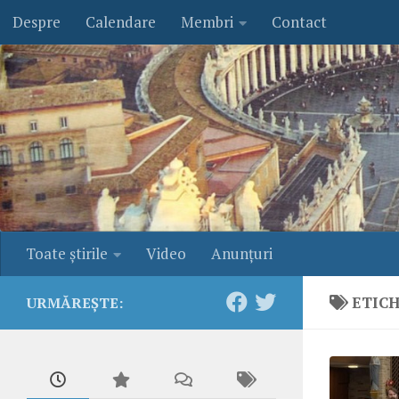
Despre
Calendare
Membri
Contact
Skip to content
Toate ştirile
Video
Anunţuri
ETIC
URMĂREȘTE: