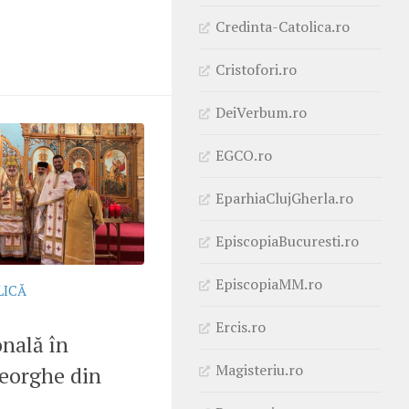
Credinta-Catolica.ro
Cristofori.ro
DeiVerbum.ro
EGCO.ro
EparhiaClujGherla.ro
EpiscopiaBucuresti.ro
EpiscopiaMM.ro
LICĂ
Ercis.ro
onală în
Magisteriu.ro
heorghe din