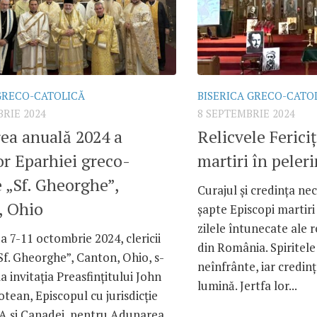
GRECO-CATOLICĂ
BISERICA GRECO-CATO
RIE 2024
8 SEPTEMBRIE 2024
rea anuală 2024 a
Relicvele Ferici
lor Eparhiei greco-
martiri în peler
e „Sf. Gheorghe”,
Curajul și credința nec
, Ohio
șapte Episcopi martir
zilele întunecate ale 
a 7-11 octombrie 2024, clericii
din România. Spiritele
Sf. Gheorghe”, Canton, Ohio, s-
neînfrânte, iar credinț
la invitația Preasfințitului John
lumină. Jertfa lor...
tean, Episcopul cu jurisdicție
A și Canadei, pentru Adunarea