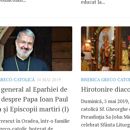
educat la...
GRECO-CATOLICĂ
10 MAI 2019
BISERICA GRECO-CATO
 general al Eparhiei de
Hirotonire diac
 despre Papa Ioan Paul
Duminică, 5 mai 2019,
a și Episcopii martiri (I)
catolică Sf. Gheorghe
Preasfinția Sa John M
crescut în Oradea, într-o familie
celebrat Sfânta Liturg
reco-catolic, botezat de