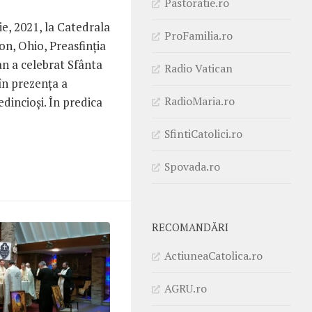
Pastoratie.ro
e, 2021, la Catedrala
ProFamilia.ro
n, Ohio, Preasfinția
n a celebrat Sfânta
Radio Vatican
în prezența a
RadioMaria.ro
dincioși. În predica
SfintiCatolici.ro
Spovada.ro
RECOMANDĂRI
ActiuneaCatolica.ro
AGRU.ro