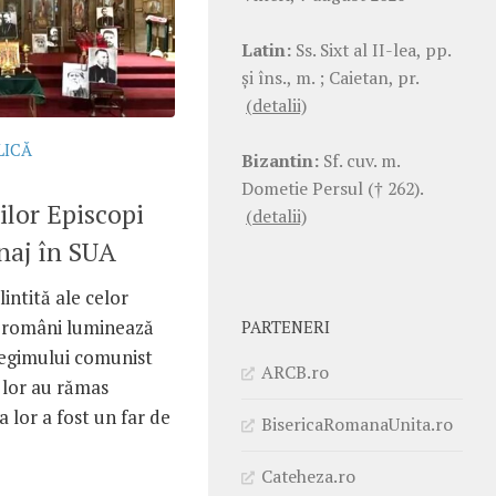
Latin:
Ss. Sixt al II-lea, pp.
şi îns., m. ; Caietan, pr.
(detalii)
LICĂ
Bizantin:
Sf. cuv. m.
Dometie Persul († 262).
ților Episcopi
(detalii)
inaj în SUA
lintită ale celor
i români luminează
PARTENERI
regimului comunist
ARCB.ro
 lor au rămas
a lor a fost un far de
BisericaRomanaUnita.ro
Cateheza.ro