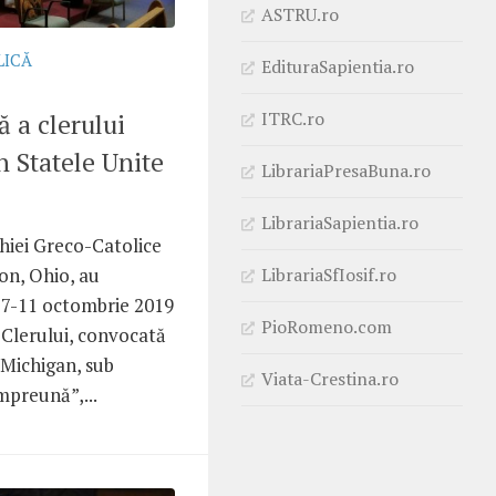
ASTRU.ro
LICĂ
EdituraSapientia.ro
ITRC.ro
ă a clerului
n Statele Unite
LibrariaPresaBuna.ro
LibrariaSapientia.ro
rhiei Greco-Catolice
LibrariaSfIosif.ro
on, Ohio, au
a 7-11 octombrie 2019
PioRomeno.com
Clerului, convocată
, Michigan, sub
Viata-Crestina.ro
preună”,...