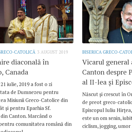
GRECO-CATOLICĂ
3 AUGUST 2019
BISERICA GRECO-CATO
ire diaconală în
Vicarul general 
o, Canada
Canton despre P
al II-lea și Episc
1 iulie, 2019 a fost o zi
tata de Dumnezeu pentru
Născut și crescut în O
ea Misiunii Greco-Catolice din
de preot greco-catolic
t și pentru Eparhia Sf.
Episcopul Iuliu Hirțea
din Canton. Marcând o
este un om senin, iubi
pentru comunitatea română din
ciclism, jogging, umor 
odiaconul...