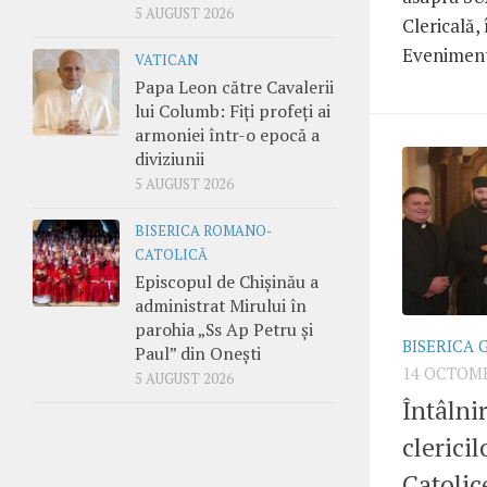
5 AUGUST 2026
Clericală,
Evenimentu
VATICAN
Papa Leon către Cavalerii
lui Columb: Fiți profeți ai
armoniei într-o epocă a
diviziunii
5 AUGUST 2026
BISERICA ROMANO-
CATOLICĂ
Episcopul de Chișinău a
administrat Mirului în
parohia „Ss Ap Petru și
BISERICA 
Paul” din Onești
14 OCTOMB
5 AUGUST 2026
Întâlni
clerici
Catoli