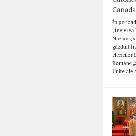
Canada
În perioa
„Învierea 
Nazians, s
găzduit În
clericilor
Române „S
Unite ale 