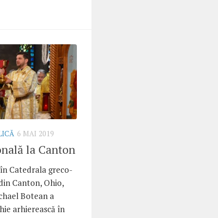
LICĂ
6 MAI 2019
onală la Canton
 în Catedrala greco-
 din Canton, Ohio,
ichael Botean a
hie arhierească în