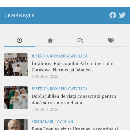
URMĂREȘTE:
BISERICA ROMANO-CATOLICĂ
Întâlnirea Episcopului Pál cu tinerii din
Carașova, Nermed și Iabalcea
6 AUGUST 2026
BISERICA ROMANO-CATOLICĂ
Dublu jubileu de viață consacrată pentru
două surori morinelliane
5 AUGUST 2026
SEMNALĂRI
/
VATICAN
Papa Leon va vizita Uruguay, Argentina și