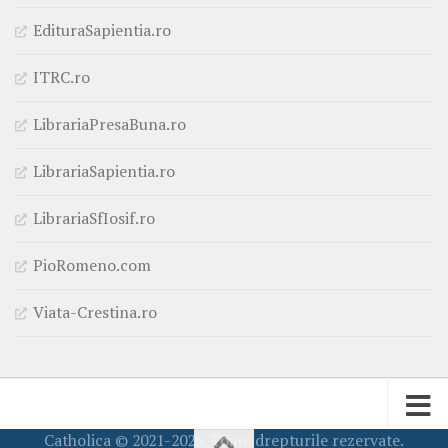
EdituraSapientia.ro
ITRC.ro
LibrariaPresaBuna.ro
LibrariaSapientia.ro
LibrariaSfIosif.ro
PioRomeno.com
Viata-Crestina.ro
Catholica © 2021-2026. Toate drepturile rezervate.