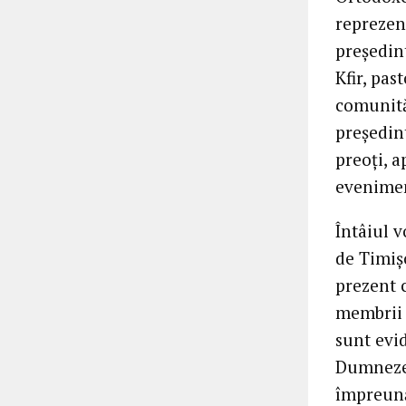
reprezen
președin
Kfir, pas
comunită
președin
preoți, a
evenime
Întâiul v
de Timiș
prezent 
membrii d
sunt evi
Dumnezeu
împreună