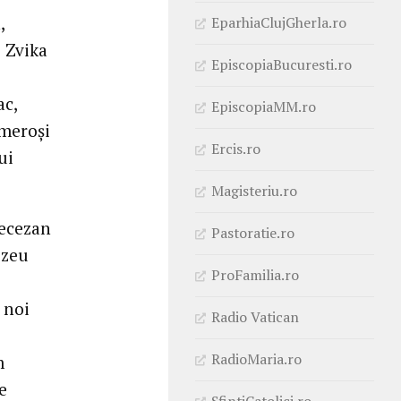
,
EparhiaClujGherla.ro
 Zvika
EpiscopiaBucuresti.ro
ac,
EpiscopiaMM.ro
umeroși
Ercis.ro
ui
Magisteriu.ro
iecezan
Pastoratie.ro
ezeu
ProFamilia.ro
 noi
Radio Vatican
RadioMaria.ro
m
e
SfintiCatolici.ro