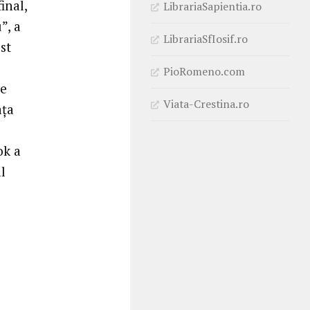
inal,
LibrariaSapientia.ro
”, a
LibrariaSfIosif.ro
st
PioRomeno.com
de
Viata-Crestina.ro
ața
ok a
l