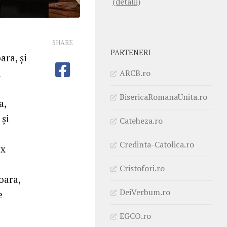
(detalii)
SHARE
PARTENERI
ara, și
i
ARCB.ro
BisericaRomanaUnita.ro
a,
 și
Cateheza.ro
Credinta-Catolica.ro
ox
Cristofori.ro
oara,
DeiVerbum.ro
e
EGCO.ro