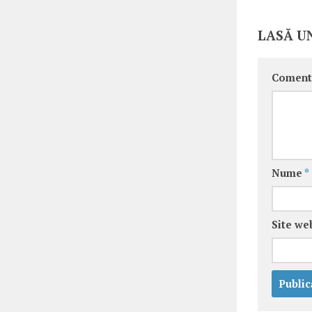
LASĂ U
Coment
Nume
*
Site we