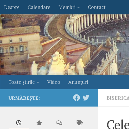
Despre
Calendare
Membri
Contact
Skip to content
Toate ştirile
Video
Anunţuri
BISERIC
URMĂREȘTE:
Cele