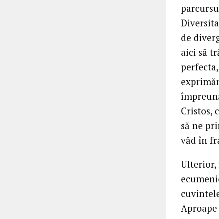
parcursul
Diversita
de diver
aici să t
perfecta
exprimăm
împreună
Cristos, 
să ne pr
văd în fr
Ulterior,
ecumenic
cuvintele
Aproape f