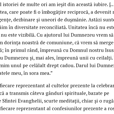
 istoriei de multe ori am ieșit din această iubire. […
tea, care poate fi o îmbogățire reciprocă, a devenit
gențe, dezbinare și uneori de dușmănie. Astăzi sun
răim în diversitate reconciliată. Unitatea încă nu est
, nu este vizibilă. Cu ajutorul lui Dumnezeu vrem să
 dorința noastră de comuniune, că vrem să merge
; în primul rând, împreună cu Domnul nostru Isus
cu Dumnezeu și, mai ales, împreună unii cu ceilalți
imim unul pe celălalt drept cadou. Darul lui Dumne
atele meu, în sora mea.”
 fiecare reprezentant al cultelor prezente la celebra
ă a transmis câteva gânduri spirituale, bazate pe
 Sfintei Evanghelii, scurte meditații, chiar și o rug
iecare reprezentant al confesiunilor prezente a rost