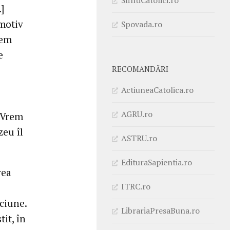
]
 motiv
Spovada.ro
tem
e
RECOMANDĂRI
ActiuneaCatolica.ro
AGRU.ro
. Vrem
zeu îl
ASTRU.ro
EdituraSapientia.ro
rea
ITRC.ro
ăciune.
LibrariaPresaBuna.ro
it, în