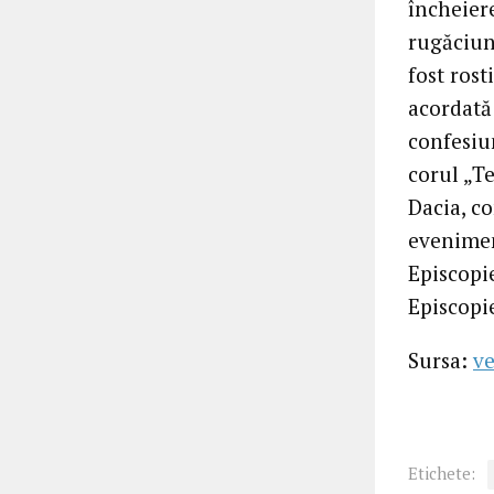
încheiere
rugăciun
fost rost
acordată 
confesiu
corul „Te
Dacia, c
evenimen
Episcopi
Episcopi
Sursa:
ve
Etichete: