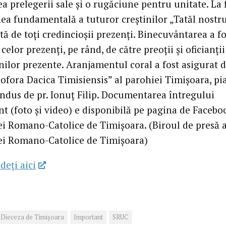
a prelegerii sale și o rugăciune pentru unitate. La f
ea fundamentală a tuturor creștinilor „Tatăl nostru
ită de toți credincioșii prezenți. Binecuvântarea a fo
celor prezenți, pe rând, de către preoții și oficianții
nilor prezente. Aranjamentul coral a fost asigurat 
ofora Dacica Timisiensis” al parohiei Timișoara, pi
ondus de pr. Ionuț Filip. Documentarea întregului
t (foto și video) e disponibilă pe pagina de Facebo
ei Romano-Catolice de Timișoara. (Biroul de presă a
ei Romano-Catolice de Timișoara)
deţi aici
Dieceza de Timișoara
Important
SRUC