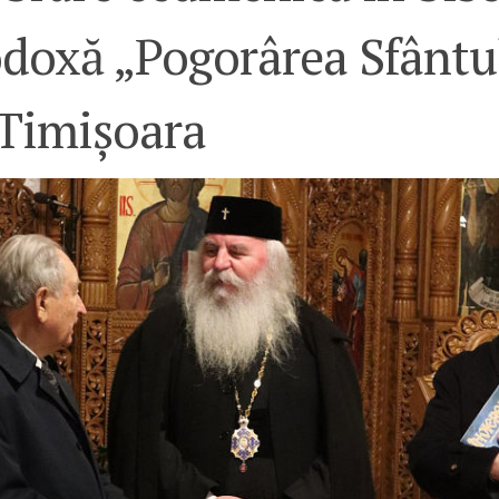
odoxă „Pogorârea Sfântu
 Timișoara