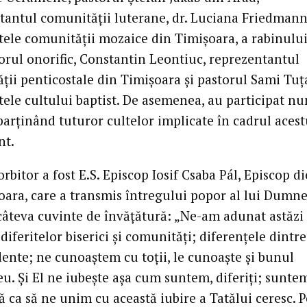
tantul comunității luterane, dr. Luciana Friedmann
tele comunității mozaice din Timișoara, a rabinului
torul onorific, Constantin Leontiuc, reprezentantul
ții penticostale din Timișoara și pastorul Sami Tuț
tele cultului baptist. De asemenea, au participat n
parținând tuturor cultelor implicate în cadrul acest
nt.
orbitor a fost E.S. Episcop Iosif Csaba Pál, Episcop d
oara, care a transmis întregului popor al lui Dumn
câteva cuvinte de învățătură: „Ne-am adunat astăzi
iferitelor biserici și comunități; diferențele dintre
dente; ne cunoaștem cu toții, le cunoaște și bunul
. Și El ne iubește așa cum suntem, diferiți; sunte
 ca să ne unim cu această iubire a Tatălui ceresc. P