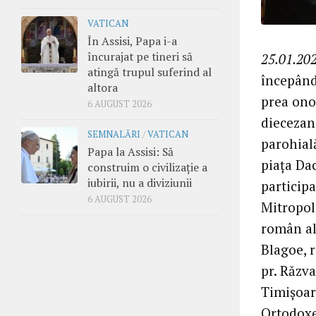
VATICAN
În Assisi, Papa i-a
încurajat pe tineri să
25.01.202
atingă trupul suferind al
începând 
altora
prea onor
6 AUGUST 2026
diecezane
SEMNALĂRI
/
VATICAN
parohial
Papa la Assisi: Să
piața Dac
construim o civilizație a
iubirii, nu a diviziunii
participa
6 AUGUST 2026
Mitropol
român al 
Blagoe, 
pr. Răzv
Timișoar
Ortodoxe