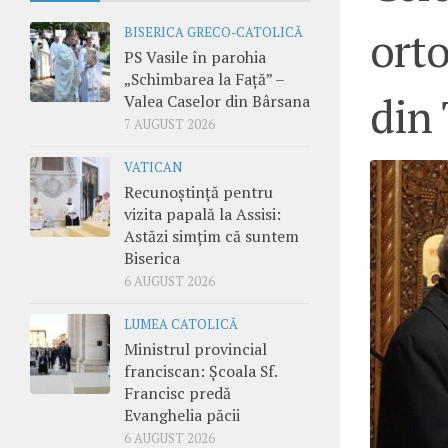
ort
BISERICA GRECO-CATOLICĂ
PS Vasile în parohia
„Schimbarea la Față” –
din
Valea Caselor din Bârsana
7 AUGUST 2026
VATICAN
Recunoștință pentru
vizita papală la Assisi:
Astăzi simțim că suntem
Biserica
6 AUGUST 2026
LUMEA CATOLICĂ
Ministrul provincial
franciscan: Școala Sf.
Francisc predă
Evanghelia păcii
6 AUGUST 2026