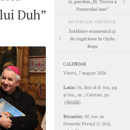
zi, parohia „Sf. Tereza a
Pruncului Isus”
lui Duh”
MATERIALUL ANTERIOR
Întâlnire ecumenică și
de rugăciune la Oțelu
Roșu
CALENDAR
Vineri, 7 august 2026
Latin:
Ss. Sixt al II-lea, pp.
şi îns., m. ; Caietan, pr.
(detalii)
Bizantin:
Sf. cuv. m.
Dometie Persul († 262).