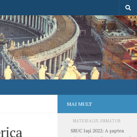
MAI MULT
MATERIALUL URMĂTOR
rica
SRUC Iași 2022: A șaptea