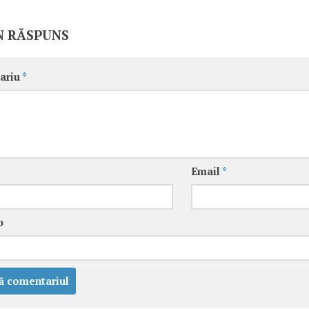
N RĂSPUNS
ariu
*
Email
*
b