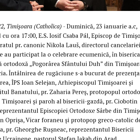
2, Timișoara (Catholica)
- Duminică, 23 ianuarie a.c,
cu ora 17:00, E.S. Iosif Csaba Pál, Episcop de Timișo
atul pr. canonic Nikola Lauš, directorul cancelarie
 au participat la o celebrare ecumenică, în biserica
ă ortodoxă „Pogorârea Sfântului Duh” din Timișoar
ia. Întâlnirea de rugăciune s-a bucurat de prezența
rea, ÎPS Ioan Selejan, Arhiepiscopul Timișoarei și
itul Banatului, pr. Zaharia Pereș, protopopul ortod
Timișoarei și paroh al bisericii-gazdă, pr. Ciobotin
reprezentantul Episcopiei Ortodoxe Sârbe din Timiș
an Oprișa, Vicar foraneu și protopop greco-catolic d
a, pr. Gheorghe Rușneac, reprezentantul Bisericii
 Ucrainene, pastorul Ștefan Jakab din Arad,