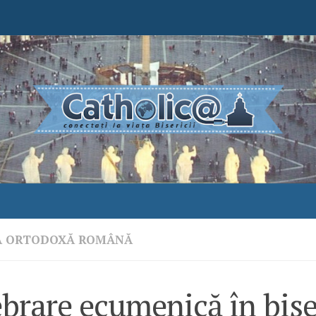
A ORTODOXĂ ROMÂNĂ
brare ecumenică în bise