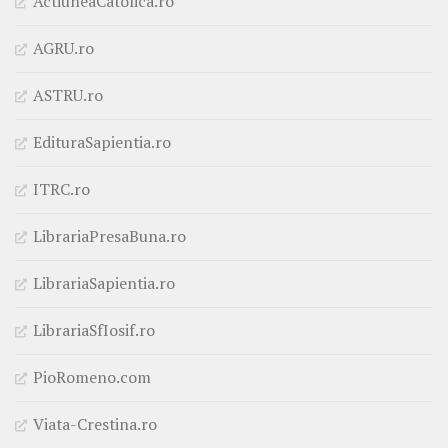
ActiuneaCatolica.ro
AGRU.ro
ASTRU.ro
EdituraSapientia.ro
ITRC.ro
LibrariaPresaBuna.ro
LibrariaSapientia.ro
LibrariaSfIosif.ro
PioRomeno.com
Viata-Crestina.ro