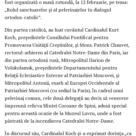
fost organizată o masă rotundă, la 12 februarie, pe tema:
„Rolul sanctuarelor și al pelerinajelor în dialogul
ortodox-catolic”.
Din partea catolică, au luat cuvântul Cardinalul Kurt
Koch, președintele Consiliului Pontifical pentru
Promovarea Unității Creștinilor, și Mons. Patrick Chauvet,
rectorul-arhiereu al Catedralei Notre-Dame din Paris, iar
din partea ortodoxă rusă, Mitropolitul Ilarion de
Volokolamsk, președintele Departamentului pentru
Relații Ecleziastice Externe al Patriarhiei Moscovei, și
Mitropolitul Antonii, exarh al Europei Occidentale al
Patriarhiei Moscovei (cu sediul la Paris). În cadrul unui
pelerinaj comun, cele două delegații au decis să venereze
împreună relicva Sfintei Coroane de Spini, adusă special
pentru această ocazie de la Muzeul Luvru, unde a fost
păstrată de la incendierea Catedralei Notre-Dame.
În discursul său, Cardinalul Koch și-a exprimat dorința „ca