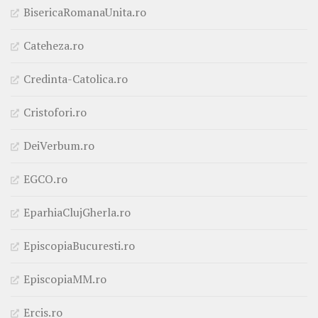
BisericaRomanaUnita.ro
Cateheza.ro
Credinta-Catolica.ro
Cristofori.ro
DeiVerbum.ro
EGCO.ro
EparhiaClujGherla.ro
EpiscopiaBucuresti.ro
EpiscopiaMM.ro
Ercis.ro