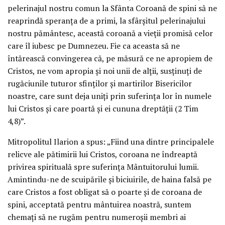
pelerinajul nostru comun la Sfânta Coroană de spini să ne
reaprindă speranța de a primi, la sfârșitul pelerinajului
nostru pământesc, această coroană a vieții promisă celor
care îl iubesc pe Dumnezeu. Fie ca aceasta să ne
întărească convingerea că, pe măsură ce ne apropiem de
Cristos, ne vom apropia și noi unii de alții, susținuți de
rugăciunile tuturor sfinților și martirilor Bisericilor
noastre, care sunt deja uniți prin suferința lor în numele
lui Cristos și care poartă și ei cununa dreptății (2 Tim
4,8)”.
Mitropolitul Ilarion a spus: „Fiind una dintre principalele
relicve ale pătimirii lui Cristos, coroana ne îndreaptă
privirea spirituală spre suferința Mântuitorului lumii.
Amintindu-ne de scuipările și biciuirile, de haina falsă pe
care Cristos a fost obligat să o poarte și de coroana de
spini, acceptată pentru mântuirea noastră, suntem
chemați să ne rugăm pentru numeroșii membri ai