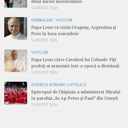
două surori morinelliane
5 AUGUST 2026
SEMNALĂRI
/
VATICAN
Papa Leon va vizita Uruguay, Argentina și
Peru în luna noiembrie
5 AUGUST 2026
VATICAN
Papa Leon către Cavalerii lui Columb: Fiți
profeți ai armoniei într-o epocă a diviziunii
5 AUGUST 2026
BISERICA ROMANO-CATOLICĂ
Episcopul de Chișinău a administrat Mirului
în parohia „Ss Ap Petru și Paul” din Onești
5 AUGUST 2026