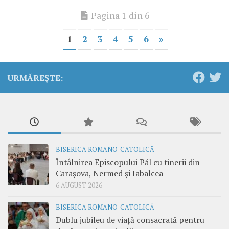
Pagina 1 din 6
1
2
3
4
5
6
»
URMĂREȘTE:
BISERICA ROMANO-CATOLICĂ
Întâlnirea Episcopului Pál cu tinerii din
Carașova, Nermed și Iabalcea
6 AUGUST 2026
BISERICA ROMANO-CATOLICĂ
Dublu jubileu de viață consacrată pentru