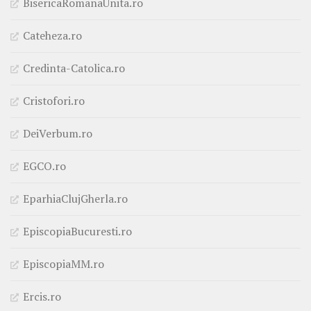
BisericaRomanaUnita.ro
Cateheza.ro
Credinta-Catolica.ro
Cristofori.ro
DeiVerbum.ro
EGCO.ro
EparhiaClujGherla.ro
EpiscopiaBucuresti.ro
EpiscopiaMM.ro
Ercis.ro