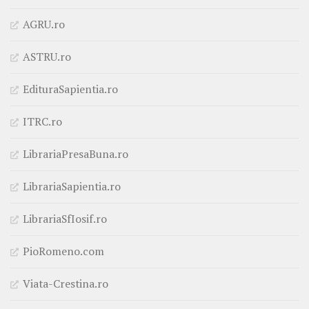
AGRU.ro
ASTRU.ro
EdituraSapientia.ro
ITRC.ro
LibrariaPresaBuna.ro
LibrariaSapientia.ro
LibrariaSfIosif.ro
PioRomeno.com
Viata-Crestina.ro