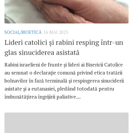
SOCIAL/BIOETICĂ
16 MAI 2023
Lideri catolici și rabini resping într-un
glas sinuciderea asistată
Rabini israelieni de frunte și lideri ai Bisericii Catolice
au semnat o declarație comună privind etica tratării
bolnavilor în fază terminală și respingerea sinuciderii
asistate și a eutanasiei, pledând totodată pentru
îmbunătățirea îngrijirii paliative....