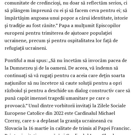
comunitate de credincioși, nu doar să reflectăm serios, ci
să plângem împreună cu ei și să facem ceva pentru ei; să
împărtășim angoasa unui popor a cărui identitate, istorie
și tradiție au fost rănite.” Papa a mulțumit Episcopilor
europeni pentru trimiterea de ajutoare populației
ucrainene, precum și pentru ospitalitatea lor față de
refugiații ucraineni.
Pontiful a mai spus: „Să nu încetăm să invocăm pacea de
la Dumnezeu și de la oameni. De aceea, vă îndemn să
continuați să vă rugați pentru ca aceia care dețin soarta
națiunilor să nu înceteze să caute soluții pentru a opri
războiul și pentru a deschide un dialog constructiv care să
pună capăt imensei tragedii umanitare pe care o
provoacă.” Unul dintre vorbitorii invitați la Zilele Sociale
Europene Catolice din 2022 este Cardinalul Michael
Czerny, care s-a deplasat la granița ucraineană cu
Slovacia la 16 martie în calitate de trimis al Papei Francisc.