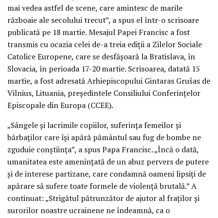
mai vedea astfel de scene, care amintesc de marile
războaie ale secolului trecut”, a spus el într-o scrisoare
publicată pe 18 martie. Mesajul Papei Francisc a fost
transmis cu ocazia celei de-a treia ediții a Zilelor Sociale
Catolice Europene, care se desfășoară la Bratislava, în
Slovacia, în perioada 17-20 martie. Scrisoarea, datată 15
martie, a fost adresată Arhiepiscopului Gintaras Grušas de
Vilnius, Lituania, președintele Consiliului Conferințelor
Episcopale din Europa (CCEE).
„Sângele și lacrimile copiilor, suferința femeilor și
bărbaților care își apără pământul sau fug de bombe ne
zguduie conștiința”, a spus Papa Francisc. „Încă o dată,
umanitatea este amenințată de un abuz pervers de putere
și de interese partizane, care condamnă oameni lipsiți de
apărare să sufere toate formele de violență brutală.” A
continuat: „Strigătul pătrunzător de ajutor al fraților și
surorilor noastre ucrainene ne îndeamnă, ca o