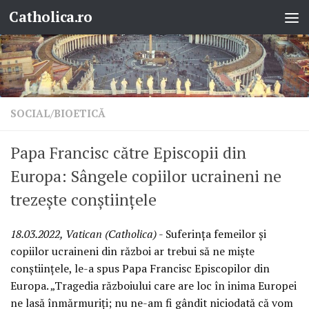
Catholica.ro
Skip to content
SOCIAL/BIOETICĂ
Papa Francisc către Episcopii din
Europa: Sângele copiilor ucraineni ne
trezește conștiințele
18.03.2022, Vatican (Catholica)
- Suferința femeilor și
copiilor ucraineni din război ar trebui să ne miște
conștiințele, le-a spus Papa Francisc Episcopilor din
Europa. „Tragedia războiului care are loc în inima Europei
ne lasă înmărmuriți; nu ne-am fi gândit niciodată că vom