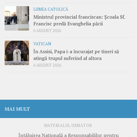
LUMEA CATOLICĂ
Ministrul provincial franciscan: Școala Sf.
Francisc predă Evanghelia păcii
6 AUGUST 2026
VATICAN
În Assisi, Papa i-a încurajat pe tineri să
atingă trupul suferind al altora
6 AUGUST 2026
MAI MULT
MATERIALUL URMĂTOR
Întâlnirea Națională a Responsabililor pentru