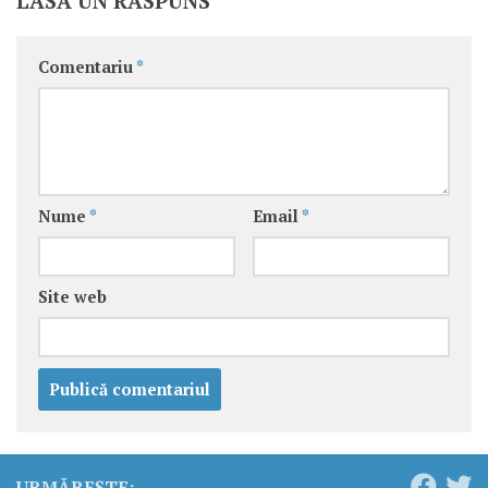
LASĂ UN RĂSPUNS
Comentariu
*
Nume
*
Email
*
Site web
URMĂREȘTE: