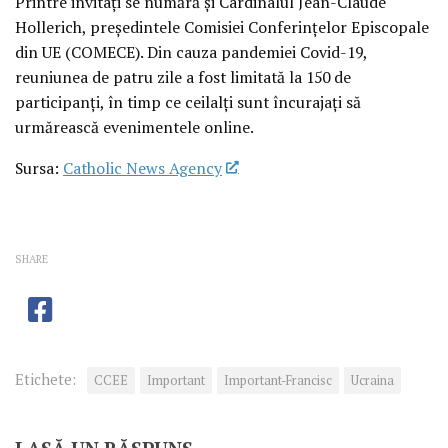
Printre invitați se numără și Cardinalul Jean-Claude
Hollerich, președintele Comisiei Conferințelor Episcopale
din UE (COMECE). Din cauza pandemiei Covid-19,
reuniunea de patru zile a fost limitată la 150 de
participanți, în timp ce ceilalți sunt încurajați să
urmărească evenimentele online.
Sursa:
Catholic News Agency
SHARE
Etichete:
CCEE
Important
Important-Francisc
Ucraina