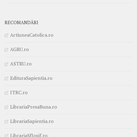
RECOMANDĂRI
ActiuneaCatolica.ro
AGRU.ro
ASTRU.ro
EdituraSapientia.ro
ITRC.ro
LibrariaPresaBuna.ro
LibrariaSapientia.ro
LibrariaSfIosif.ro