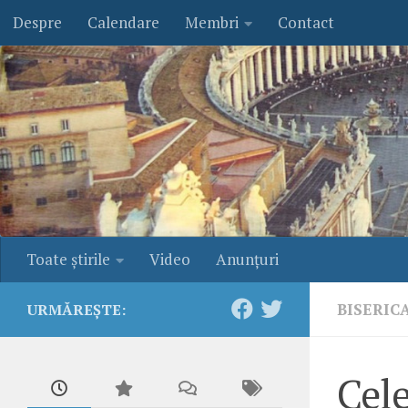
Despre
Calendare
Membri
Contact
Skip to content
Toate ştirile
Video
Anunţuri
BISERIC
URMĂREȘTE:
Cele