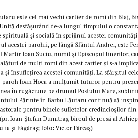
taru este cel mai vechi cartier de romi din Blaj, Bi
nită desfășurând de-a lungul timpului o constant
e spirituală și socială în sprijinul acestei comunități
ul acestei parohii, pe lângă Sfântul Andrei, este Fer
 Martir Ioan Suciu, numit și Episcopul tinerilor, ca
 alături de mulți romi din acest cartier și s-a implic
ea și însuflețirea acestei comunități. La sfârșitul cele
e paroh Ioan Hoca a mulțumit tuturor pentru prezen
ea în rugăciune pe drumul Postului Mare, sublini
fântului Părinte în Barbu Lăutaru continuă să inspir
astorale pentru binele sufletelor credincioșilor din
(pr. Ioan-Ștefan Dumitraș, biroul de presă al Arhiep
ulia și Făgăraș; foto: Victor Fărcaș)