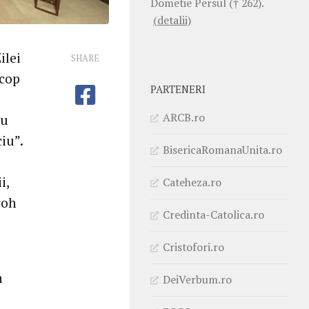
Dometie Persul († 262).
(detalii)
ilei
SHARE
scop
PARTENERI
ARCB.ro
cu
iu”.
BisericaRomanaUnita.ro
i,
Cateheza.ro
roh
Credinta-Catolica.ro
Cristofori.ro
n
DeiVerbum.ro