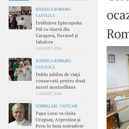
ocaz
BISERICA ROMANO-
CATOLICĂ
Întâlnirea Episcopului
Rom
Pál cu tinerii din
Carașova, Nermed și
Iabalcea
6 AUGUST 2026
BISERICA ROMANO-
CATOLICĂ
Dublu jubileu de viață
consacrată pentru două
surori morinelliane
5 AUGUST 2026
SEMNALĂRI
/
VATICAN
Papa Leon va vizita
Uruguay, Argentina și
Peru în luna noiembrie