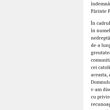
îndemnân
Părinte P
În cadrul
în numel
nedreptă
de-a lung
greutatea
comunităț
cei catol
aceasta, 
Domnului
v-am disc
cu privir
recunoaș