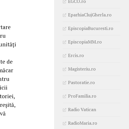
EGCO.ro
EparhiaClujGherla.ro
rtare
EpiscopiaBucuresti.ro
tru
EpiscopiaMM.ro
unități
Ercis.ro
ite de
Magisteriu.ro
 măcar
ntru
Pastoratie.ro
icii
oriei,
ProFamilia.ro
reșită,
Radio Vatican
 vă
RadioMaria.ro