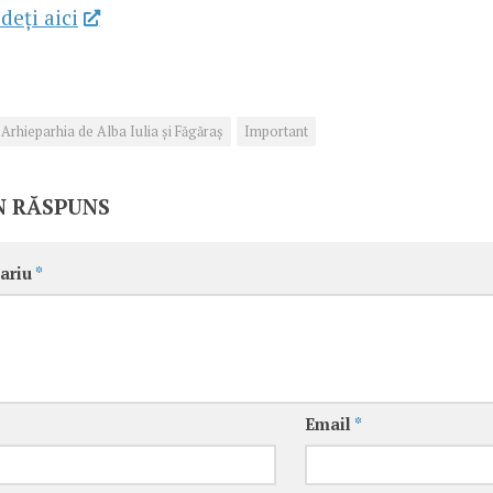
deţi aici
Arhieparhia de Alba Iulia și Făgăraș
Important
N RĂSPUNS
ariu
*
Email
*