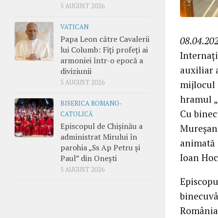
5 AUGUST 2026
VATICAN
Papa Leon către Cavalerii
08.04.202
lui Columb: Fiți profeți ai
Internați
armoniei într-o epocă a
auxiliar 
diviziunii
mijlocul 
5 AUGUST 2026
hramul „
BISERICA ROMANO-
Cu binec
CATOLICĂ
Episcopul de Chișinău a
Mureșan,
administrat Mirului în
animată d
parohia „Ss Ap Petru și
Ioan Hoc
Paul” din Onești
5 AUGUST 2026
Episcopul
binecuvâ
România ș