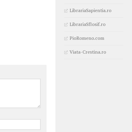
LibrariaSapientia.ro
LibrariaSfIosif.ro
PioRomeno.com
Viata-Crestina.ro