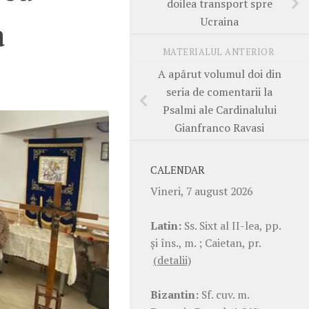
doilea transport spre
Ucraina
a
MATERIALUL ANTERIOR
A apărut volumul doi din
seria de comentarii la
Psalmi ale Cardinalului
Gianfranco Ravasi
CALENDAR
Vineri, 7 august 2026
Latin:
Ss. Sixt al II-lea, pp.
şi îns., m. ; Caietan, pr.
(detalii)
Bizantin:
Sf. cuv. m.