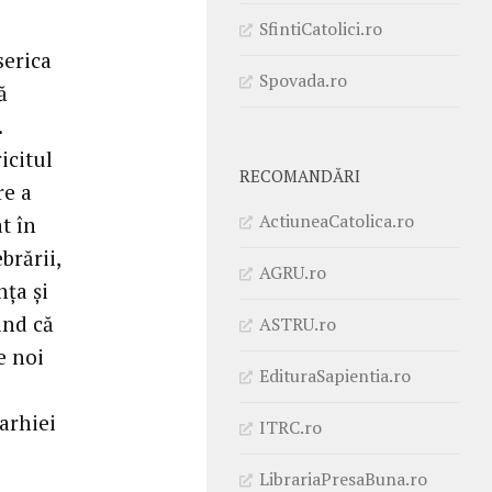
SfintiCatolici.ro
serica
Spovada.ro
ă
.
icitul
RECOMANDĂRI
re a
ActiuneaCatolica.ro
at în
brării,
AGRU.ro
ța și
ind că
ASTRU.ro
e noi
EdituraSapientia.ro
arhiei
ITRC.ro
LibrariaPresaBuna.ro