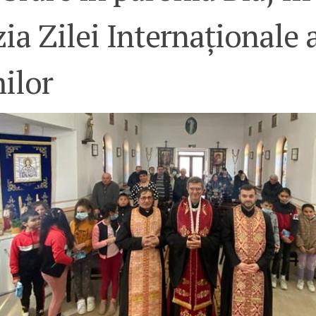
ia Zilei Internaționale 
ilor