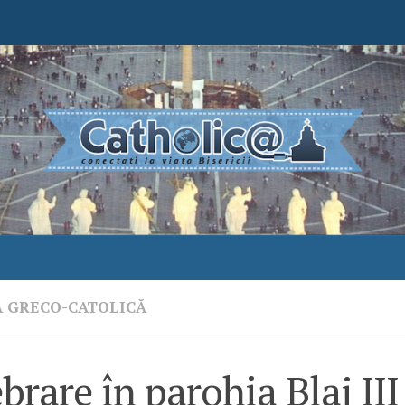
A GRECO-CATOLICĂ
brare în parohia Blaj III