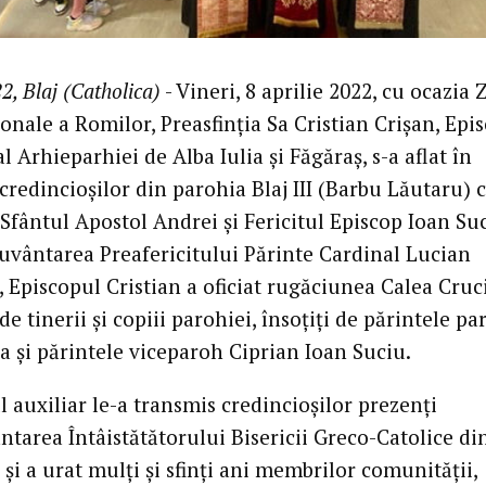
2, Blaj (Catholica)
- Vineri, 8 aprilie 2022, cu ocazia Z
onale a Romilor, Preasfinția Sa Cristian Crișan, Epi
al Arhieparhiei de Alba Iulia și Făgăraș, s-a aflat în
credincioșilor din parohia Blaj III (Barbu Lăutaru) 
Sfântul Apostol Andrei și Fericitul Episcop Ioan Suc
uvântarea Preafericitului Părinte Cardinal Lucian
 Episcopul Cristian a oficiat rugăciunea Calea Cruci
e tinerii și copiii parohiei, însoțiți de părintele pa
a și părintele viceparoh Ciprian Ioan Suciu.
 auxiliar le-a transmis credincioșilor prezenți
ntarea Întâistătătorului Bisericii Greco-Catolice di
i a urat mulți și sfinți ani membrilor comunității,