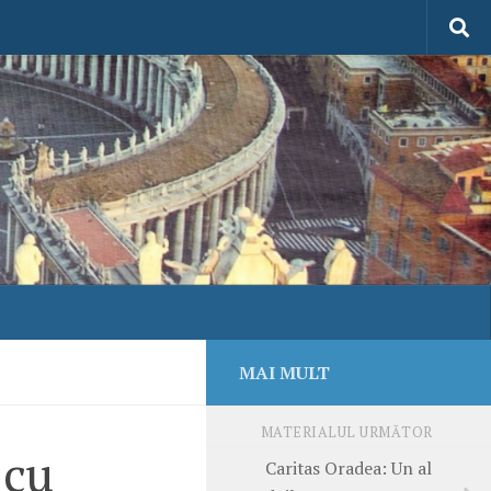
MAI MULT
MATERIALUL URMĂTOR
 cu
Caritas Oradea: Un al