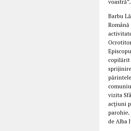
voastră”.
Barbu Lău
Română U
activitat
Ocrotitor
Episcopul
copilărit
sprijinir
părintel
comuniun
vizita S
acțiuni p
parohie. 
de Alba I