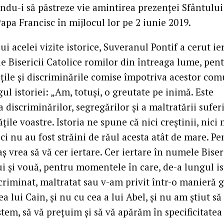
du-i să păstreze vie amintirea prezenței Sfântului
apa Francisc în mijlocul lor pe 2 iunie 2019.
ui acelei vizite istorice, Suveranul Pontif a cerut ie
e Bisericii Catolice romilor din întreaga lume, pen
țile și discriminările comise împotriva acestor com
ul istoriei: „Am, totuși, o greutate pe inimă. Este
 discriminărilor, segregărilor și a maltratării sufer
ile voastre. Istoria ne spune că nici creștinii, nici
ici nu au fost străini de răul acesta atât de mare. Pe
aș vrea să vă cer iertare. Cer iertare în numele Biser
 și vouă, pentru momentele în care, de-a lungul ist
riminat, maltratat sau v-am privit într-o manieră g
ea lui Cain, și nu cu cea a lui Abel, și nu am știut să
tem, să vă prețuim și să vă apărăm în specificitatea