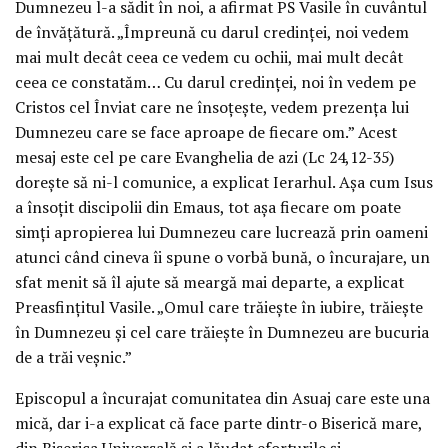
Dumnezeu l-a sădit în noi, a afirmat PS Vasile în cuvântul
de învățătură. „Împreună cu darul credinței, noi vedem
mai mult decât ceea ce vedem cu ochii, mai mult decât
ceea ce constatăm… Cu darul credinței, noi în vedem pe
Cristos cel Înviat care ne însoțește, vedem prezența lui
Dumnezeu care se face aproape de fiecare om.” Acest
mesaj este cel pe care Evanghelia de azi (Lc 24,12-35)
dorește să ni-l comunice, a explicat Ierarhul. Așa cum Isus
a însoțit discipolii din Emaus, tot așa fiecare om poate
simți apropierea lui Dumnezeu care lucrează prin oameni
atunci când cineva îi spune o vorbă bună, o încurajare, un
sfat menit să îl ajute să meargă mai departe, a explicat
Preasfințitul Vasile. „Omul care trăiește în iubire, trăiește
în Dumnezeu și cel care trăiește în Dumnezeu are bucuria
de a trăi veșnic.”
Episcopul a încurajat comunitatea din Asuaj care este una
mică, dar i-a explicat că face parte dintr-o Biserică mare,
din Biserica Universală și a lăudat eforturile și