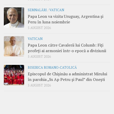
SEMNALĂRI
/
VATICAN
Papa Leon va vizita Uruguay, Argentina și
Peru în luna noiembrie
5 AUGUST 2026
VATICAN
Papa Leon către Cavalerii lui Columb: Fiți
profeți ai armoniei într-o epocă a diviziunii
5 AUGUST 2026
BISERICA ROMANO-CATOLICĂ
Episcopul de Chișinău a administrat Mirului
în parohia „Ss Ap Petru și Paul” din Onești
5 AUGUST 2026