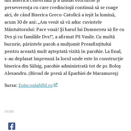
perseverența cu care credincioșii continuă să se roage
aici, de când Biserica Greco-Catolică a ieșit la lumină,
acum 30 de ani: „Am venit să vă aduc cuvintele
Mântuitorului: Pace vouă! Și harul lui Dumnezeu să fie cu
Dvs și cu familiile Dvs!”, a afirmat PS Vasile. Cu multă
bucurie, părintele paroh a mulțumit Preasfințitului
pentru această mult așteptată vizită în parohie. La final,
s-au deplasat împreună la locul unde este în construcție
biserica din Sălsig, parohie administrată tot de pr. Boloș
Alexandru. (Biroul de presă al Eparhiei de Maramureș)
Sursa:
EpiscopiaMM.ro
SHARE