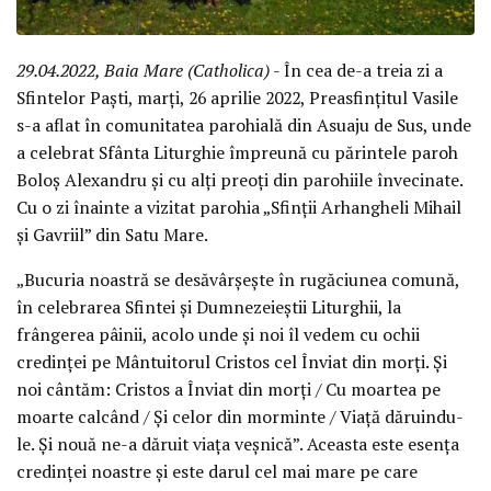
29.04.2022, Baia Mare (Catholica)
- În cea de-a treia zi a
Sfintelor Paști, marți, 26 aprilie 2022, Preasfințitul Vasile
s-a aflat în comunitatea parohială din Asuaju de Sus, unde
a celebrat Sfânta Liturghie împreună cu părintele paroh
Boloș Alexandru și cu alți preoți din parohiile învecinate.
Cu o zi înainte a vizitat parohia „Sfinții Arhangheli Mihail
și Gavriil” din Satu Mare.
„Bucuria noastră se desăvârșește în rugăciunea comună,
în celebrarea Sfintei și Dumnezeieștii Liturghii, la
frângerea pâinii, acolo unde și noi îl vedem cu ochii
credinței pe Mântuitorul Cristos cel Înviat din morți. Și
noi cântăm: Cristos a Înviat din morți / Cu moartea pe
moarte calcând / Și celor din morminte / Viață dăruindu-
le. Și nouă ne-a dăruit viața veșnică”. Aceasta este esența
credinței noastre și este darul cel mai mare pe care