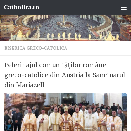
Catholica.ro
Skip to content
BISERICA GRECO-CATOLICĂ
Pelerinajul comunităților române
greco-catolice din Austria la Sanctuarul
din Mariazell