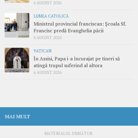
6 AUGUST 2026
LUMEA CATOLICĂ
Ministrul provincial franciscan: Școala Sf.
Francisc predă Evanghelia păcii
6 AUGUST 2026
VATICAN
În Assisi, Papa i-a încurajat pe tineri să
atingă trupul suferind al altora
6 AUGUST 2026
MAI MULT
MATERIALUL URMĂTOR