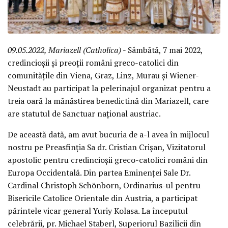
09.05.2022, Mariazell (Catholica)
- Sâmbătă, 7 mai 2022,
credincioșii și preoții români greco-catolici din
comunitățile din Viena, Graz, Linz, Murau și Wiener-
Neustadt au participat la pelerinajul organizat pentru a
treia oară la mănăstirea benedictină din Mariazell, care
are statutul de Sanctuar național austriac.
De această dată, am avut bucuria de a-l avea în mijlocul
nostru pe Preasfinția Sa dr. Cristian Crișan, Vizitatorul
apostolic pentru credincioșii greco-catolici români din
Europa Occidentală. Din partea Eminenței Sale Dr.
Cardinal Christoph Schönborn, Ordinarius-ul pentru
Bisericile Catolice Orientale din Austria, a participat
părintele vicar general Yuriy Kolasa. La începutul
celebrării, pr. Michael Staberl, Superiorul Bazilicii din