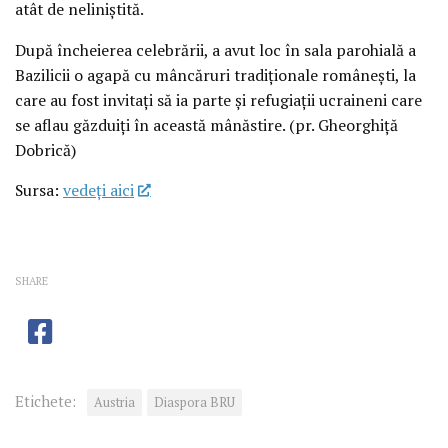
atât de neliniștită.
După încheierea celebrării, a avut loc în sala parohială a
Bazilicii o agapă cu mâncăruri tradiționale românești, la
care au fost invitați să ia parte și refugiații ucraineni care
se aflau găzduiți în această mânăstire. (pr. Gheorghiță
Dobrică)
Sursa:
vedeţi aici
SHARE
Etichete:
Austria
Diaspora BRU