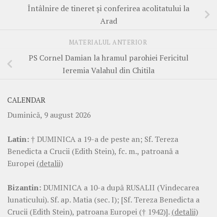
Întâlnire de tineret și conferirea acolitatului la
Arad
MATERIALUL ANTERIOR
PS Cornel Damian la hramul parohiei Fericitul
Ieremia Valahul din Chitila
CALENDAR
Duminică, 9 august 2026
Latin:
† DUMINICA a 19-a de peste an; Sf. Tereza
Benedicta a Crucii (Edith Stein), fc. m., patroană a
Europei
(detalii)
Bizantin:
DUMINICA a 10-a după RUSALII (Vindecarea
lunaticului). Sf. ap. Matia (sec. I); [Sf. Tereza Benedicta a
Crucii (Edith Stein), patroana Europei († 1942)].
(detalii)