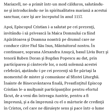
Mariazell, ne-a primit într-un mod călduros, salutându-
ne și introducându-ne în spiritualitatea mariană a acestui
sanctuar, care își are începutul în anul 1157.
Apoi, Episcopul Cristian i-a salutat pe cei prezenți,
invitându-i să privească la Maica Domnului ca fiind
Apărătoarea și Doamna noastră pe drumul care ne
conduce către Fiul Său Isus, Mântuitorul nostru. În
continuare, soprana Alexandra Anușcă, basul Liviu Burz și
tenorii Ruben Doran și Bogdan Popescu au dat, prin
participarea și cântecele lor, o notă solemnă acestei
celebrări, ajutându-i pe cei prezenți să fie părtași la
momentul de mister și comuniune al Sfintei Liturghii.
Înainte de Binecuvântarea finală, Preasfințitul Episcop
Cristian le-a mulțumit participanților pentru efortul
făcut, de a veni din întreaga Austrie, pentru a fi
împreună, și a da împreună cu el o mărturie de credință
în Cristos, cel care ne dăruiește sens și pace într-o lume