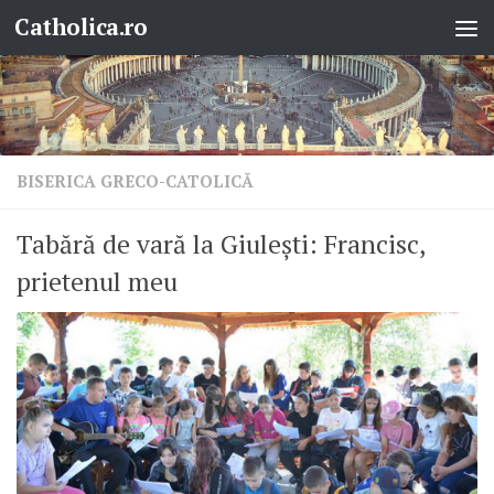
Catholica.ro
Skip to content
BISERICA GRECO-CATOLICĂ
Tabără de vară la Giulești: Francisc,
prietenul meu