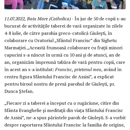
11.07.2022, Baia Mare (Catholica)
- În jur de 50 de copii s-au
bucurat de activitățile taberei de vară organizate în zilele
4-8 iulie, de către parohia greco-catolică Giulești, în
colaborare cu Oratoriul „Sfântul Francisc” din Sighetu
Marmației. „Această frumoasă colaborare cu frații minori
capucini s-a născut în urmă cu 10 ani și de atunci, an de
an, organizăm împreună tabăra de vară pentru copii, care
în acest an s-a intitulat:
Francisc, prietenul meu
, având în
centru figura Sfântului Francisc de Assisi”, a explicat
pentru biroul nostru de presă parohul de Giulești, pr.
Dunca Ștefan.
„Fiecare zi a taberei a început cu o rugăciune, citire din
Sfânta Evanghelie și meditații din viața Sfântului Francisc
de Assisi”, ne-a spus părintele paroh de Giulești. S-a vorbit
despre raportarea Sfântului Francisc la familia de origine,