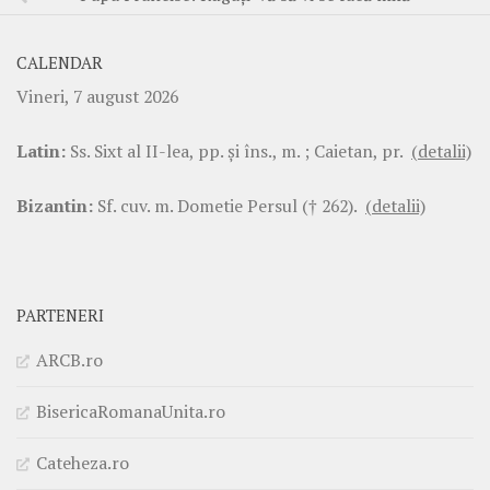
CALENDAR
Vineri, 7 august 2026
Latin:
Ss. Sixt al II-lea, pp. şi îns., m. ; Caietan, pr.
(detalii)
Bizantin:
Sf. cuv. m. Dometie Persul († 262).
(detalii)
PARTENERI
ARCB.ro
BisericaRomanaUnita.ro
Cateheza.ro