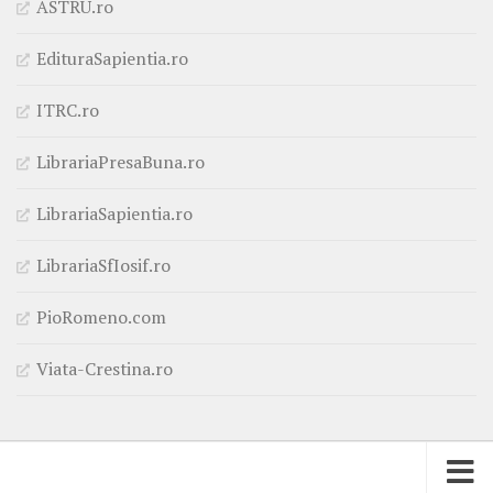
ASTRU.ro
EdituraSapientia.ro
ITRC.ro
LibrariaPresaBuna.ro
LibrariaSapientia.ro
LibrariaSfIosif.ro
PioRomeno.com
Viata-Crestina.ro