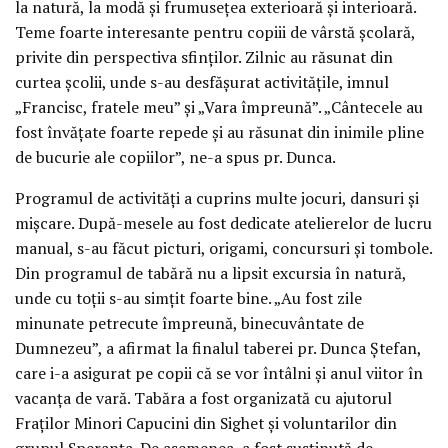
la natură, la modă și frumusețea exterioară și interioară.
Teme foarte interesante pentru copiii de vârstă școlară,
privite din perspectiva sfinților. Zilnic au răsunat din
curtea școlii, unde s-au desfășurat activitățile, imnul
„Francisc, fratele meu” și „Vara împreună”. „Cântecele au
fost învățate foarte repede și au răsunat din inimile pline
de bucurie ale copiilor”, ne-a spus pr. Dunca.
Programul de activități a cuprins multe jocuri, dansuri și
mișcare. După-mesele au fost dedicate atelierelor de lucru
manual, s-au făcut picturi, origami, concursuri și tombole.
Din programul de tabără nu a lipsit excursia în natură,
unde cu toții s-au simțit foarte bine. „Au fost zile
minunate petrecute împreună, binecuvântate de
Dumnezeu”, a afirmat la finalul taberei pr. Dunca Ștefan,
care i-a asigurat pe copii că se vor întâlni și anul viitor în
vacanța de vară. Tabăra a fost organizată cu ajutorul
Fraților Minori Capucini din Sighet și voluntarilor din
grupul Speranța. De asemenea, a fost susținută de