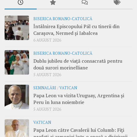
BISERICA ROMANO-CATOLICĂ
Întâlnirea Episcopului Pál cu tinerii din
Carașova, Nermed și Iabalcea
6 AUGUST 2026
BISERICA ROMANO-CATOLICĂ
Dublu jubileu de viață consacrată pentru
două surori morinelliane
5 AUGUST 2026
SEMNALĂRI
/
VATICAN
Papa Leon va vizita Uruguay, Argentina și
Peru în luna noiembrie
5 AUGUST 2026
VATICAN
Papa Leon către Cavalerii lui Columb: Fiți
profeți ai armoniei într-o epocă a diviziunii