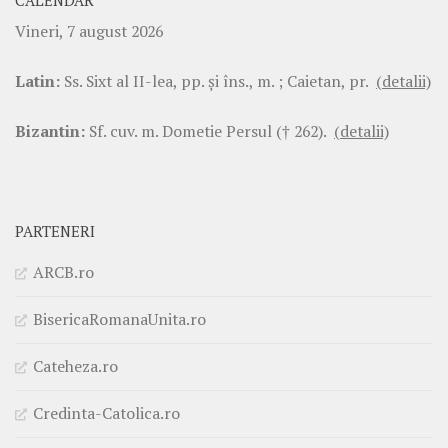
CALENDAR
Vineri, 7 august 2026
Latin:
Ss. Sixt al II-lea, pp. şi îns., m. ; Caietan, pr.
(detalii)
Bizantin:
Sf. cuv. m. Dometie Persul († 262).
(detalii)
PARTENERI
ARCB.ro
BisericaRomanaUnita.ro
Cateheza.ro
Credinta-Catolica.ro