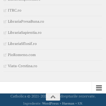
ITRC.ro
LibrariaPresaBuna.ro
LibrariaSapientia.ro
LibrariaSfIosif.ro
PioRomeno.com
Viata-Crestina.ro
Catholica © 2021-2026. Toate drepturile rezervate.
Ingrediente:
WordPress
+
Hueman
+ KN.