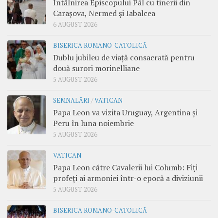
Întâlnirea Episcopului Pál cu tinerii din
Carașova, Nermed și Iabalcea
6 AUGUST 2026
BISERICA ROMANO-CATOLICĂ
Dublu jubileu de viață consacrată pentru
două surori morinelliane
5 AUGUST 2026
SEMNALĂRI
/
VATICAN
Papa Leon va vizita Uruguay, Argentina și
Peru în luna noiembrie
5 AUGUST 2026
VATICAN
Papa Leon către Cavalerii lui Columb: Fiți
profeți ai armoniei într-o epocă a diviziunii
5 AUGUST 2026
BISERICA ROMANO-CATOLICĂ