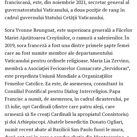
franciscană, este, din noiembrie 2021, secretar general al
guvernatoratului Vaticanului, a doua poziție de rang în
cadrul guvernului Statului Cetății Vaticanului.
Sora Yvonne Reungoat, este superioara generală a Fiicelor
Mariei Ajutătoarea Creștinilor, o ramură a salezienilor. În
2019, sora franceză a fost una dintre primele șapte femei
care au fost numite membre ale departamentului
Vaticanului pentru ordinele religioase. Maria Lia Zervino,
membră a Asociației Fecioarelor Consacrate „Servidoras”,
este președinta Uniunii Mondiale a Organizațiilor
Femeilor Catolice. Ea este, de asemenea, consultant în
Consiliul Pontifical pentru Dialog Interreligios. Papa
Francisc a numit, de asemenea, în cadrul dicasterului, pe
13 iulie, opt Cardinali (dintre care patru aleși, care
urmează să fie creați Cardinali la apropiatul Consistoriu)
și doi Arhiepiscopi. Abatele benedictin Donato Ogliari,
numit recent abate al Bazilicii San Paolo fuori le mura,
după opt ani în care a condus abația din Montecassino, a