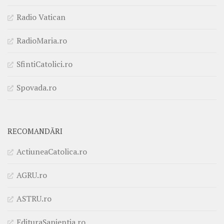
Radio Vatican
RadioMaria.ro
SfintiCatolici.ro
Spovada.ro
RECOMANDĂRI
ActiuneaCatolica.ro
AGRU.ro
ASTRU.ro
EdituraSapientia.ro