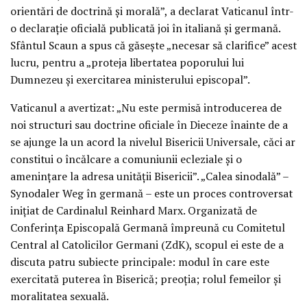
orientări de doctrină și morală”, a declarat Vaticanul într-
o declarație oficială publicată joi în italiană și germană.
Sfântul Scaun a spus că găsește „necesar să clarifice” acest
lucru, pentru a „proteja libertatea poporului lui
Dumnezeu și exercitarea ministerului episcopal”.
Vaticanul a avertizat: „Nu este permisă introducerea de
noi structuri sau doctrine oficiale în Dieceze înainte de a
se ajunge la un acord la nivelul Bisericii Universale, căci ar
constitui o încălcare a comuniunii ecleziale și o
amenințare la adresa unității Bisericii”. „Calea sinodală” –
Synodaler Weg în germană – este un proces controversat
inițiat de Cardinalul Reinhard Marx. Organizată de
Conferința Episcopală Germană împreună cu Comitetul
Central al Catolicilor Germani (ZdK), scopul ei este de a
discuta patru subiecte principale: modul în care este
exercitată puterea în Biserică; preoția; rolul femeilor și
moralitatea sexuală.