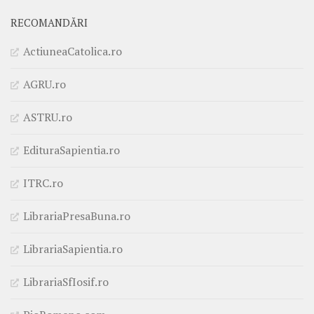
RECOMANDĂRI
ActiuneaCatolica.ro
AGRU.ro
ASTRU.ro
EdituraSapientia.ro
ITRC.ro
LibrariaPresaBuna.ro
LibrariaSapientia.ro
LibrariaSfIosif.ro