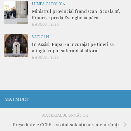
LUMEA CATOLICĂ
Ministrul provincial franciscan: Școala Sf.
Francisc predă Evanghelia păcii
6 AUGUST 2026
VATICAN
În Assisi, Papa i-a încurajat pe tineri să
atingă trupul suferind al altora
6 AUGUST 2026
MAI MULT
MATERIALUL URMĂTOR
Președintele CCEE a vizitat soldații ucraineni răniți