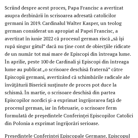
Scriind despre acest proces, Papa Francisc a avertizat
asupra dezbinării în scrisoarea adresată catolicilor
germani în 2019. Cardinalul Walter Kasper, un teolog
german considerat un apropiat al Papei Francisc, a
avertizat în iunie 2022 că procesul german riscă „să își
rupă singur gâtul” dacă nu ține cont de obiecțiile ridicate
de un număr tot mai mare de Episcopi din întreaga lume.
În aprilie, peste 100 de Cardinali și Episcopi din întreaga
lume au publicat „o scrisoare deschisă fraternă” către
Episcopii germani, avertizând că schimbările radicale ale
învățăturii Bisericii susținute de proces pot duce la
schismă. În martie, o scrisoare deschisă din partea
Episcopilor nordici și-a exprimat îngrijorarea față de
procesul german, iar în februarie, o scrisoare ferm
formulată de președintele Conferinței Episcopilor Catolici
din Polonia a exprimat îngrijorări serioase.
Președintele Conferinței Episcopale Germane, Episcopul