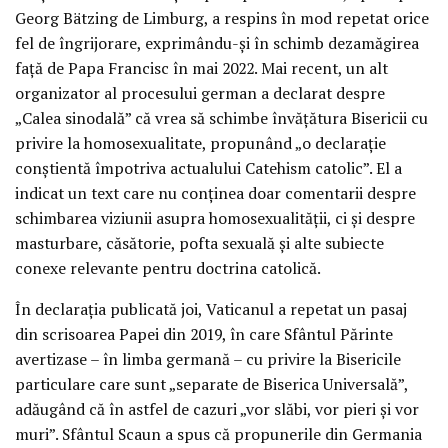
Georg Bätzing de Limburg, a respins în mod repetat orice
fel de îngrijorare, exprimându-și în schimb dezamăgirea
față de Papa Francisc în mai 2022. Mai recent, un alt
organizator al procesului german a declarat despre
„Calea sinodală” că vrea să schimbe învățătura Bisericii cu
privire la homosexualitate, propunând „o declarație
conștientă împotriva actualului Catehism catolic”. El a
indicat un text care nu conținea doar comentarii despre
schimbarea viziunii asupra homosexualității, ci și despre
masturbare, căsătorie, pofta sexuală și alte subiecte
conexe relevante pentru doctrina catolică.
În declarația publicată joi, Vaticanul a repetat un pasaj
din scrisoarea Papei din 2019, în care Sfântul Părinte
avertizase – în limba germană – cu privire la Bisericile
particulare care sunt „separate de Biserica Universală”,
adăugând că în astfel de cazuri „vor slăbi, vor pieri și vor
muri”. Sfântul Scaun a spus că propunerile din Germania