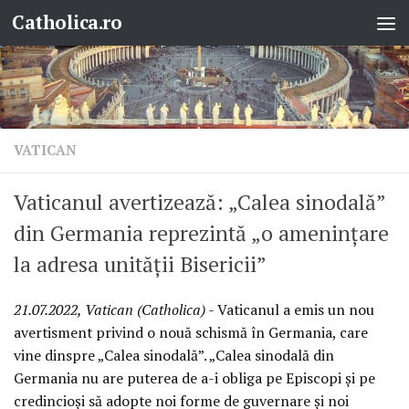
Catholica.ro
Skip to content
VATICAN
Vaticanul avertizează: „Calea sinodală”
din Germania reprezintă „o amenințare
la adresa unității Bisericii”
21.07.2022, Vatican (Catholica)
- Vaticanul a emis un nou
avertisment privind o nouă schismă în Germania, care
vine dinspre „Calea sinodală”. „Calea sinodală din
Germania nu are puterea de a-i obliga pe Episcopi și pe
credincioși să adopte noi forme de guvernare și noi