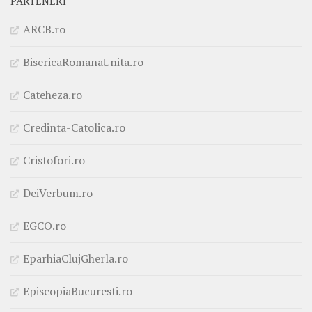
PARTENERI
ARCB.ro
BisericaRomanaUnita.ro
Cateheza.ro
Credinta-Catolica.ro
Cristofori.ro
DeiVerbum.ro
EGCO.ro
EparhiaClujGherla.ro
EpiscopiaBucuresti.ro