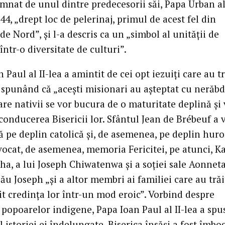
mnat de unul dintre predecesorii săi, Papa Urban al 
644, „drept loc de pelerinaj, primul de acest fel din
e Nord”, și l-a descris ca un „simbol al unității de
într-o diversitate de culturi”.
 Paul al II-lea a amintit de cei opt iezuiți care au tr
 spunând că „acești misionari au așteptat cu nerăb
are nativii se vor bucura de o maturitate deplină și
conducerea Bisericii lor. Sfântul Jean de Brébeuf a v
ă pe deplin catolică și, de asemenea, pe deplin huro
vocat, de asemenea, memoria Fericitei, pe atunci, Ka
ha, a lui Joseph Chiwatenwa și a soției sale Aonneta
său Joseph „și a altor membri ai familiei care au trăi
it credința lor într-un mod eroic”. Vorbind despre
 popoarelor indigene, Papa Ioan Paul al II-lea a spu
 istoriei ei îndelungate, Biserica însăși a fost îmbo