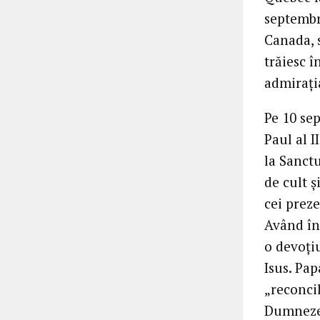
septembri
Canada, 
trăiesc î
admirația
Pe 10 se
Paul al I
la Sanct
de cult ș
cei preze
Având în
o devoți
Isus. Pap
„reconci
Dumnezeu