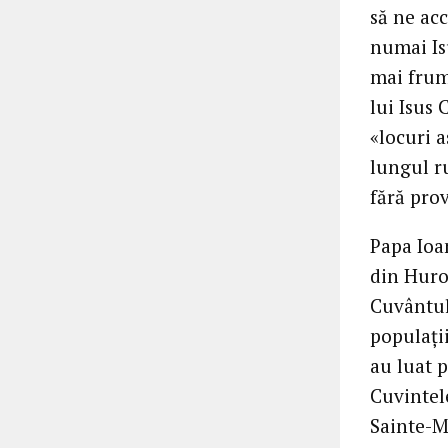
să ne acc
numai Is
mai frumo
lui Isus
«locuri a
lungul ru
fără prov
Papa Ioan
din Huro
Cuvântulu
populații
au luat 
Cuvintele
Sainte-M