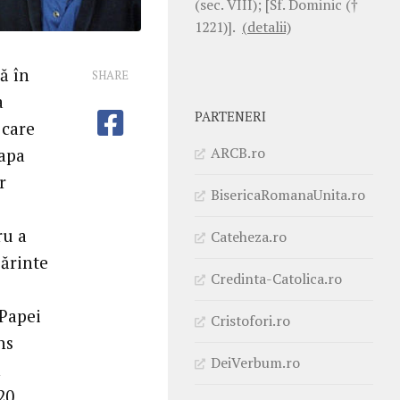
(sec. VIII); [Sf. Dominic (†
1221)].
(detalii)
ă în
SHARE
a
PARTENERI
 care
ARCB.ro
Papa
r
BisericaRomanaUnita.ro
ru a
Cateheza.ro
Părinte
Credinta-Catolica.ro
 Papei
Cristofori.ro
ns
DeiVerbum.ro
n
20