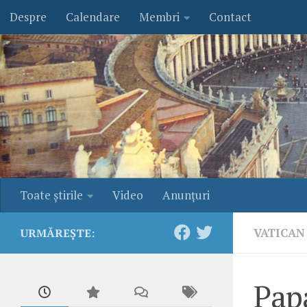
Despre
Calendare
Membri
Contact
Skip to content
Toate ştirile
Video
Anunţuri
VATICAN
URMĂREȘTE:
Papa