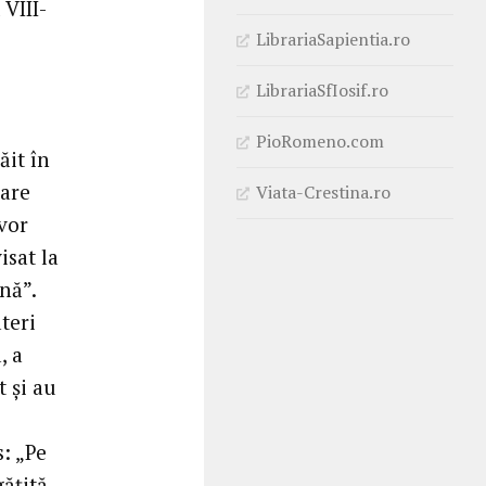
VIII-
LibrariaSapientia.ro
LibrariaSfIosif.ro
PioRomeno.com
ăit în
dare
Viata-Crestina.ro
 vor
isat la
nă”.
teri
, a
t și au
s: „Pe
gățită