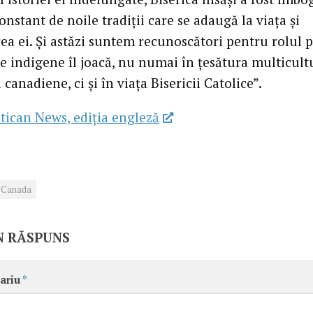
nstant de noile tradiții care se adaugă la viața și
ea ei. Și astăzi suntem recunoscători pentru rolul p
e indigene îl joacă, nu numai în țesătura multicult
i canadiene, ci și în viața Bisericii Catolice”.
tican News, ediția engleză
Canada
N RĂSPUNS
ariu
*