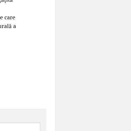
e care
urală a