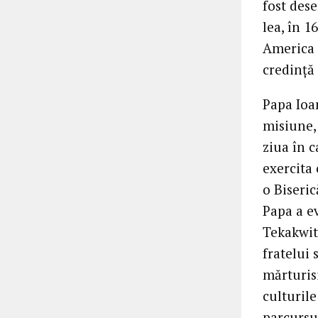
fost dese
lea, în 1
America d
credință 
Papa Ioan
misiune,
ziua în c
exercita 
o Biseric
Papa a e
Tekakwit
fratelui 
mărturis
culturile
parcursul