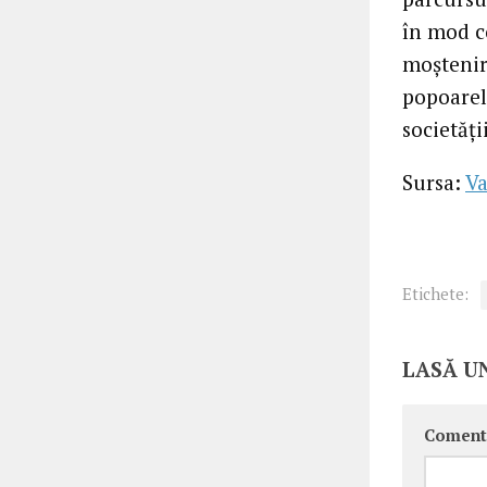
în mod co
moștenir
popoarel
societăți
Sursa:
Va
Etichete:
LASĂ U
Coment