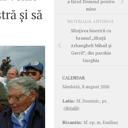
a făcut Domnul pentru
mine
ră și să
MATERIALUL ANTERIOR
Sfințirea bisericii cu
hramul „Sfinții
Arhangheli Mihail și
Gavril”, din parohia
Gurghiu
CALENDAR
Sâmbătă, 8 august 2026
Latin:
Sf. Dominic, pr.
(detalii)
Bizantin:
Sf. ep. m. Emilian