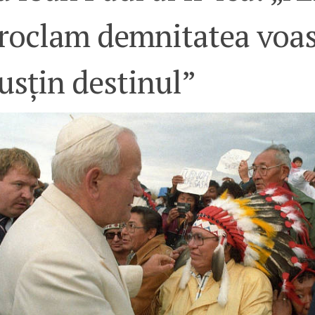
roclam demnitatea voast
usțin destinul”