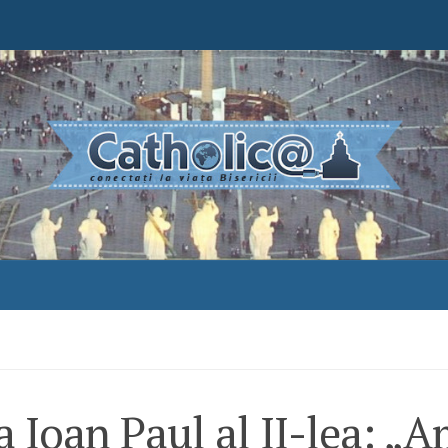
 Ioan Paul al II-lea: „A