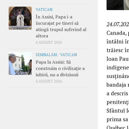
VATICAN
În Assisi, Papa i-a
încurajat pe tineri să
24.07.202
atingă trupul suferind al
Canada, 
altora
întâlni 
6 AUGUST 2026
trăiesc 
SEMNALĂRI
/
VATICAN
Ioan Paul
Papa la Assisi: Să
indigene
construim o civilizație a
iubirii, nu a diviziunii
susținând
6 AUGUST 2026
bandaja r
a descris
penitenți
Sfântul I
prima sa 
Québec l