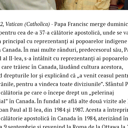
2, Vatican (Catholica)
- Papa Francisc merge duminic
pentru cea de-a 37-a călătorie apostolică, unde se v
în principal cu reprezentanți ai popoarelor indigene
în Canada. În mai multe rânduri, predecesorul său, 
 al II-lea, s-a întâlnit cu reprezentanți ai popoarelo
 care trăiesc în Canada, lăudând cultura acestora,
 drepturile lor și explicând că „a venit ceasul pent
ănile, pentru a vindeca toate diviziunile”. Sfântul 
 călătoria pe care o începe drept un „pelerinaj
al” în Canada. În fundal se află alte două vizite ale
oan Paul al II-lea, din 1984 și 1987. Acesta a întrepri
călătorie apostolică în Canada în 1984, aterizând î
a 9 septembrie și revenind la Roma de la Ottawa la 