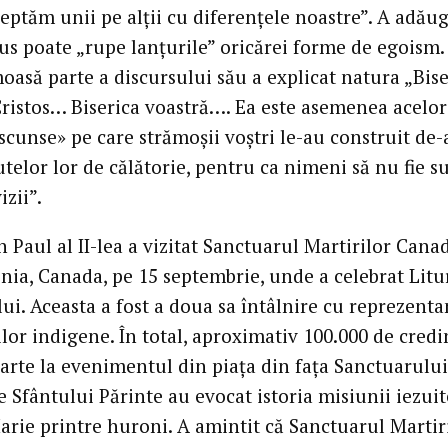
eptăm unii pe alții cu diferențele noastre”. A adăug
us poate „rupe lanțurile” oricărei forme de egoism.
asă parte a discursului său a explicat natura „Bise
 Cristos… Biserica voastră…. Ea este asemenea acelor
scunse» pe care strămoșii voștri le-au construit de-
telor lor de călătorie, pentru ca nimeni să nu fie s
izii”.
 Paul al II-lea a vizitat Sanctuarul Martirilor Cana
nia, Canada, pe 15 septembrie, unde a celebrat Litu
i. Aceasta a fost a doua sa întâlnire cu reprezentan
lor indigene. În total, aproximativ 100.000 de credi
parte la evenimentul din piața din fața Sanctuarului
 Sfântului Părinte au evocat istoria misiunii iezuit
arie printre huroni. A amintit că Sanctuarul Martir