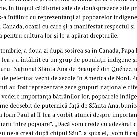
e. În timpul călătoriei sale de douăsprezece zile pr
s-a întâlnit cu reprezentanți ai popoarelor indigene
n Canada, ocazii cu care și-a manifestat respectul și
 pentru cultura lor și le-a apărat drepturile.
ptembrie, a doua zi după sosirea sa în Canada, Papa 
I-lea s-a întâlnit cu un grup de populații indigene și
uarul Național Sfânta Ana de Beaupré din Québec, u
i de pelerinaj vechi de secole în America de Nord. P
nți au fost reprezentate zece grupuri naționale dife
 vedere importanța bătrânilor lor, popoarele indig
une deosebit de puternică față de Sfânta Ana, bunic
a Ioan Paul al II-lea a vorbit atunci despre importa
lierii între popoare”. „Dacă vom crede cu adevărat c
 ne-a creat după chipul Său”, a spus el, „vom fi ca