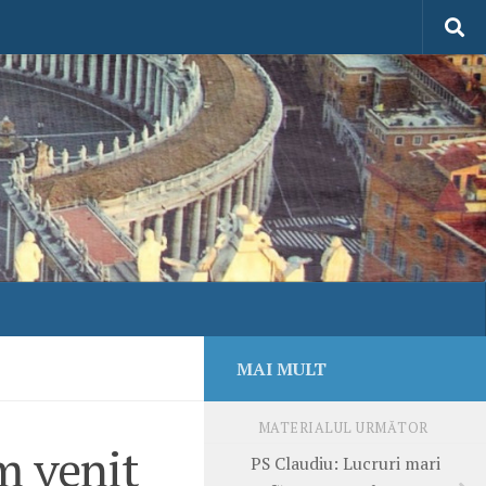
MAI MULT
MATERIALUL URMĂTOR
m venit
PS Claudiu: Lucruri mari