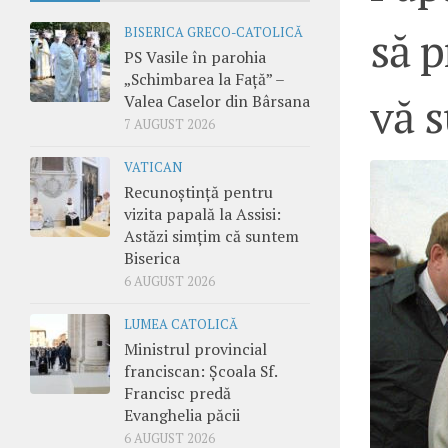
să p
BISERICA GRECO-CATOLICĂ
PS Vasile în parohia
„Schimbarea la Față” –
vă s
Valea Caselor din Bârsana
7 AUGUST 2026
VATICAN
Recunoștință pentru
vizita papală la Assisi:
Astăzi simțim că suntem
Biserica
6 AUGUST 2026
LUMEA CATOLICĂ
Ministrul provincial
franciscan: Școala Sf.
Francisc predă
Evanghelia păcii
6 AUGUST 2026