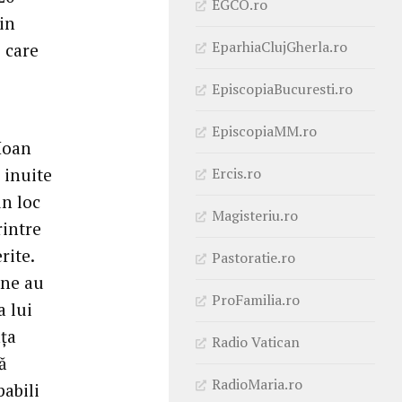
EGCO.ro
in
EparhiaClujGherla.ro
 care
EpiscopiaBucuresti.ro
EpiscopiaMM.ro
Ioan
Ercis.ro
 inuite
n loc
Magisteriu.ro
rintre
rite.
Pastoratie.ro
ene au
ProFamilia.ro
a lui
nța
Radio Vatican
ă
RadioMaria.ro
pabili