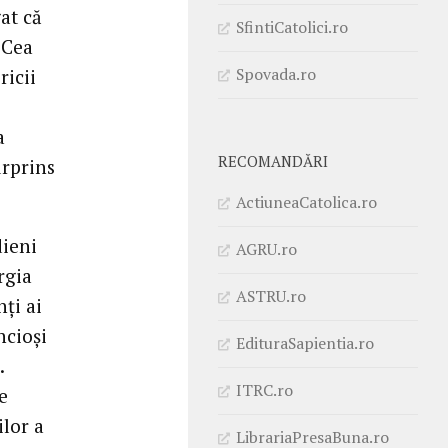
at că
SfintiCatolici.ro
 Cea
Spovada.ro
ricii
a
RECOMANDĂRI
urprins
ActiuneaCatolica.ro
dieni
AGRU.ro
rgia
ASTRU.ro
ți ai
ncioși
EdituraSapientia.ro
.
ITRC.ro
e
ilor a
LibrariaPresaBuna.ro