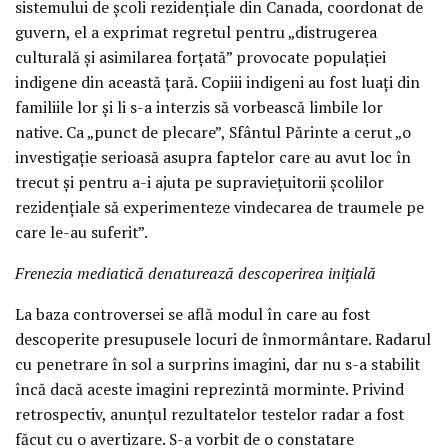
sistemului de școli rezidențiale din Canada, coordonat de
guvern, el a exprimat regretul pentru „distrugerea
culturală și asimilarea forțată” provocate populației
indigene din această țară. Copiii indigeni au fost luați din
familiile lor și li s-a interzis să vorbească limbile lor
native. Ca „punct de plecare”, Sfântul Părinte a cerut „o
investigație serioasă asupra faptelor care au avut loc în
trecut și pentru a-i ajuta pe supraviețuitorii școlilor
rezidențiale să experimenteze vindecarea de traumele pe
care le-au suferit”.
Frenezia mediatică denaturează descoperirea inițială
La baza controversei se află modul în care au fost
descoperite presupusele locuri de înmormântare. Radarul
cu penetrare în sol a surprins imagini, dar nu s-a stabilit
încă dacă aceste imagini reprezintă morminte. Privind
retrospectiv, anunțul rezultatelor testelor radar a fost
făcut cu o avertizare. S-a vorbit de o constatare