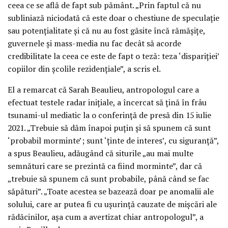
ceea ce se află de fapt sub pământ. „Prin faptul că nu
subliniază niciodată că este doar o chestiune de speculație
sau potențialitate și că nu au fost găsite încă rămășițe,
guvernele și mass-media nu fac decât să acorde
credibilitate la ceea ce este de fapt o teză: teza ‘dispariției’
copiilor din școlile rezidențiale”, a scris el.
El a remarcat că Sarah Beaulieu, antropologul care a
efectuat testele radar inițiale, a încercat să țină în frâu
tsunami-ul mediatic la o conferință de presă din 15 iulie
2021. „Trebuie să dăm înapoi puțin și să spunem că sunt
‘probabil morminte’; sunt ‘ținte de interes’, cu siguranță”,
a spus Beaulieu, adăugând că siturile „au mai multe
semnături care se prezintă ca fiind morminte”, dar că
„trebuie să spunem că sunt probabile, până când se fac
săpături”. „Toate acestea se bazează doar pe anomalii ale
solului, care ar putea fi cu ușurință cauzate de mișcări ale
rădăcinilor, așa cum a avertizat chiar antropologul”, a