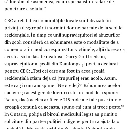
să lucrăm, de asemenea, cu un specialist în radare de
penetrare a solului.”
CBC a relatat că comunitățile locale sunt divizate în
privința dezgropării mormintelor nemarcate de la școlile
rezidențiale. În timp ce unii supraviețuitori ai abuzurilor
din școli consideră că exhumarea este o modalitate de a
comemora în mod corespunzător victimele, alții doresc ca
acestea să fie lăsate neatinse. Garry Gottfriedson,
supraviețuitor al școlii din Kamloops și poet, a declarat
pentru CBC: „Toți cei care am fost în acea școală
rezidențială știam deja că [trupurile] erau acolo. Acum,
este ca și cum am spune: ‘Ne credeți?’ Exhumarea acelor
cadavre și acest gen de lucruri este un mod de a spune:
‘Acum, dacă acelea ar fi cele 215 rude ale tale puse într-o
groapă comună ca aceasta, spune-mi cum ai trece peste.’”
În Ontario, poliția și biroul medicului legist au primit o
solicitare din partea poliției indigene pentru a ajuta la o
anchetă la Mohawk Institute Residential School, unde