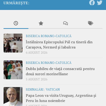
URMĂREȘTE:
BISERICA ROMANO-CATOLICĂ
Întâlnirea Episcopului Pál cu tinerii din
Carașova, Nermed și Iabalcea
6 AUGUST 2026
BISERICA ROMANO-CATOLICĂ
Dublu jubileu de viață consacrată pentru
două surori morinelliane
5 AUGUST 2026
SEMNALĂRI
/
VATICAN
Papa Leon va vizita Uruguay, Argentina și
Peru în luna noiembrie