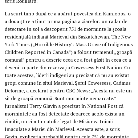
scris Rouillard.
La scurt timp după ce a apărut povestea din Kamloops, o
a doua știre a ținut prima pagină a ziarelor: un radar de
detectare în sol a descoperit 751 de morminte la școala
rezidențială indiană Marieval din Saskatchewan. The New
York Times („Horrible History’: Mass Grave of Indigenous
Children Reported in Canada”) a folosit termenul „groapă
comună” pentru a descrie ceea ce a fost găsit în ceea ce a
devenit o parte din rezervația Cowessess First Nation. Cu
toate acestea, liderii indigeni au precizat că nu au existat
gropi comune în situl Marieval. Șeful Cowessess, Cadmus
Delorme, a declarat pentru CBC News: „Acesta nu este un
sit de groapă comună. Sunt morminte nemarcate.”
Jurnalistul Terry Glavin a precizat în National Post că
mormintele au fost detectate deoarece acolo exista un
cimitir, un cimitir catolic legat de Misiunea Inimii
Imaculate a Mariei din Marieval. Aceasta este, a scris
Gavin, explicația probabilă pentru cele 751 de morminte