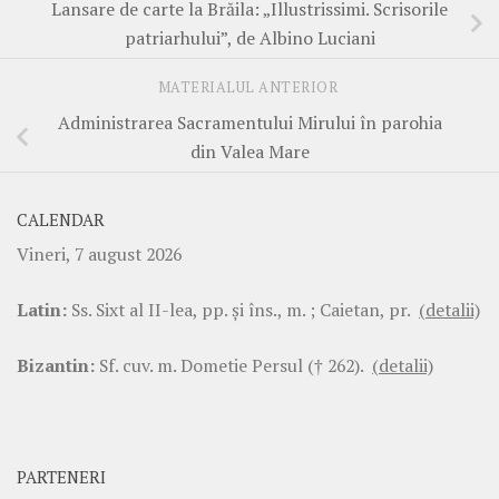
Lansare de carte la Brăila: „Illustrissimi. Scrisorile
patriarhului”, de Albino Luciani
MATERIALUL ANTERIOR
Administrarea Sacramentului Mirului în parohia
din Valea Mare
CALENDAR
Vineri, 7 august 2026
Latin:
Ss. Sixt al II-lea, pp. şi îns., m. ; Caietan, pr.
(detalii)
Bizantin:
Sf. cuv. m. Dometie Persul († 262).
(detalii)
PARTENERI