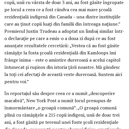
copii, unii cu vârsta de doar 3 ani, au fost găsite îngropate
pe locul a ceea ce a fost cândva cea mai mare școală
rezidențială indigenă din Canada – una dintre instituțiile
care au ținut copii luați din familii din întreaga națiune.”
Premierul Justin Trudeau a adoptat un limbaj similar într-
o declarație pe care a emis-o a doua zi după ce au fost
anunțate rezultatele cercetării: „Vestea că au fost găsite
rămășițe la fosta școală rezidențială din Kamloops îmi
frânge inima – este o amintire dureroasă a acelui capitol
întunecat și rușinos din istoria țării noastre. Mă gândesc
la toți cei afectați de această veste dureroasă. Suntem aici
pentru voi.”
În reportajul său despre ceea ce a numit „descoperire
macabră”, New York Post a numit locul presupus de
înmormântare „o groapă comună”. „O groapă comună
plină cu rămășițele a 215 copii indigeni, unii de doar trei
ani, a fost găsită pe terenul unei foste școli rezidențiale