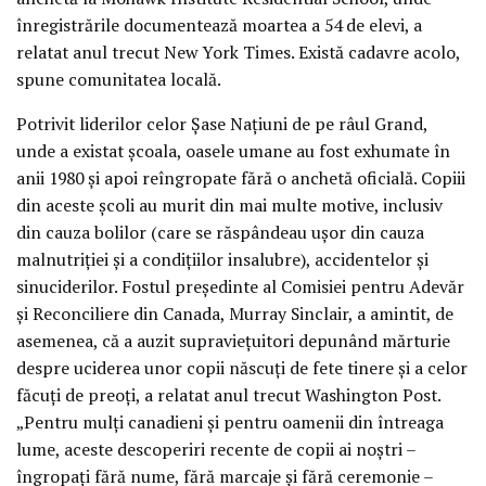
înregistrările documentează moartea a 54 de elevi, a
relatat anul trecut New York Times. Există cadavre acolo,
spune comunitatea locală.
Potrivit liderilor celor Șase Națiuni de pe râul Grand,
unde a existat școala, oasele umane au fost exhumate în
anii 1980 și apoi reîngropate fără o anchetă oficială. Copiii
din aceste școli au murit din mai multe motive, inclusiv
din cauza bolilor (care se răspândeau ușor din cauza
malnutriției și a condițiilor insalubre), accidentelor și
sinuciderilor. Fostul președinte al Comisiei pentru Adevăr
și Reconciliere din Canada, Murray Sinclair, a amintit, de
asemenea, că a auzit supraviețuitori depunând mărturie
despre uciderea unor copii născuți de fete tinere și a celor
făcuți de preoți, a relatat anul trecut Washington Post.
„Pentru mulți canadieni și pentru oamenii din întreaga
lume, aceste descoperiri recente de copii ai noștri –
îngropați fără nume, fără marcaje și fără ceremonie –