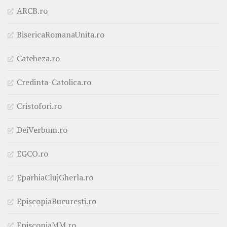
ARCB.ro
BisericaRomanaUnita.ro
Cateheza.ro
Credinta-Catolica.ro
Cristofori.ro
DeiVerbum.ro
EGCO.ro
EparhiaClujGherla.ro
EpiscopiaBucuresti.ro
EpiscopiaMM.ro