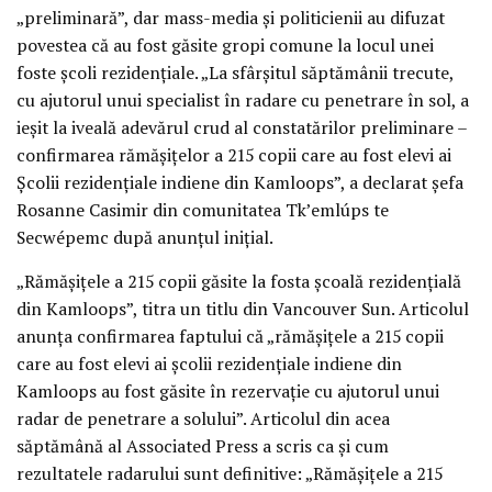
„preliminară”, dar mass-media și politicienii au difuzat
povestea că au fost găsite gropi comune la locul unei
foste școli rezidențiale. „La sfârșitul săptămânii trecute,
cu ajutorul unui specialist în radare cu penetrare în sol, a
ieșit la iveală adevărul crud al constatărilor preliminare –
confirmarea rămășițelor a 215 copii care au fost elevi ai
Școlii rezidențiale indiene din Kamloops”, a declarat șefa
Rosanne Casimir din comunitatea Tk’emlúps te
Secwépemc după anunțul inițial.
„Rămășițele a 215 copii găsite la fosta școală rezidențială
din Kamloops”, titra un titlu din Vancouver Sun. Articolul
anunța confirmarea faptului că „rămășițele a 215 copii
care au fost elevi ai școlii rezidențiale indiene din
Kamloops au fost găsite în rezervație cu ajutorul unui
radar de penetrare a solului”. Articolul din acea
săptămână al Associated Press a scris ca și cum
rezultatele radarului sunt definitive: „Rămășițele a 215