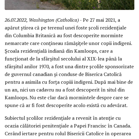
26.07.2022, Washington (Catholica)
- Pe 27 mai 2021, a
apărut știrea că pe terenul unei foste școli rezidențiale
din Columbia Britanică au fost descoperite morminte
nemarcate care conțineau rămășițele unor copii indigeni.
Școala rezidențială indiană din Kamloops, care a
funcționat de la sfârșitul secolului al XIX-lea până la
sfârșitul anilor 1970, a fost una dintre școlile sponsorizate
de guvernul canadian și conduse de Biserica Catolică
pentru a asimila cu forța copiii indigeni. După mai bine de
un an, nici un cadavru nu a fost descoperit în situl din
Kamloops. Nu este clar dacă mormintele despre care se
spune că ar fi fost descoperite acolo există cu adevărat.
Subiectul școlilor rezidențiale a revenit în atenție cu
ocazia călătoriei penitențiale a Papei Francisc în Canada.
Cerând iertare pentru rolul Bisericii Catolice în operarea