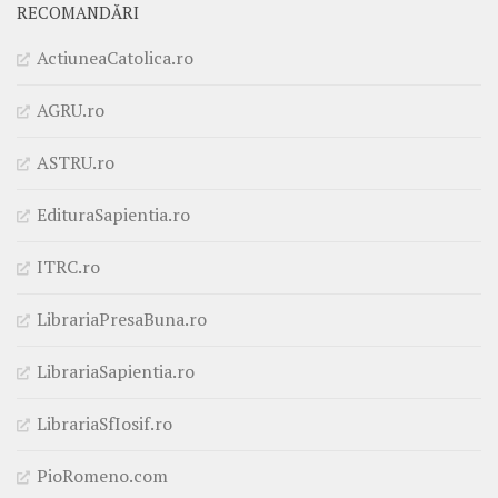
RECOMANDĂRI
ActiuneaCatolica.ro
AGRU.ro
ASTRU.ro
EdituraSapientia.ro
ITRC.ro
LibrariaPresaBuna.ro
LibrariaSapientia.ro
LibrariaSfIosif.ro
PioRomeno.com