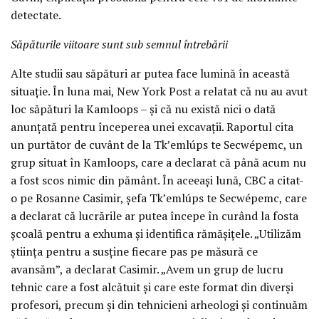
detectate.
Săpăturile viitoare sunt sub semnul întrebării
Alte studii sau săpături ar putea face lumină în această
situație. În luna mai, New York Post a relatat că nu au avut
loc săpături la Kamloops – și că nu există nici o dată
anunțată pentru începerea unei excavații. Raportul cita
un purtător de cuvânt de la Tk’emlúps te Secwépemc, un
grup situat în Kamloops, care a declarat că până acum nu
a fost scos nimic din pământ. În aceeași lună, CBC a citat-
o pe Rosanne Casimir, șefa Tk’emlúps te Secwépemc, care
a declarat că lucrările ar putea începe în curând la fosta
școală pentru a exhuma și identifica rămășițele. „Utilizăm
știința pentru a susține fiecare pas pe măsură ce
avansăm”, a declarat Casimir. „Avem un grup de lucru
tehnic care a fost alcătuit și care este format din diverși
profesori, precum și din tehnicieni arheologi și continuăm