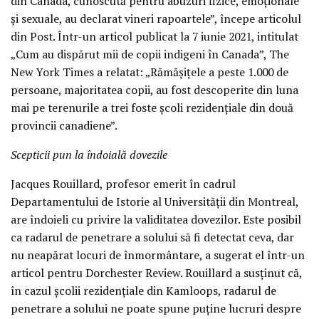
din Canada, cunoscută pentru abuzuri fizice, emoționale
și sexuale, au declarat vineri rapoartele”, începe articolul
din Post. Într-un articol publicat la 7 iunie 2021, intitulat
„Cum au dispărut mii de copii indigeni în Canada”, The
New York Times a relatat: „Rămășițele a peste 1.000 de
persoane, majoritatea copii, au fost descoperite din luna
mai pe terenurile a trei foste școli rezidențiale din două
provincii canadiene”.
Scepticii pun la îndoială dovezile
Jacques Rouillard, profesor emerit în cadrul
Departamentului de Istorie al Universității din Montreal,
are îndoieli cu privire la validitatea dovezilor. Este posibil
ca radarul de penetrare a solului să fi detectat ceva, dar
nu neapărat locuri de înmormântare, a sugerat el într-un
articol pentru Dorchester Review. Rouillard a susținut că,
în cazul școlii rezidențiale din Kamloops, radarul de
penetrare a solului ne poate spune puține lucruri despre