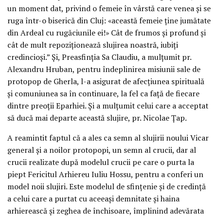
un moment dat, privind o femeie în vârstă care venea și se
ruga într-o biserică din Cluj: «această femeie ține jumătate
din Ardeal cu rugăciunile ei!» Cât de frumos și profund și
cât de mult repoziționează slujirea noastră, iubiți
credincioși.” Și, Preasfinția Sa Claudiu, a mulțumit pr.
Alexandru Hruban, pentru îndeplinirea misiunii sale de
protopop de Gherla, l-a asigurat de afecțiunea spirituală
și comuniunea sa în continuare, la fel ca față de fiecare
dintre preoții Eparhiei. Și a mulțumit celui care a acceptat
să ducă mai departe această slujire, pr. Nicolae Țap.
A reamintit faptul că a ales ca semn al slujirii noului Vicar
general și a noilor protopopi, un semn al crucii, dar al
crucii realizate după modelul crucii pe care o purta la
piept Fericitul Arhiereu Iuliu Hossu, pentru a conferi un
model noii slujiri. Este modelul de sfințenie și de credință
a celui care a purtat cu aceeași demnitate și haina
arhierească și zeghea de închisoare, împlinind adevărata