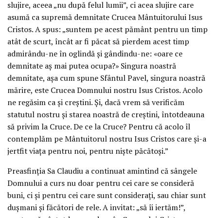
slujire, aceea „nu după felul lumii”, ci acea slujire care
asumă ca supremă demnitate Crucea Mântuitorului Isus
Cristos. A spus: „suntem pe acest pământ pentru un timp
atât de scurt, încât ar fi păcat să pierdem acest timp
admirându-ne în oglindă și gândindu-ne: «oare ce
demnitate aș mai putea ocupa?» Singura noastră
demnitate, așa cum spune Sfântul Pavel, singura noastră
mărire, este Crucea Domnului nostru Isus Cristos. Acolo
ne regăsim ca și creștini. Și, dacă vrem să verificăm
statutul nostru și starea noastră de creștini, întotdeauna
să privim la Cruce. De ce la Cruce? Pentru că acolo îl
contemplăm pe Mântuitorul nostru Isus Cristos care și-a
jertfit viața pentru noi, pentru niște păcătoși.”
Preasfinția Sa Claudiu a continuat amintind că sângele
Domnului a curs nu doar pentru cei care se consideră
buni, ci și pentru cei care sunt considerați, sau chiar sunt
dușmani și făcători de rele. A invitat: „să îi iertăm!”,