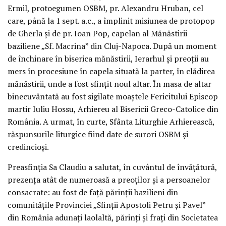
Ermil, protoegumen OSBM, pr. Alexandru Hruban, cel
care, până la 1 sept. a.c., a împlinit misiunea de protopop
de Gherla și de pr. Ioan Pop, capelan al Mănăstirii
baziliene „Sf. Macrina” din Cluj-Napoca. După un moment
de închinare în biserica mănăstirii, Ierarhul și preoții au
mers în procesiune în capela situată la parter, în clădirea
mănăstirii, unde a fost sfințit noul altar. În masa de altar
binecuvântată au fost sigilate moaștele Fericitului Episcop
martir Iuliu Hossu, Arhiereu al Bisericii Greco-Catolice din
România. A urmat, în curte, Sfânta Liturghie Arhierească,
răspunsurile liturgice fiind date de surori OSBM și
credincioși.
Preasfinția Sa Claudiu a salutat, în cuvântul de învățătură,
prezența atât de numeroasă a preoților și a persoanelor
consacrate: au fost de față părinții bazilieni din
comunitățile Provinciei „Sfinții Apostoli Petru și Pavel”
din România adunați laolaltă, părinți și frați din Societatea