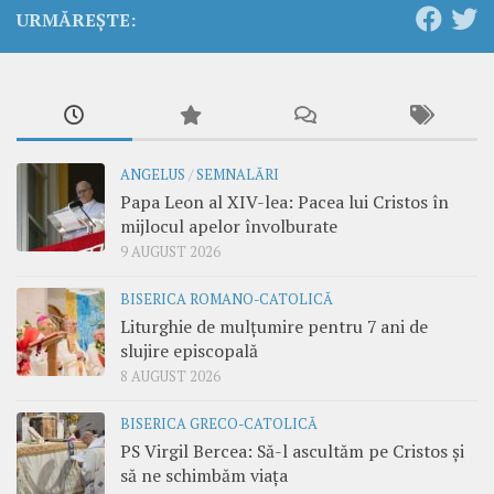
URMĂREȘTE:
ANGELUS
/
SEMNALĂRI
Papa Leon al XIV-lea: Pacea lui Cristos în
mijlocul apelor învolburate
9 AUGUST 2026
BISERICA ROMANO-CATOLICĂ
Liturghie de mulțumire pentru 7 ani de
slujire episcopală
8 AUGUST 2026
BISERICA GRECO-CATOLICĂ
PS Virgil Bercea: Să-l ascultăm pe Cristos și
să ne schimbăm viața