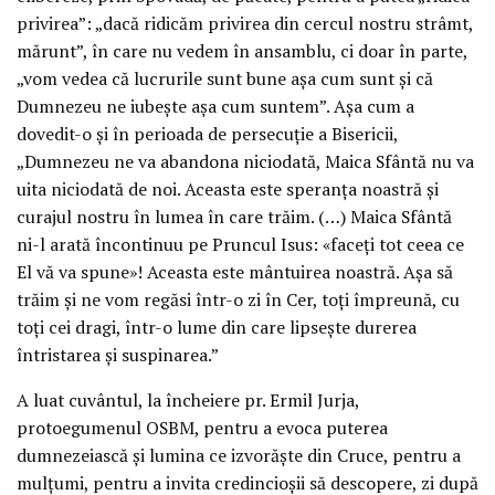
privirea”: „dacă ridicăm privirea din cercul nostru strâmt,
mărunt”, în care nu vedem în ansamblu, ci doar în parte,
„vom vedea că lucrurile sunt bune așa cum sunt și că
Dumnezeu ne iubește așa cum suntem”. Așa cum a
dovedit-o și în perioada de persecuție a Bisericii,
„Dumnezeu ne va abandona niciodată, Maica Sfântă nu va
uita niciodată de noi. Aceasta este speranța noastră și
curajul nostru în lumea în care trăim. (…) Maica Sfântă
ni-l arată încontinuu pe Pruncul Isus: «faceți tot ceea ce
El vă va spune»! Aceasta este mântuirea noastră. Așa să
trăim și ne vom regăsi într-o zi în Cer, toți împreună, cu
toți cei dragi, într-o lume din care lipsește durerea
întristarea și suspinarea.”
A luat cuvântul, la încheiere pr. Ermil Jurja,
protoegumenul OSBM, pentru a evoca puterea
dumnezeiască și lumina ce izvorăște din Cruce, pentru a
mulțumi, pentru a invita credincioșii să descopere, zi după