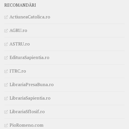
RECOMANDĂRI
ActiuneaCatolica.ro
AGRU.ro
ASTRU.ro
EdituraSapientia.ro
ITRC.ro
LibrariaPresaBuna.ro
LibrariaSapientia.ro
LibrariaSfIosif.ro
PioRomeno.com