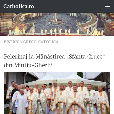
Catholica.ro
Skip to content
BISERICA GRECO-CATOLICĂ
Pelerinaj la Mănăstirea „Sfânta Cruce”
din Mintiu-Gherlii