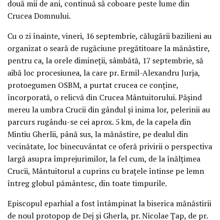
două mii de ani, continuă să coboare peste lume din
Crucea Domnului.
Cu o zi înainte, vineri, 16 septembrie, călugării bazilieni au
organizat o seară de rugăciune pregătitoare la mănăstire,
pentru ca, la orele dimineții, sâmbătă, 17 septembrie, să
aibă loc procesiunea, la care pr. Ermil-Alexandru Jurja,
protoegumen OSBM, a purtat crucea ce conține,
încorporată, o relicvă din Crucea Mântuitorului. Pășind
mereu la umbra Crucii din gândul și inima lor, pelerinii au
parcurs rugându-se cei aprox. 5 km, de la capela din
Mintiu Gherlii, până sus, la mănăstire, pe dealul din
vecinătate, loc binecuvântat ce oferă privirii o perspectiva
largă asupra împrejurimilor, la fel cum, de la înălțimea
Crucii, Mântuitorul a cuprins cu brațele întinse pe lemn
întreg globul pământesc, din toate timpurile.
Episcopul eparhial a fost întâmpinat la biserica mănăstirii
de noul protopop de Dej și Gherla, pr. Nicolae Țap, de pr.