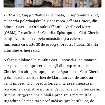
17.09.2022, Cluj (Catholica)
- Sâmbătă, 17 septembrie 2022,
cu ocazia pelerinajului la Mănăstirea „Sfânta Cruce”, din
Mintiu-Gherlii, a Ordinului Sfântului Vasile cel Mare
(OSBM), Preasfinția Sa Claudiu, Episcopul de Cluj-Gherla a
sfințit Altarul din capela mănăstirii și a celebrat,
împreună cu peste 20 de preoți și preoți călugări, Sfânta
Liturghie Arhierească.
A fost zi ploioasă la Mintiu Gherlii această zi de toamnă,
dar ploaia nu a oprit credincioșii din împrejurimile
Gherlei, din alte protopopiate ale Eparhiei de Cluj-Gherla
și din parohii ale Eparhiei de Maramureș – de unde au
venit împreună cu preoții lor, să vină să se unească în
rugăciune de cinstire a Sfintei Cruci, la fel ca în fiecare an.
În plus, curgerea lină a ploii a predispus mai mult la
rugăciune, la meditare profundă asupra harului ce, de