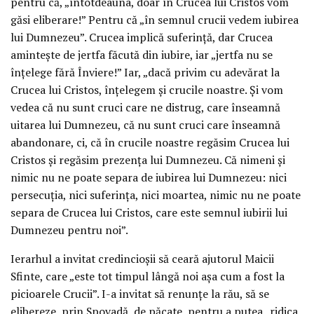
pentru că, „întotdeauna, doar în Crucea lui Cristos vom
găsi eliberare!” Pentru că „în semnul crucii vedem iubirea
lui Dumnezeu”. Crucea implică suferință, dar Crucea
amintește de jertfa făcută din iubire, iar „jertfa nu se
înțelege fără Înviere!” Iar, „dacă privim cu adevărat la
Crucea lui Cristos, înțelegem și crucile noastre. Și vom
vedea că nu sunt cruci care ne distrug, care înseamnă
uitarea lui Dumnezeu, că nu sunt cruci care înseamnă
abandonare, ci, că în crucile noastre regăsim Crucea lui
Cristos și regăsim prezența lui Dumnezeu. Că nimeni și
nimic nu ne poate separa de iubirea lui Dumnezeu: nici
persecuția, nici suferința, nici moartea, nimic nu ne poate
separa de Crucea lui Cristos, care este semnul iubirii lui
Dumnezeu pentru noi”.
Ierarhul a invitat credincioșii să ceară ajutorul Maicii
Sfinte, care „este tot timpul lângă noi așa cum a fost la
picioarele Crucii”. I-a invitat să renunțe la rău, să se
elibereze, prin Spovadă, de păcate, pentru a putea „ridica