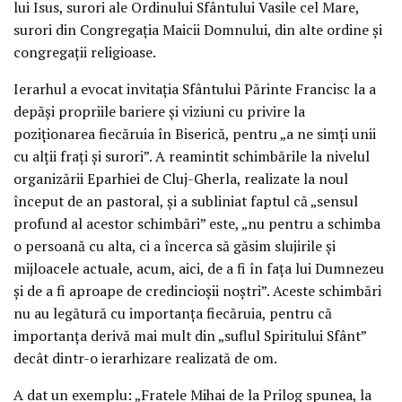
lui Isus, surori ale Ordinului Sfântului Vasile cel Mare,
surori din Congregația Maicii Domnului, din alte ordine și
congregații religioase.
Ierarhul a evocat invitația Sfântului Părinte Francisc la a
depăși propriile bariere și viziuni cu privire la
poziționarea fiecăruia în Biserică, pentru „a ne simți unii
cu alții frați și surori”. A reamintit schimbările la nivelul
organizării Eparhiei de Cluj-Gherla, realizate la noul
început de an pastoral, și a subliniat faptul că „sensul
profund al acestor schimbări” este, „nu pentru a schimba
o persoană cu alta, ci a încerca să găsim slujirile și
mijloacele actuale, acum, aici, de a fi în fața lui Dumnezeu
și de a fi aproape de credincioșii noștri”. Aceste schimbări
nu au legătură cu importanța fiecăruia, pentru că
importanța derivă mai mult din „suflul Spiritului Sfânt”
decât dintr-o ierarhizare realizată de om.
A dat un exemplu: „Fratele Mihai de la Prilog spunea, la