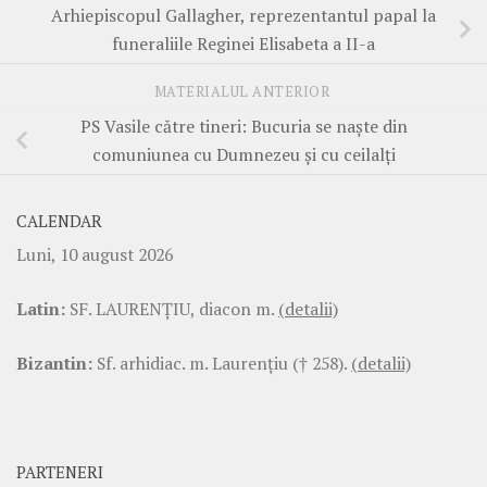
Arhiepiscopul Gallagher, reprezentantul papal la
funeraliile Reginei Elisabeta a II-a
MATERIALUL ANTERIOR
PS Vasile către tineri: Bucuria se naște din
comuniunea cu Dumnezeu și cu ceilalți
CALENDAR
Luni, 10 august 2026
Latin:
SF. LAURENŢIU, diacon m.
(detalii)
Bizantin:
Sf. arhidiac. m. Laurenţiu († 258).
(detalii)
PARTENERI