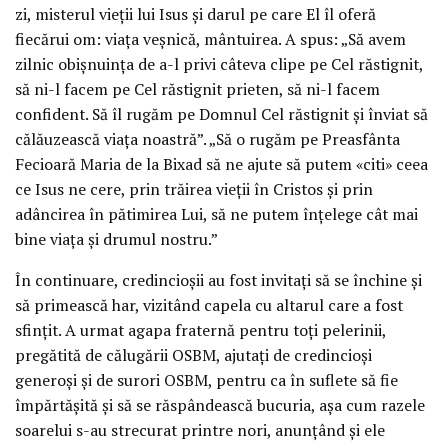
zi, misterul vieții lui Isus și darul pe care El îl oferă
fiecărui om: viața veșnică, mântuirea. A spus: „Să avem
zilnic obișnuința de a-l privi câteva clipe pe Cel răstignit,
să ni-l facem pe Cel răstignit prieten, să ni-l facem
confident. Să îl rugăm pe Domnul Cel răstignit și înviat să
călăuzească viața noastră”. „Să o rugăm pe Preasfânta
Fecioară Maria de la Bixad să ne ajute să putem «citi» ceea
ce Isus ne cere, prin trăirea vieții în Cristos și prin
adâncirea în pătimirea Lui, să ne putem înțelege cât mai
bine viața și drumul nostru.”
În continuare, credincioșii au fost invitați să se închine și
să primească har, vizitând capela cu altarul care a fost
sfințit. A urmat agapa fraternă pentru toți pelerinii,
pregătită de călugării OSBM, ajutați de credincioși
generoși și de surori OSBM, pentru ca în suflete să fie
împărtășită și să se răspândească bucuria, așa cum razele
soarelui s-au strecurat printre nori, anunțând și ele