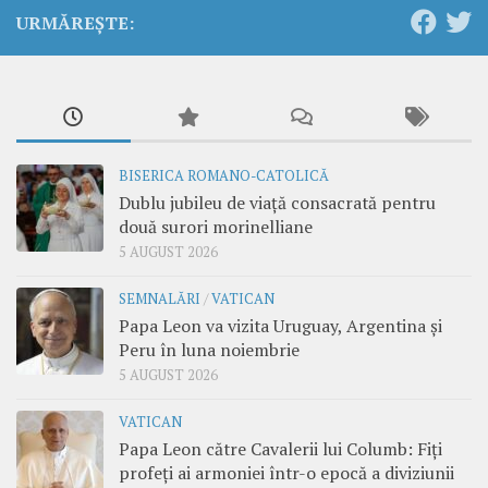
URMĂREȘTE:
BISERICA ROMANO-CATOLICĂ
Dublu jubileu de viață consacrată pentru
două surori morinelliane
5 AUGUST 2026
SEMNALĂRI
/
VATICAN
Papa Leon va vizita Uruguay, Argentina și
Peru în luna noiembrie
5 AUGUST 2026
VATICAN
Papa Leon către Cavalerii lui Columb: Fiți
profeți ai armoniei într-o epocă a diviziunii