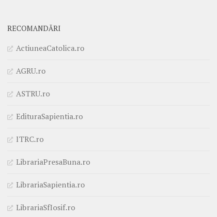
RECOMANDĂRI
ActiuneaCatolica.ro
AGRU.ro
ASTRU.ro
EdituraSapientia.ro
ITRC.ro
LibrariaPresaBuna.ro
LibrariaSapientia.ro
LibrariaSfIosif.ro