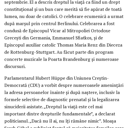
septembrie. El a descris dreptul la viață ca fiind un drept
constituțional și un bun care merită să fie apărat de toată
lumea, nu doar de catolici. O celebrare ecumenică a urmat
după marșul prin centrul Berlinului. Celebrarea a fost
condusă de Episcopul Vicar al Mitropoliei Ortodoxe
Grecești din Germania, Emmanuel Sfiatkos, și de
Episcopul auxiliar catolic Thomas Maria Renz din Dieceza
de Rottenburg-Stuttgart. Au făcut parte din program
concerte muzicale la Poarta Brandenburg și numeroase
discursuri.
Parlamentarul Hubert Hüppe din Uniunea Creștin-
Democrată (CDU) a vorbit despre numeroasele amenințări
la adresa persoanelor înainte și după naștere, inclusiv la
formele selective de diagnostic prenatal și la legalizarea
sinuciderii asistate. „Dreptul la viață este cel mai
important dintre drepturile fundamentale”, a declarat
politicianul. „Dacă nu îl ai, nu îți rămâne nimic”. Moașa
Sarah Göbel a subliniat faptul că majoritatea femeilor care