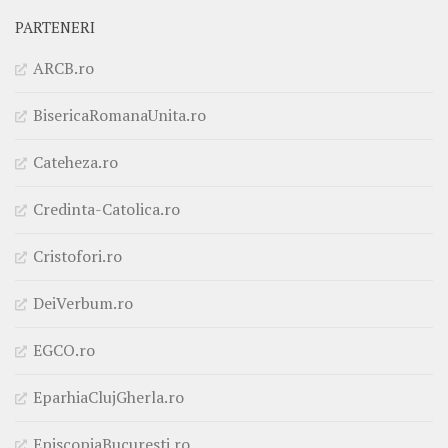
PARTENERI
ARCB.ro
BisericaRomanaUnita.ro
Cateheza.ro
Credinta-Catolica.ro
Cristofori.ro
DeiVerbum.ro
EGCO.ro
EparhiaClujGherla.ro
EpiscopiaBucuresti.ro