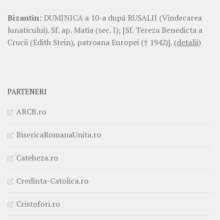
Bizantin:
DUMINICA a 10-a după RUSALII (Vindecarea
lunaticului). Sf. ap. Matia (sec. I); [Sf. Tereza Benedicta a
Crucii (Edith Stein), patroana Europei († 1942)].
(detalii)
PARTENERI
ARCB.ro
BisericaRomanaUnita.ro
Cateheza.ro
Credinta-Catolica.ro
Cristofori.ro