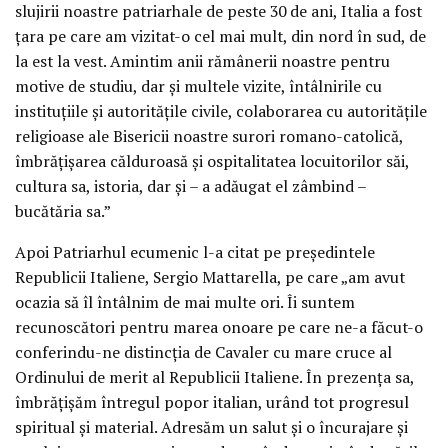
slujirii noastre patriarhale de peste 30 de ani, Italia a fost
țara pe care am vizitat-o cel mai mult, din nord în sud, de
la est la vest. Amintim anii rămânerii noastre pentru
motive de studiu, dar și multele vizite, întâlnirile cu
instituțiile și autoritățile civile, colaborarea cu autoritățile
religioase ale Bisericii noastre surori romano-catolică,
îmbrățișarea călduroasă și ospitalitatea locuitorilor săi,
cultura sa, istoria, dar și – a adăugat el zâmbind –
bucătăria sa.”
Apoi Patriarhul ecumenic l-a citat pe președintele
Republicii Italiene, Sergio Mattarella, pe care „am avut
ocazia să îl întâlnim de mai multe ori. Îi suntem
recunoscători pentru marea onoare pe care ne-a făcut-o
conferindu-ne distincția de Cavaler cu mare cruce al
Ordinului de merit al Republicii Italiene. În prezența sa,
îmbrățișăm întregul popor italian, urând tot progresul
spiritual și material. Adresăm un salut și o încurajare și