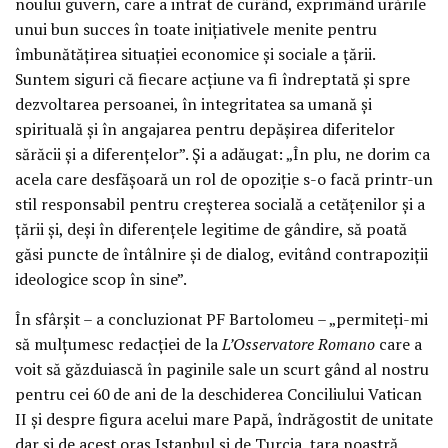
noului guvern, care a intrat de curând, exprimând urările
unui bun succes în toate inițiativele menite pentru
îmbunătățirea situației economice și sociale a țării.
Suntem siguri că fiecare acțiune va fi îndreptată și spre
dezvoltarea persoanei, în integritatea sa umană și
spirituală și în angajarea pentru depășirea diferitelor
sărăcii și a diferențelor”. Și a adăugat: „În plu, ne dorim ca
acela care desfășoară un rol de opoziție s-o facă printr-un
stil responsabil pentru creșterea socială a cetățenilor și a
țării și, deși în diferențele legitime de gândire, să poată
găsi puncte de întâlnire și de dialog, evitând contrapoziții
ideologice scop în sine”.
În sfârșit – a concluzionat PF Bartolomeu – „permiteți-mi
să mulțumesc redacției de la
L’Osservatore Romano
care a
voit să găzduiască în paginile sale un scurt gând al nostru
pentru cei 60 de ani de la deschiderea Conciliului Vatican
II și despre figura acelui mare Papă, îndrăgostit de unitate
dar și de acest oraș Istanbul și de Turcia, țara noastră,