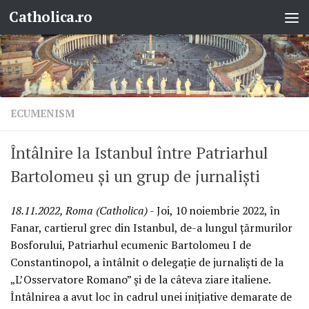
Catholica.ro
Skip to content
ECUMENISM
Întâlnire la Istanbul între Patriarhul
Bartolomeu și un grup de jurnaliști
18.11.2022, Roma (Catholica)
- Joi, 10 noiembrie 2022, în
Fanar, cartierul grec din Istanbul, de-a lungul țărmurilor
Bosforului, Patriarhul ecumenic Bartolomeu I de
Constantinopol, a întâlnit o delegație de jurnaliști de la
„L’Osservatore Romano” și de la câteva ziare italiene.
Întâlnirea a avut loc în cadrul unei inițiative demarate de