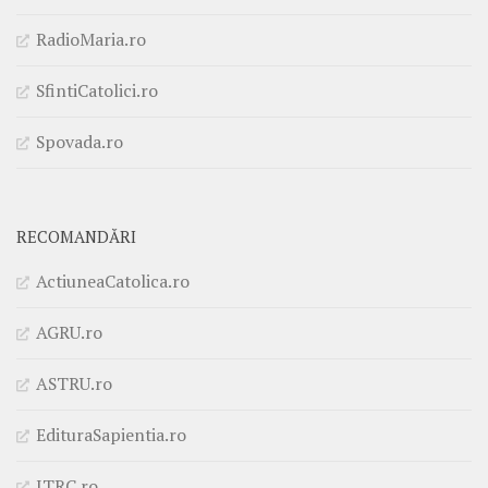
RadioMaria.ro
SfintiCatolici.ro
Spovada.ro
RECOMANDĂRI
ActiuneaCatolica.ro
AGRU.ro
ASTRU.ro
EdituraSapientia.ro
ITRC.ro