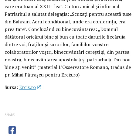
care era Ioan al XXIII-lea”. Cu ton amical și informal
Patriarhul a salutat delegația: „Scuzați pentru această tuse
din Bahrain. Aerul condiționat, unde era conferința, era
prea tare”. Concluzând cu binecuvântarea: „Domnul
dătătorul oricărui bine și bun cu toate darurile fiecăruia
dintre voi, fraților și surorilor, familiilor voastre,
colaboratorilor voștri, binecuvântări cerești și, din partea
noastră, binecuvântarea apostolică și patriarhală. Din nou
bine ați venit!” (material L’Osservatore Romano, tradus de
pr. Mihai Pătrașcu pentru Ercis.ro)
Sursa:
Ercis.ro
SHARE