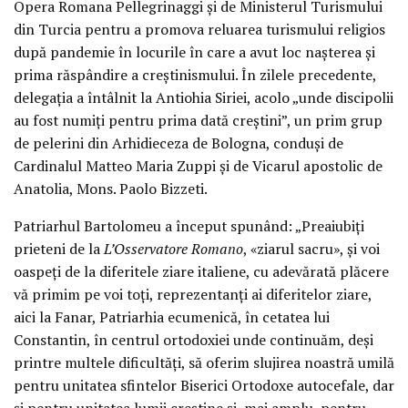
Opera Romana Pellegrinaggi și de Ministerul Turismului
din Turcia pentru a promova reluarea turismului religios
după pandemie în locurile în care a avut loc nașterea și
prima răspândire a creștinismului. În zilele precedente,
delegația a întâlnit la Antiohia Siriei, acolo „unde discipolii
au fost numiți pentru prima dată creștini”, un prim grup
de pelerini din Arhidieceza de Bologna, conduși de
Cardinalul Matteo Maria Zuppi și de Vicarul apostolic de
Anatolia, Mons. Paolo Bizzeti.
Patriarhul Bartolomeu a început spunând: „Preaiubiți
prieteni de la
L’Osservatore Romano
, «ziarul sacru», și voi
oaspeți de la diferitele ziare italiene, cu adevărată plăcere
vă primim pe voi toți, reprezentanți ai diferitelor ziare,
aici la Fanar, Patriarhia ecumenică, în cetatea lui
Constantin, în centrul ortodoxiei unde continuăm, deși
printre multele dificultăți, să oferim slujirea noastră umilă
pentru unitatea sfintelor Biserici Ortodoxe autocefale, dar
și pentru unitatea lumii creștine și, mai amplu, pentru