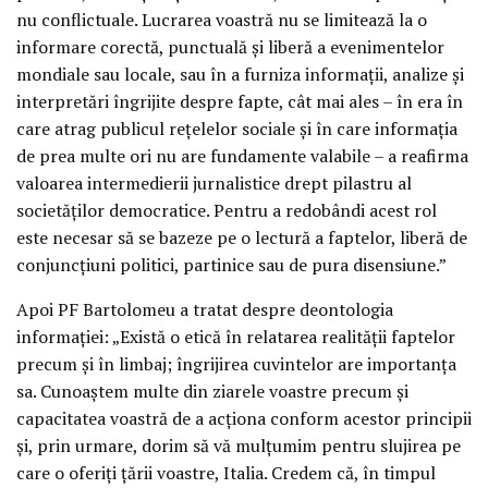
nu conflictuale. Lucrarea voastră nu se limitează la o
informare corectă, punctuală și liberă a evenimentelor
mondiale sau locale, sau în a furniza informații, analize și
interpretări îngrijite despre fapte, cât mai ales – în era în
care atrag publicul rețelelor sociale și în care informația
de prea multe ori nu are fundamente valabile – a reafirma
valoarea intermedierii jurnalistice drept pilastru al
societăților democratice. Pentru a redobândi acest rol
este necesar să se bazeze pe o lectură a faptelor, liberă de
conjuncțiuni politici, partinice sau de pura disensiune.”
Apoi PF Bartolomeu a tratat despre deontologia
informației: „Există o etică în relatarea realității faptelor
precum și în limbaj; îngrijirea cuvintelor are importanța
sa. Cunoaștem multe din ziarele voastre precum și
capacitatea voastră de a acționa conform acestor principii
și, prin urmare, dorim să vă mulțumim pentru slujirea pe
care o oferiți țării voastre, Italia. Credem că, în timpul