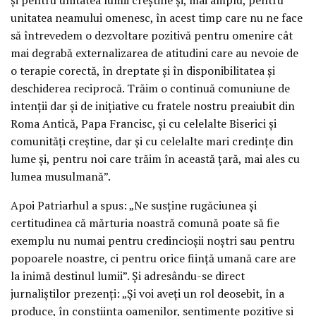
unitatea neamului omenesc, în acest timp care nu ne face
să întrevedem o dezvoltare pozitivă pentru omenire cât
mai degrabă externalizarea de atitudini care au nevoie de
o terapie corectă, în dreptate și în disponibilitatea și
deschiderea reciprocă. Trăim o continuă comuniune de
intenții dar și de inițiative cu fratele nostru preaiubit din
Roma Antică, Papa Francisc, și cu celelalte Biserici și
comunități creștine, dar și cu celelalte mari credințe din
lume și, pentru noi care trăim în această țară, mai ales cu
lumea musulmană”.
Apoi Patriarhul a spus: „Ne susține rugăciunea și
certitudinea că mărturia noastră comună poate să fie
exemplu nu numai pentru credincioșii noștri sau pentru
popoarele noastre, ci pentru orice ființă umană care are
la inimă destinul lumii”. Și adresându-se direct
jurnaliștilor prezenți: „Și voi aveți un rol deosebit, în a
produce, în conștiința oamenilor, sentimente pozitive și