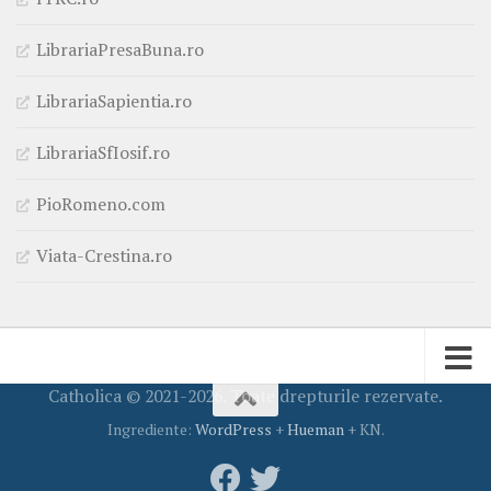
LibrariaPresaBuna.ro
LibrariaSapientia.ro
LibrariaSfIosif.ro
PioRomeno.com
Viata-Crestina.ro
Catholica © 2021-2026. Toate drepturile rezervate.
Ingrediente:
WordPress
+
Hueman
+ KN.