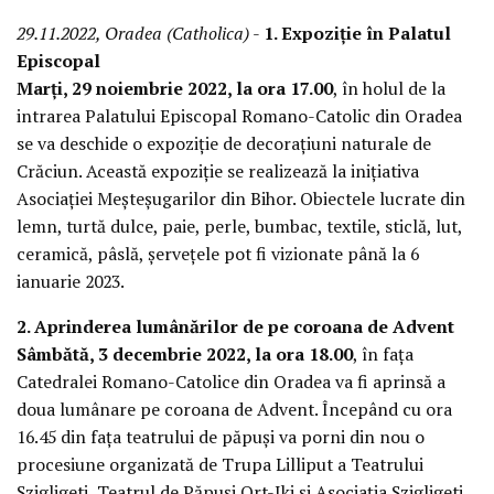
29.11.2022, Oradea (Catholica)
-
1. Expoziție în Palatul
Episcopal
Marți, 29 noiembrie 2022, la ora 17.00
, în holul de la
intrarea Palatului Episcopal Romano-Catolic din Oradea
se va deschide o expoziție de decorațiuni naturale de
Crăciun. Această expoziție se realizează la inițiativa
Asociației Meșteșugarilor din Bihor. Obiectele lucrate din
lemn, turtă dulce, paie, perle, bumbac, textile, sticlă, lut,
ceramică, pâslă, șervețele pot fi vizionate până la 6
ianuarie 2023.
2. Aprinderea lumânărilor de pe coroana de Advent
Sâmbătă, 3 decembrie 2022, la ora 18.00
, în fața
Catedralei Romano-Catolice din Oradea va fi aprinsă a
doua lumânare pe coroana de Advent. Începând cu ora
16.45 din fața teatrului de păpuși va porni din nou o
procesiune organizată de Trupa Lilliput a Teatrului
Szigligeti, Teatrul de Păpuși Ort-Iki și Asociația Szigligeti