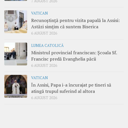
7 AUGUST 2026
VATICAN
Recunoștință pentru vizita papală la Assisi:
Astăzi simțim că suntem Biserica
6 AUGUST 2026
LUMEA CATOLICĂ
Ministrul provincial franciscan: Școala Sf.
Francisc predă Evanghelia păcii
6 AUGUST 2026
VATICAN
În Assisi, Papa i-a încurajat pe tineri să
atingă trupul suferind al altora
6 AUGUST 2026