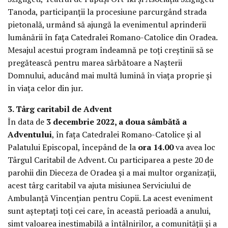
Tanoda, participanții la procesiune parcurgând strada
pietonală, urmând să ajungă la evenimentul aprinderii
lumânării în fața Catedralei Romano-Catolice din Oradea.
Mesajul acestui program îndeamnă pe toți creștinii să se
pregătească pentru marea sărbătoare a Nașterii
Domnului, aducând mai multă lumină în viața proprie și
în viața celor din jur.
3. Târg caritabil de Advent
În data de
3 decembrie 2022, a doua sâmbătă a
Adventului
, în fața Catedralei Romano-Catolice și al
Palatului Episcopal, începând de la
ora 14.00
va avea loc
Târgul Caritabil de Advent. Cu participarea a peste 20 de
parohii din Dieceza de Oradea și a mai multor organizații,
acest târg caritabil va ajuta misiunea Serviciului de
Ambulanță Vincențian pentru Copii. La acest eveniment
sunt așteptați toți cei care, în această perioadă a anului,
simt valoarea inestimabilă a întâlnirilor, a comunității și a