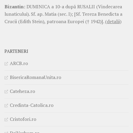
Bizantin:
DUMINICA a 10-a după RUSALII (Vindecarea
lunaticului). Sf. ap. Matia (sec. I); [Sf. Tereza Benedicta a
Crucii (Edith Stein), patroana Europei († 1942)].
(detalii)
PARTENERI
ARCB.ro
BisericaRomanaUnita.ro
Cateheza.ro
Credinta-Catolica.ro
Cristofori.ro
DeiVerbum.ro