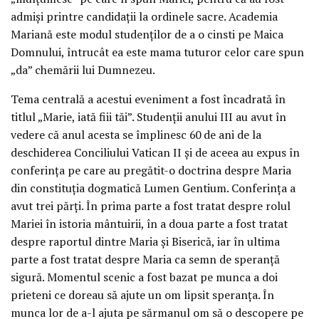
admiși printre candidații la ordinele sacre. Academia
Mariană este modul studenților de a o cinsti pe Maica
Domnului, întrucât ea este mama tuturor celor care spun
„da” chemării lui Dumnezeu.
Tema centrală a acestui eveniment a fost încadrată în
titlul „Marie, iată fiii tăi”. Studenții anului III au avut în
vedere că anul acesta se împlinesc 60 de ani de la
deschiderea Conciliului Vatican II și de aceea au expus în
conferința pe care au pregătit-o doctrina despre Maria
din constituția dogmatică Lumen Gentium. Conferința a
avut trei părți. În prima parte a fost tratat despre rolul
Mariei în istoria mântuirii, în a doua parte a fost tratat
despre raportul dintre Maria și Biserică, iar în ultima
parte a fost tratat despre Maria ca semn de speranță
sigură. Momentul scenic a fost bazat pe munca a doi
prieteni ce doreau să ajute un om lipsit speranța. În
munca lor de a-l ajuta pe sărmanul om să o descopere pe