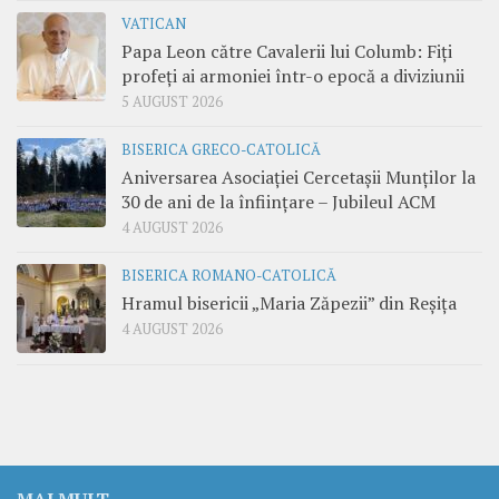
VATICAN
Papa Leon către Cavalerii lui Columb: Fiți
profeți ai armoniei într-o epocă a diviziunii
5 AUGUST 2026
BISERICA GRECO-CATOLICĂ
Aniversarea Asociației Cercetașii Munților la
30 de ani de la înființare – Jubileul ACM
4 AUGUST 2026
BISERICA ROMANO-CATOLICĂ
Hramul bisericii „Maria Zăpezii” din Reșița
4 AUGUST 2026