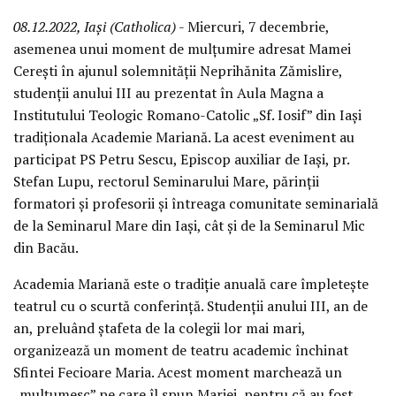
08.12.2022, Iași (Catholica)
- Miercuri, 7 decembrie,
asemenea unui moment de mulțumire adresat Mamei
Cerești în ajunul solemnității Neprihănita Zămislire,
studenții anului III au prezentat în Aula Magna a
Institutului Teologic Romano-Catolic „Sf. Iosif” din Iași
tradiționala Academie Mariană. La acest eveniment au
participat PS Petru Sescu, Episcop auxiliar de Iași, pr.
Stefan Lupu, rectorul Seminarului Mare, părinții
formatori și profesorii și întreaga comunitate seminarială
de la Seminarul Mare din Iași, cât și de la Seminarul Mic
din Bacău.
Academia Mariană este o tradiție anuală care împletește
teatrul cu o scurtă conferință. Studenții anului III, an de
an, preluând ștafeta de la colegii lor mai mari,
organizează un moment de teatru academic închinat
Sfintei Fecioare Maria. Acest moment marchează un
„mulțumesc” pe care îl spun Mariei, pentru că au fost