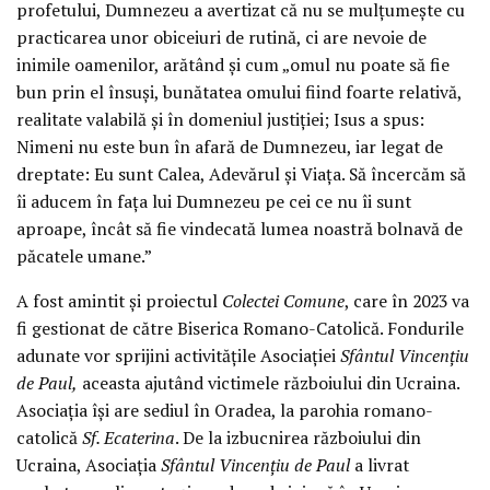
profetului, Dumnezeu a avertizat că nu se mulțumește cu
practicarea unor obiceiuri de rutină, ci are nevoie de
inimile oamenilor, arătând și cum „omul nu poate să fie
bun prin el însuși, bunătatea omului fiind foarte relativă,
realitate valabilă și în domeniul justiției; Isus a spus:
Nimeni nu este bun în afară de Dumnezeu, iar legat de
dreptate: Eu sunt Calea, Adevărul și Viața. Să încercăm să
îi aducem în fața lui Dumnezeu pe cei ce nu îi sunt
aproape, încât să fie vindecată lumea noastră bolnavă de
păcatele umane.”
A fost amintit și proiectul
Colectei Comune
, care în 2023 va
fi gestionat de către Biserica Romano-Catolică. Fondurile
adunate vor sprijini activitățile Asociației
Sfântul Vincențiu
de Paul,
aceasta ajutând victimele războiului din Ucraina.
Asociația își are sediul în Oradea, la parohia romano-
catolică
Sf. Ecaterina
. De la izbucnirea războiului din
Ucraina, Asociația
Sfântul Vincențiu de Paul
a livrat