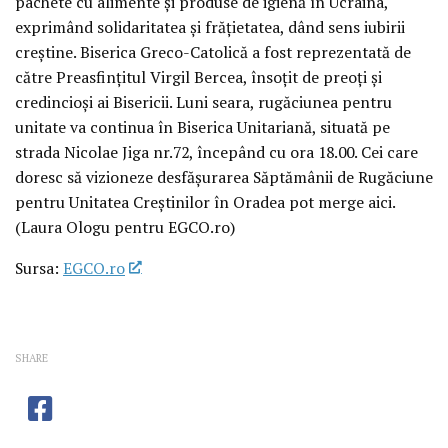
pachete cu alimente și produse de igienă în Ucraina,
exprimând solidaritatea și frățietatea, dând sens iubirii
creștine. Biserica Greco-Catolică a fost reprezentată de
către Preasfințitul Virgil Bercea, însoțit de preoți și
credincioși ai Bisericii. Luni seara, rugăciunea pentru
unitate va continua în Biserica Unitariană, situată pe
strada Nicolae Jiga nr.72, începând cu ora 18.00. Cei care
doresc să vizioneze desfășurarea Săptămânii de Rugăciune
pentru Unitatea Creștinilor în Oradea pot merge aici.
(Laura Ologu pentru EGCO.ro)
Sursa:
EGCO.ro
SHARE