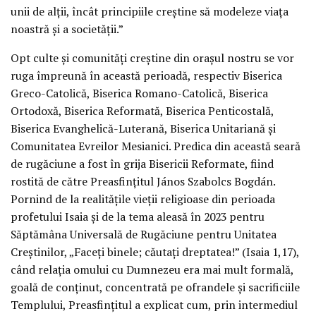
unii de alții, încât principiile creștine să modeleze viața
noastră și a societății.”
Opt culte și comunități creștine din orașul nostru se vor
ruga împreună în această perioadă, respectiv Biserica
Greco-Catolică, Biserica Romano-Catolică, Biserica
Ortodoxă, Biserica Reformată, Biserica Penticostală,
Biserica Evanghelică-Luterană, Biserica Unitariană și
Comunitatea Evreilor Mesianici. Predica din această seară
de rugăciune a fost în grija Bisericii Reformate, fiind
rostită de către Preasfințitul János Szabolcs Bogdán.
Pornind de la realitățile vieții religioase din perioada
profetului Isaia și de la tema aleasă în 2023 pentru
Săptămâna Universală de Rugăciune pentru Unitatea
Creștinilor, „Faceți binele; căutați dreptatea!” (Isaia 1,17),
când relația omului cu Dumnezeu era mai mult formală,
goală de conținut, concentrată pe ofrandele și sacrificiile
Templului, Preasfințitul a explicat cum, prin intermediul