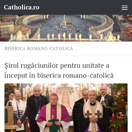
Catholica.ro
Skip to content
BISERICA ROMANO-CATOLICĂ
Șirul rugăciunilor pentru unitate a
început în biserica romano-catolică