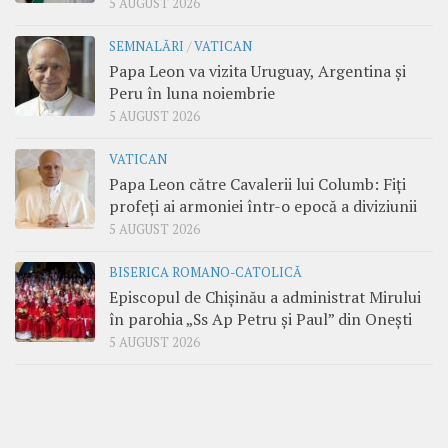
5 AUGUST 2026
SEMNALĂRI
/
VATICAN
Papa Leon va vizita Uruguay, Argentina și
Peru în luna noiembrie
5 AUGUST 2026
VATICAN
Papa Leon către Cavalerii lui Columb: Fiți
profeți ai armoniei într-o epocă a diviziunii
5 AUGUST 2026
BISERICA ROMANO-CATOLICĂ
Episcopul de Chișinău a administrat Mirului
în parohia „Ss Ap Petru și Paul” din Onești
5 AUGUST 2026