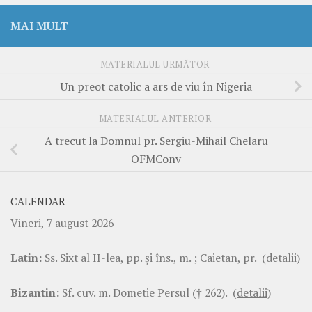
MAI MULT
MATERIALUL URMĂTOR
Un preot catolic a ars de viu în Nigeria
MATERIALUL ANTERIOR
A trecut la Domnul pr. Sergiu-Mihail Chelaru
OFMConv
CALENDAR
Vineri, 7 august 2026
Latin:
Ss. Sixt al II-lea, pp. şi îns., m. ; Caietan, pr.
(detalii)
Bizantin:
Sf. cuv. m. Dometie Persul († 262).
(detalii)