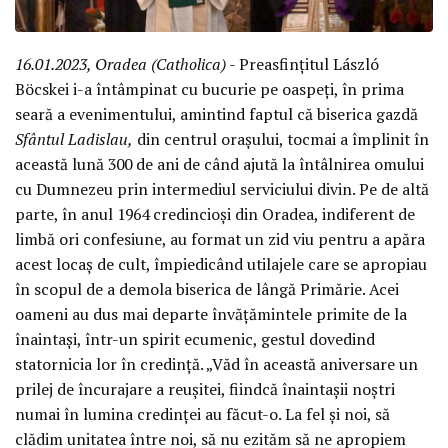
16.01.2023, Oradea (Catholica)
- Preasfințitul László
Böcskei i-a întâmpinat cu bucurie pe oaspeți, în prima
seară a evenimentului, amintind faptul că biserica gazdă
Sfântul Ladislau,
din centrul orașului, tocmai a împlinit în
această lună 300 de ani de când ajută la întâlnirea omului
cu Dumnezeu prin intermediul serviciului divin. Pe de altă
parte, în anul 1964 credincioși din Oradea, indiferent de
limbă ori confesiune, au format un zid viu pentru a apăra
acest locaș de cult, împiedicând utilajele care se apropiau
în scopul de a demola biserica de lângă Primărie. Acei
oameni au dus mai departe învățămintele primite de la
înaintași, într-un spirit ecumenic, gestul dovedind
statornicia lor în credință. „Văd în această aniversare un
prilej de încurajare a reușitei, fiindcă înaintașii noștri
numai în lumina credinței au făcut-o. La fel și noi, să
clădim unitatea între noi, să nu ezităm să ne apropiem