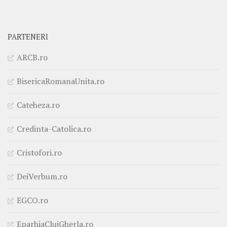
PARTENERI
ARCB.ro
BisericaRomanaUnita.ro
Cateheza.ro
Credinta-Catolica.ro
Cristofori.ro
DeiVerbum.ro
EGCO.ro
EparhiaClujGherla.ro