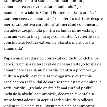
Dumnezeu”. Pentru sfânt, a continuat Pontiful,
comunicarea era o „reflectare a sufletului” și o
manifestare a iubirii. Sfântul Francisc de Sales arată că
„suntem ceea ce comunicăm” și a oferit o mărturie despre
mersul „împotriva curentului” atunci când comunicarea
era adesea „exploatată pentru ca lumea să ne vadă așa
cum am vrea să fim și nu așa cum suntem”. Scrierile sale
constituie „o lectură extrem de plăcută, instructivă și
stimulantă”.
Papa a analizat din nou contextul conflictului global pe
care îl trăim și a reiterat cât de necesară este „o formă de
comunicare care să nu fie ostilă” pentru a promova „o
cultură a păcii”, capabilă să învingă ura și dușmănia.
Escaladarea războiului de care se teme astăzi omenirea, a
scris Pontiful, „trebuie oprită cât mai curând posibil,
inclusiv la nivelul comunicării”, deoarece cuvintele se
transformă adesea în acțiuni războinice de o odioasă
violență”. Și a adăugat: „Avem nevoie de comunicatori