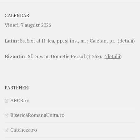
CALENDAR
Vineri, 7 august 2026
Latin:
Ss. Sixt al II-lea, pp. şi îns., m. ; Caietan, pr.
(detalii)
Bizantin:
Sf. cuv. m. Dometie Persul († 262).
(detalii)
PARTENERI
ARCB.ro
BisericaRomanaUnita.ro
Cateheza.ro