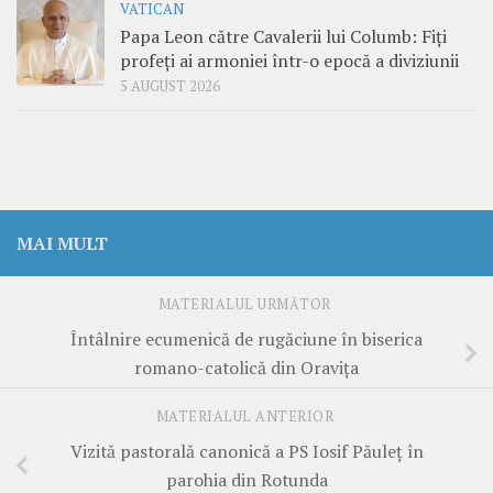
VATICAN
Papa Leon către Cavalerii lui Columb: Fiți
profeți ai armoniei într-o epocă a diviziunii
5 AUGUST 2026
MAI MULT
MATERIALUL URMĂTOR
Întâlnire ecumenică de rugăciune în biserica
romano-catolică din Oravița
MATERIALUL ANTERIOR
Vizită pastorală canonică a PS Iosif Păuleț în
parohia din Rotunda