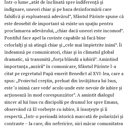
Într-o lume „atât de înclinată spre indiferență și
indignare, uneori chiar și pe baza dezinformării care
falsifică și exploatează adevărul”, Sfântul Părinte spune că
este deosebit de important să existe un spațiu pentru
proclamarea adevărului, „chiar dacă uneori este incomod”.
Pontiful face apel la cuvinte capabile să facă bine
celorlalți și să atingă chiar și „cele mai împietrite inimi”. Îi
îndeamnă pe comunicatori, chiar și în climatul global
dramatic, să transmită „forța blândă a iubirii”. Amintind
importanța „auzirii” în comunicare, Sfântul Părinte l-a
citat pe regretatul Papă emerit Benedict al XVI-lea, care a
spus: „Proiectul creștin, preluat din învățătura lui Isus,
este ‘o inimă care vede’ acolo unde este nevoie de iubire și
acționează în mod corespunzător”. A amintit dialogul
sincer al lui Isus cu discipolii pe drumul lor spre Emaus,
observând că El vorbește cu iubire, îi însoțește și îi
respectă. „Într-o perioadă istorică marcată de polarizări și
contraste – la care, din nefericire, nici măcar comunitatea