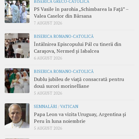
BISERICA GRECO-CATOLICĂ
PS Vasile în parohia „Schimbarea la Față” –
Valea Caselor din Bârsana
7 AUGUST 2026
BISERICA ROMANO-CATOLICĂ
Întâlnirea Episcopului Pál cu tinerii din
Carașova, Nermed și Iabalcea
6 AUGUST 2026
BISERICA ROMANO-CATOLICĂ
Dublu jubileu de viață consacrată pentru
două surori morinelliane
5 AUGUST 2026
SEMNALĂRI
/
VATICAN
Papa Leon va vizita Uruguay, Argentina și
Peru în luna noiembrie
5 AUGUST 2026