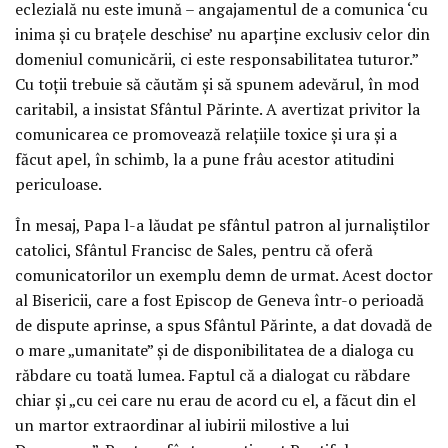
eclezială nu este imună – angajamentul de a comunica ‘cu
inima și cu brațele deschise’ nu aparține exclusiv celor din
domeniul comunicării, ci este responsabilitatea tuturor.”
Cu toții trebuie să căutăm și să spunem adevărul, în mod
caritabil, a insistat Sfântul Părinte. A avertizat privitor la
comunicarea ce promovează relațiile toxice și ura și a
făcut apel, în schimb, la a pune frâu acestor atitudini
periculoase.
În mesaj, Papa l-a lăudat pe sfântul patron al jurnaliștilor
catolici, Sfântul Francisc de Sales, pentru că oferă
comunicatorilor un exemplu demn de urmat. Acest doctor
al Bisericii, care a fost Episcop de Geneva într-o perioadă
de dispute aprinse, a spus Sfântul Părinte, a dat dovadă de
o mare „umanitate” și de disponibilitatea de a dialoga cu
răbdare cu toată lumea. Faptul că a dialogat cu răbdare
chiar și „cu cei care nu erau de acord cu el, a făcut din el
un martor extraordinar al iubirii milostive a lui