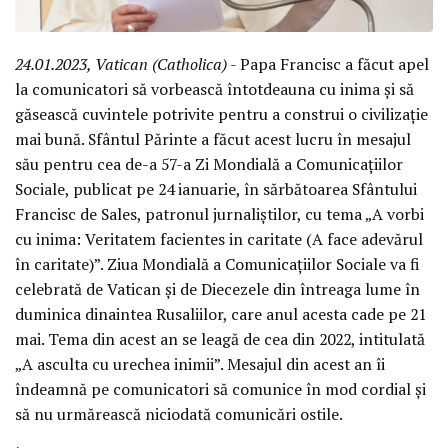
24.01.2023, Vatican (Catholica)
- Papa Francisc a făcut apel
la comunicatori să vorbească întotdeauna cu inima și să
găsească cuvintele potrivite pentru a construi o civilizație
mai bună. Sfântul Părinte a făcut acest lucru în mesajul
său pentru cea de-a 57-a Zi Mondială a Comunicațiilor
Sociale, publicat pe 24 ianuarie, în sărbătoarea Sfântului
Francisc de Sales, patronul jurnaliștilor, cu tema „A vorbi
cu inima: Veritatem facientes in caritate (A face adevărul
în caritate)”. Ziua Mondială a Comunicațiilor Sociale va fi
celebrată de Vatican și de Diecezele din întreaga lume în
duminica dinaintea Rusaliilor, care anul acesta cade pe 21
mai. Tema din acest an se leagă de cea din 2022, intitulată
„A asculta cu urechea inimii”. Mesajul din acest an îi
îndeamnă pe comunicatori să comunice în mod cordial și
să nu urmărească niciodată comunicări ostile.