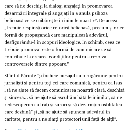
care să fie deschiși la dialog, angajați în promovarea
dezarmării integrale și angajați în a anula psihoza
belicoasă ce se cuibărește în inimile noastre”. De aceea
„trebuie respinsă orice retorică belicoasă, precum și orice
formă de propagandă care manipulează adevărul,
desfigurându-l în scopuri ideologice. În schimb, ceea ce
trebuie promovat este o formă de comunicare ce să
contribuie la crearea condițiilor pentru a rezolva
controversele dintre popoare.”
Sfântul Părinte își încheie mesajul cu o rugăciune pentru
jurnaliști și pentru toți cei care comunică, pentru ca Isus
„să ne ajute să facem comunicarea noastră clară, deschisă
și sinceră… să ne ajute să ascultăm bătăile inimilor, să ne
redescoperim ca frați și surori și să dezarmăm ostilitatea
care dezbină” și „să ne ajute să spunem adevărul în
caritate, pentru a ne simți protectori unii față de alții”.