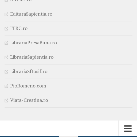
EdituraSapientia.ro
ITRC.ro
LibrariaPresaBuna.ro
LibrariaSapientia.ro
LibrariaSfIosif.ro
PioRomeno.com
Viata-Crestina.ro