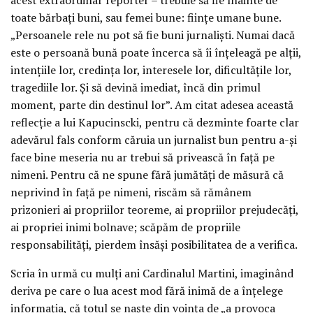
toate bărbați buni, sau femei bune: ființe umane bune.
„Persoanele rele nu pot să fie buni jurnaliști. Numai dacă
este o persoană bună poate încerca să îi înțeleagă pe alții,
intențiile lor, credința lor, interesele lor, dificultățile lor,
tragediile lor. Și să devină imediat, încă din primul
moment, parte din destinul lor”. Am citat adesea această
reflecție a lui Kapucinscki, pentru că dezminte foarte clar
adevărul fals conform căruia un jurnalist bun pentru a-și
face bine meseria nu ar trebui să privească în față pe
nimeni. Pentru că ne spune fără jumătăți de măsură că
neprivind în față pe nimeni, riscăm să rămânem
prizonieri ai propriilor teoreme, ai propriilor prejudecăți,
ai propriei inimi bolnave; scăpăm de propriile
responsabilități, pierdem însăși posibilitatea de a verifica.
Scria în urmă cu mulți ani Cardinalul Martini, imaginând
deriva pe care o lua acest mod fără inimă de a înțelege
informația, că totul se naște din voința de „a provoca