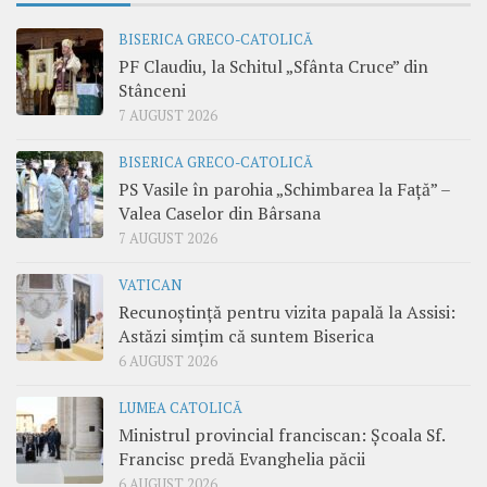
BISERICA GRECO-CATOLICĂ
PF Claudiu, la Schitul „Sfânta Cruce” din
Stânceni
7 AUGUST 2026
BISERICA GRECO-CATOLICĂ
PS Vasile în parohia „Schimbarea la Față” –
Valea Caselor din Bârsana
7 AUGUST 2026
VATICAN
Recunoștință pentru vizita papală la Assisi:
Astăzi simțim că suntem Biserica
6 AUGUST 2026
LUMEA CATOLICĂ
Ministrul provincial franciscan: Școala Sf.
Francisc predă Evanghelia păcii
6 AUGUST 2026