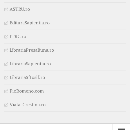
ASTRU.ro
EdituraSapientia.ro
ITRC.ro
LibrariaPresaBuna.ro
LibrariaSapientia.ro
LibrariaSfIosif.ro
PioRomeno.com
Viata-Crestina.ro