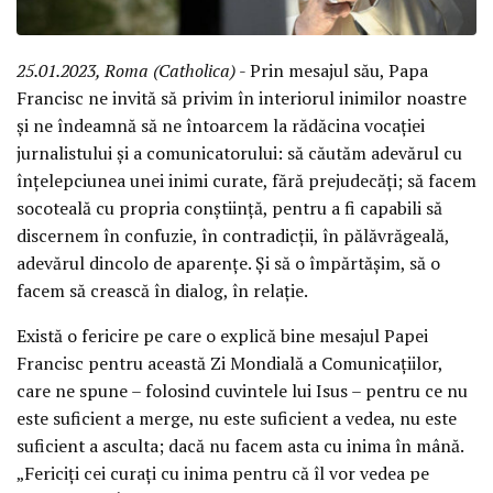
25.01.2023, Roma (Catholica)
- Prin mesajul său, Papa
Francisc ne invită să privim în interiorul inimilor noastre
și ne îndeamnă să ne întoarcem la rădăcina vocației
jurnalistului și a comunicatorului: să căutăm adevărul cu
înțelepciunea unei inimi curate, fără prejudecăți; să facem
socoteală cu propria conștiință, pentru a fi capabili să
discernem în confuzie, în contradicții, în pălăvrăgeală,
adevărul dincolo de aparențe. Și să o împărtășim, să o
facem să crească în dialog, în relație.
Există o fericire pe care o explică bine mesajul Papei
Francisc pentru această Zi Mondială a Comunicațiilor,
care ne spune – folosind cuvintele lui Isus – pentru ce nu
este suficient a merge, nu este suficient a vedea, nu este
suficient a asculta; dacă nu facem asta cu inima în mână.
„Fericiți cei curați cu inima pentru că îl vor vedea pe