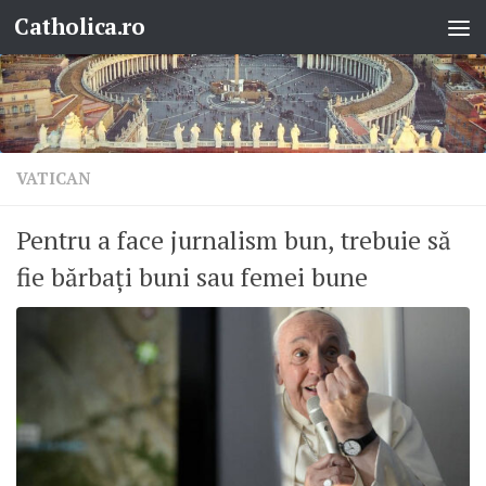
Catholica.ro
Skip to content
VATICAN
Pentru a face jurnalism bun, trebuie să
fie bărbați buni sau femei bune