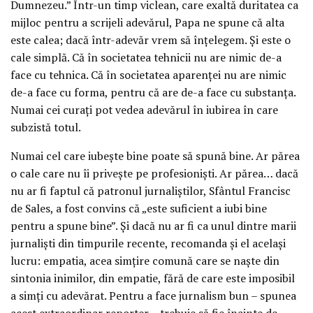
Dumnezeu.” Într-un timp viclean, care exaltă duritatea ca
mijloc pentru a scrijeli adevărul, Papa ne spune că alta
este calea; dacă într-adevăr vrem să înțelegem. Și este o
cale simplă. Că în societatea tehnicii nu are nimic de-a
face cu tehnica. Că în societatea aparenței nu are nimic
de-a face cu forma, pentru că are de-a face cu substanța.
Numai cei curați pot vedea adevărul în iubirea în care
subzistă totul.
Numai cel care iubește bine poate să spună bine. Ar părea
o cale care nu îi privește pe profesioniști. Ar părea… dacă
nu ar fi faptul că patronul jurnaliștilor, Sfântul Francisc
de Sales, a fost convins că „este suficient a iubi bine
pentru a spune bine”. Și dacă nu ar fi ca unul dintre marii
jurnaliști din timpurile recente, recomanda și el același
lucru: empatia, acea simțire comună care se naște din
sintonia inimilor, din empatie, fără de care este imposibil
a simți cu adevărat. Pentru a face jurnalism bun – spunea
acest extraordinar reporter – trebuie să fie înainte de