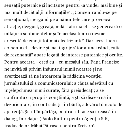
senzații puternice și incitante pentru «a vinde» mai bine și
mai mult decât alții informațiile”: „Concentrându-se pe
senzațional, mergând pe amănuntele care provoacă
atracție, dezgust, greață, milă – afirma el – se generează o
inflație a sentimentelor și în același timp o nevoie
crescută de emoții tot mai electrizante”. Dar acest lucru –
comenta el – devine și mai îngrijorător atunci când „cutia
de rezonanță” apare legată de interese puternice și oculte.
Pentru aceasta – cred eu – cu mesajul său, Papa Francisc
ne invită să privim înăuntrul inimii noastre și ne
avertizează să ne întoarcem la rădăcina vocației
jurnalistului și a comunicatorului: a căuta adevărul cu
înțelepciunea inimii curate, fără prejudecăți; a se
confrunta cu propria conștiință, a ști să discearnă în
dezorientare, în contradicții, în bârfă, adevărul dincolo de
aparență. Și a-l împărtăși, pentru a-l face să crească în
dialog, în relație. (Paolo Ruffini pentru Agenția SIR,
tradus de pr. Mihai Pătrașcu pentru Ercis.ro)