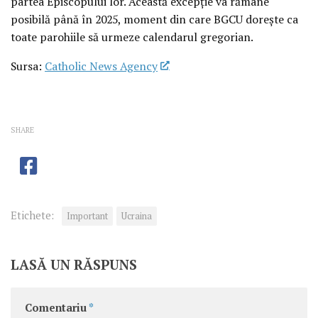
partea Episcopului lor. Această excepție va rămâne
posibilă până în 2025, moment din care BGCU dorește ca
toate parohiile să urmeze calendarul gregorian.
Sursa:
Catholic News Agency
SHARE
Etichete:
Important
Ucraina
LASĂ UN RĂSPUNS
Comentariu
*