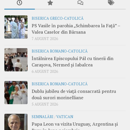
BISERICA GRECO-CATOLICĂ
PS Vasile în parohia „Schimbarea la Față” –
Valea Caselor din Bârsana
7 AUGUST 2026
BISERICA ROMANO-CATOLICĂ
Întâlnirea Episcopului Pál cu tinerii din
Carașova, Nermed și Iabalcea
6 AUGUST 2026
BISERICA ROMANO-CATOLICĂ
Dublu jubileu de viață consacrată pentru
două surori morinelliane
5 AUGUST 2026
SEMNALĂRI
/
VATICAN
Papa Leon va vizita Uruguay, Argentina și