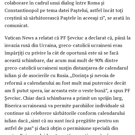
colaborare în cadrul unui dialog între Roma și
Constantinopol pe tema datei Paștelui, astfel încât toți
creștinii să sărbătorească Paștele în aceeași zi”, se arată în
comunicat.
Vatican News a relatat că PF Șevciuc a declarat că, până la
invazia rusă din Ucraina, greco-catolicii ucraineni erau
împărțiți cu privire la cât de oportună este să se facă
această schimbare, dar acum mai mult de 90% dintre
greco-catolicii ucraineni susțin distanțarea de calendarul
iulian și de asocierile cu Rusia. „Dorința și nevoia de
reformă a calendarului au fost mult mai puternice decât
am fi putut spera, iar aceasta este o veste bună”, a spus PF
Șevciuc. Chiar dacă schimbarea a primit un sprijin larg,
Biserica ucraineană va permite parohiilor individuale să
continue să celebreze sărbătorile conform calendarului
iulian dacă „simt că nu sunt încă pregătite pentru un
astfel de pas” și dacă obțin o permisiune specială din