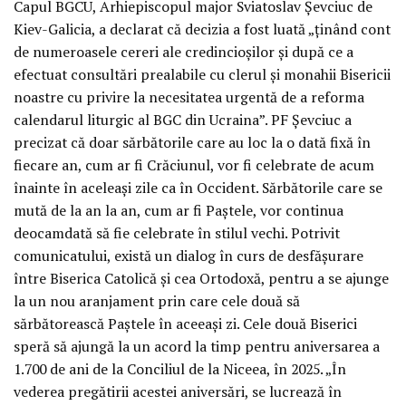
Capul BGCU, Arhiepiscopul major Sviatoslav Șevciuc de
Kiev-Galicia, a declarat că decizia a fost luată „ținând cont
de numeroasele cereri ale credincioșilor și după ce a
efectuat consultări prealabile cu clerul și monahii Bisericii
noastre cu privire la necesitatea urgentă de a reforma
calendarul liturgic al BGC din Ucraina”. PF Șevciuc a
precizat că doar sărbătorile care au loc la o dată fixă în
fiecare an, cum ar fi Crăciunul, vor fi celebrate de acum
înainte în aceleași zile ca în Occident. Sărbătorile care se
mută de la an la an, cum ar fi Paștele, vor continua
deocamdată să fie celebrate în stilul vechi. Potrivit
comunicatului, există un dialog în curs de desfășurare
între Biserica Catolică și cea Ortodoxă, pentru a se ajunge
la un nou aranjament prin care cele două să
sărbătorească Paștele în aceeași zi. Cele două Biserici
speră să ajungă la un acord la timp pentru aniversarea a
1.700 de ani de la Conciliul de la Niceea, în 2025. „În
vederea pregătirii acestei aniversări, se lucrează în