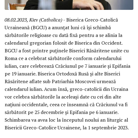
08.02.2023, Kiev (Catholica)
- Biserica Greco-Catolică
Ucraineană (BGCU) a anunțat luni că își schimbă
sărbătorile religioase cu dată fixă pentru a se alinia la
calendarul gregorian folosit de Biserica din Occident.
BGCU a fost printre puținele Biserici Răsăritene unite cu
Roma ce a celebrat sărbătorile conform calendarului
iulian, care celebrează Crăciunul pe 7 ianuarie și Epifania
pe 19 ianuarie. Biserica Ortodoxă Rusă și alte Biserici
Răsăritene aflate sub Patriarhia Moscovei urmează
calendarul iulian. Acum însă, greco-catolicii din Ucraina
vor celebra sărbătorile la aceleași date cu cei din alte
națiuni occidentale, ceea ce înseamnă că Crăciunul va fi
sărbătorit pe 25 decembrie și Epifania pe 6 ianuarie.
Schimbarea va avea loc la începutul noului an liturgic al
Bisericii Greco-Catolice Ucrainene, la 1 septembrie 2023.