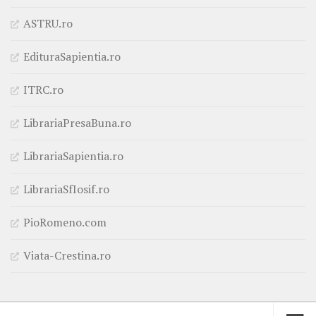
ASTRU.ro
EdituraSapientia.ro
ITRC.ro
LibrariaPresaBuna.ro
LibrariaSapientia.ro
LibrariaSfIosif.ro
PioRomeno.com
Viata-Crestina.ro