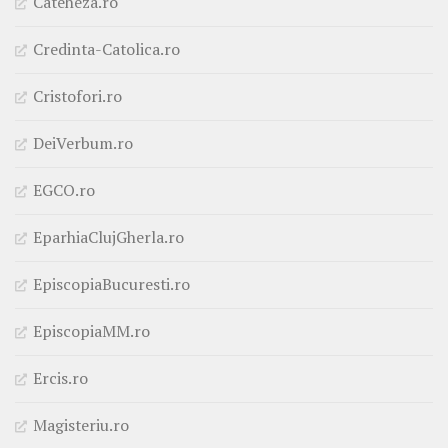
Cateheza.ro
Credinta-Catolica.ro
Cristofori.ro
DeiVerbum.ro
EGCO.ro
EparhiaClujGherla.ro
EpiscopiaBucuresti.ro
EpiscopiaMM.ro
Ercis.ro
Magisteriu.ro