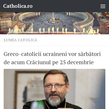
Catholica.ro
Skip to content
LUMEA CATOLICĂ
Greco-catolicii ucraineni vor sărbători
de acum Crăciunul pe 25 decembrie