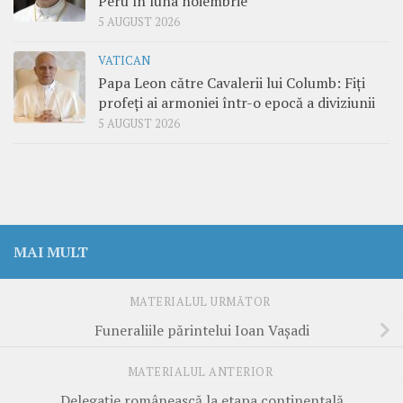
Peru în luna noiembrie
5 AUGUST 2026
VATICAN
Papa Leon către Cavalerii lui Columb: Fiți
profeți ai armoniei într-o epocă a diviziunii
5 AUGUST 2026
MAI MULT
MATERIALUL URMĂTOR
Funeraliile părintelui Ioan Vașadi
MATERIALUL ANTERIOR
Delegație românească la etapa continentală