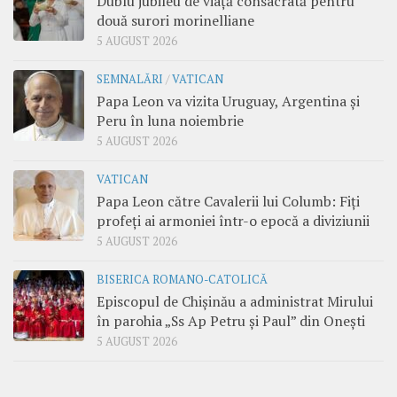
Dublu jubileu de viață consacrată pentru
două surori morinelliane
5 AUGUST 2026
SEMNALĂRI
/
VATICAN
Papa Leon va vizita Uruguay, Argentina și
Peru în luna noiembrie
5 AUGUST 2026
VATICAN
Papa Leon către Cavalerii lui Columb: Fiți
profeți ai armoniei într-o epocă a diviziunii
5 AUGUST 2026
BISERICA ROMANO-CATOLICĂ
Episcopul de Chișinău a administrat Mirului
în parohia „Ss Ap Petru și Paul” din Onești
5 AUGUST 2026