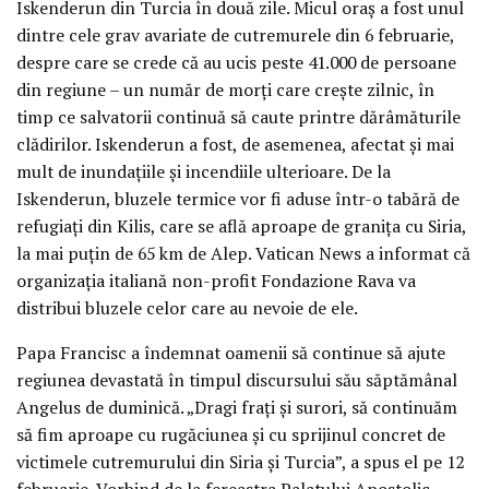
Iskenderun din Turcia în două zile. Micul oraș a fost unul
dintre cele grav avariate de cutremurele din 6 februarie,
despre care se crede că au ucis peste 41.000 de persoane
din regiune – un număr de morți care crește zilnic, în
timp ce salvatorii continuă să caute printre dărâmăturile
clădirilor. Iskenderun a fost, de asemenea, afectat și mai
mult de inundațiile și incendiile ulterioare. De la
Iskenderun, bluzele termice vor fi aduse într-o tabără de
refugiați din Kilis, care se află aproape de granița cu Siria,
la mai puțin de 65 km de Alep. Vatican News a informat că
organizația italiană non-profit Fondazione Rava va
distribui bluzele celor care au nevoie de ele.
Papa Francisc a îndemnat oamenii să continue să ajute
regiunea devastată în timpul discursului său săptămânal
Angelus de duminică. „Dragi frați și surori, să continuăm
să fim aproape cu rugăciunea și cu sprijinul concret de
victimele cutremurului din Siria și Turcia”, a spus el pe 12
februarie. Vorbind de la fereastra Palatului Apostolic,