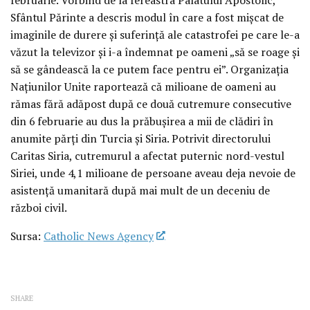
Sfântul Părinte a descris modul în care a fost mișcat de
imaginile de durere și suferință ale catastrofei pe care le-a
văzut la televizor și i-a îndemnat pe oameni „să se roage și
să se gândească la ce putem face pentru ei”. Organizația
Națiunilor Unite raportează că milioane de oameni au
rămas fără adăpost după ce două cutremure consecutive
din 6 februarie au dus la prăbușirea a mii de clădiri în
anumite părți din Turcia și Siria. Potrivit directorului
Caritas Siria, cutremurul a afectat puternic nord-vestul
Siriei, unde 4,1 milioane de persoane aveau deja nevoie de
asistență umanitară după mai mult de un deceniu de
război civil.
Sursa:
Catholic News Agency
SHARE