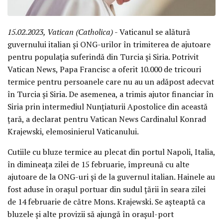
15.02.2023, Vatican (Catholica)
- Vaticanul se alătură
guvernului italian și ONG-urilor în trimiterea de ajutoare
pentru populația suferindă din Turcia și Siria. Potrivit
Vatican News, Papa Francisc a oferit 10.000 de tricouri
termice pentru persoanele care nu au un adăpost adecvat
în Turcia și Siria. De asemenea, a trimis ajutor financiar în
Siria prin intermediul Nunțiaturii Apostolice din această
țară, a declarat pentru Vatican News Cardinalul Konrad
Krajewski, elemosinierul Vaticanului.
Cutiile cu bluze termice au plecat din portul Napoli, Italia,
în dimineața zilei de 15 februarie, împreună cu alte
ajutoare de la ONG-uri și de la guvernul italian. Hainele au
fost aduse în orașul portuar din sudul țării în seara zilei
de 14 februarie de către Mons. Krajewski. Se așteaptă ca
bluzele și alte provizii să ajungă în orașul-port