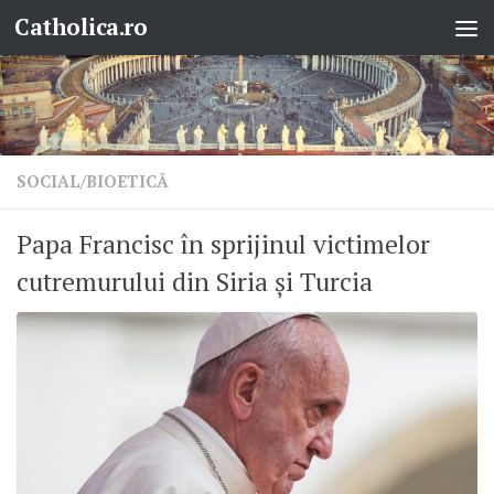
Catholica.ro
Skip to content
SOCIAL/BIOETICĂ
Papa Francisc în sprijinul victimelor
cutremurului din Siria și Turcia