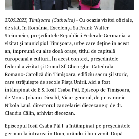
27.05.2023, Timișoara (Catholica)
- Cu ocazia vizitei oficiale,
de stat, în România, Excelența Sa Frank-Walter
Steinmeier, președintele Republicii Federale Germania, a
vizitat și municipiul Timișoara, urbe care deține în acest
an, împreună cu alte două orașe, titlul de capitală
europeană a culturii. În acest context, președintele
federal a vizitat și Domul Sf. Gheorghe, Catedrala
Romano-Catolică din Timișoara, edificiu sacru și istoric,
care străjuiește de secole Piața Unirii. Aici a fost
întâmpinat de E.S. Iosif Csaba Pál, Episcop de Timișoara,
de Mons. Johann Dirschl, Vicar general, de pr. canonic
Nikola Lauš, directorul cancelariei diecezane și de dr.
Claudiu Călin, arhivist diecezan.
Episcopul Iosif Csaba Pál l-a întâmpinat pe președintele
german la intrarea în Dom, urându-i bun venit. După