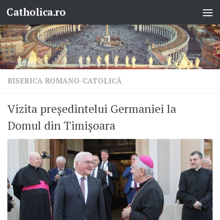
Catholica.ro
Skip to content
BISERICA ROMANO-CATOLICĂ
Vizita președintelui Germaniei la
Domul din Timișoara