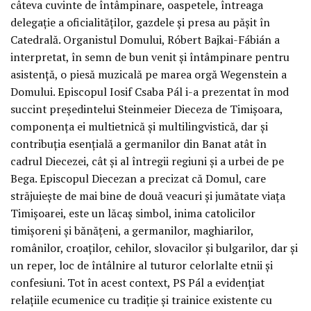
câteva cuvinte de întâmpinare, oaspetele, întreaga
delegație a oficialităților, gazdele și presa au pășit în
Catedrală. Organistul Domului, Róbert Bajkai-Fábián a
interpretat, în semn de bun venit și întâmpinare pentru
asistență, o piesă muzicală pe marea orgă Wegenstein a
Domului. Episcopul Iosif Csaba Pál i-a prezentat în mod
succint președintelui Steinmeier Dieceza de Timișoara,
componența ei multietnică și multilingvistică, dar și
contribuția esențială a germanilor din Banat atât în
cadrul Diecezei, cât și al întregii regiuni și a urbei de pe
Bega. Episcopul Diecezan a precizat că Domul, care
străjuiește de mai bine de două veacuri și jumătate viața
Timișoarei, este un lăcaș simbol, inima catolicilor
timișoreni și bănățeni, a germanilor, maghiarilor,
românilor, croaților, cehilor, slovacilor și bulgarilor, dar și
un reper, loc de întâlnire al tuturor celorlalte etnii și
confesiuni. Tot în acest context, PS Pál a evidențiat
relațiile ecumenice cu tradiție și trainice existente cu