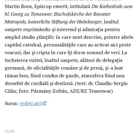
Martin Roos, Episcop emerit, intitulată
Die Kathedrale zum
hl. Georg zu Temeswar. Bischofskirche der Banater
Metropole, kaiserliche Stiftung der Habsburger
, înaltul
oaspete exprimându-și interesul și admirația pentru
amplul studiu științific în care sunt descrise, printre altele
capitlul catedral, personalitățile care au activat aici peste
veacuri, dar și cripta în care îți dorm somnul de veci. La
încheierea vizitei, înaltul oaspete, alături de delegația
germană, de oficialitățile române și de presă, și-a luat
rămas bun, fiind condus de gazde, atmosfera fiind una
deosebit de cordială și destinsă. (text: dr. Claudiu-Sergiu
Călin; foto: Pázmány Zoltán, ADZ/BZ Temeswar)
Sursa:
vedeţi aici
SHARE