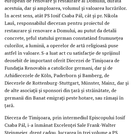
european de renovare și restaurare al Domului, durata
acestuia, dar și amploarea, volumul și valoarea lucrărilor.
În acest sens, atât PS Iosif Csaba Pál, cât și pr. Nikola
Lauš, responsabilul diecezan pentru proiectul de
restaurare și renovare a Domului, au putut da detalii
concrete, șeful statului german constatând frumusețea
culorilor, a luminii, a operelor de artă religioasă puse
astfel în valoare. S-a luat act cu satisfacție de sprijinul
deosebit de important oferit Diecezei de Timișoara de
Fundația Renovabis a catolicilor germani, dar și de
Arhidiecezele de Köln, Paderborn și Bamberg, de
Diecezele de Rottenburg-Stuttgart, Münster, Mainz, dar și
de alte asociații și sponsori din țară și străinătate, de
germanii din Banat emigrați peste hotare, sau rămași în
țară.
Dieceza de Timișoara, prin intermediul Episcopului Iosif
Csaba Pál, i-a înmânat Excelenței Sale Frank-Walter
Steinmeier, drept cadou, lucrarea în trei volume a PS