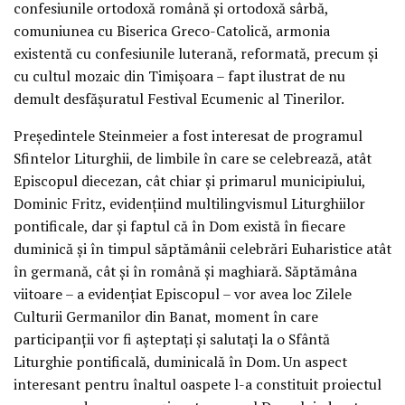
confesiunile ortodoxă română și ortodoxă sârbă,
comuniunea cu Biserica Greco-Catolică, armonia
existentă cu confesiunile luterană, reformată, precum și
cu cultul mozaic din Timișoara – fapt ilustrat de nu
demult desfășuratul Festival Ecumenic al Tinerilor.
Președintele Steinmeier a fost interesat de programul
Sfintelor Liturghii, de limbile în care se celebrează, atât
Episcopul diecezan, cât chiar și primarul municipiului,
Dominic Fritz, evidențiind multilingvismul Liturghiilor
pontificale, dar și faptul că în Dom există în fiecare
duminică și în timpul săptămânii celebrări Euharistice atât
în germană, cât și în română și maghiară. Săptămâna
viitoare – a evidențiat Episcopul – vor avea loc Zilele
Culturii Germanilor din Banat, moment în care
participanții vor fi așteptați și salutați la o Sfântă
Liturghie pontificală, duminicală în Dom. Un aspect
interesant pentru înaltul oaspete l-a constituit proiectul