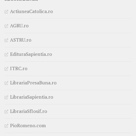
ActiuneaCatolica.ro
AGRU.ro
ASTRU.ro
EdituraSapientia.ro
ITRC.ro
LibrariaPresaBuna.ro
LibrariaSapientia.ro
LibrariaSfIosif.ro
PioRomeno.com