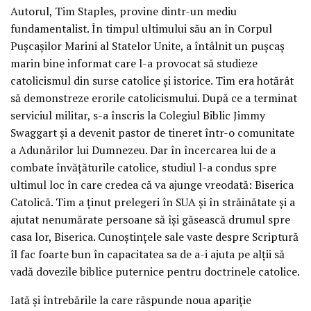
Autorul, Tim Staples, provine dintr-un mediu
fundamentalist. În timpul ultimului său an în Corpul
Pușcașilor Marini al Statelor Unite, a întâlnit un pușcaș
marin bine informat care l-a provocat să studieze
catolicismul din surse catolice și istorice. Tim era hotărât
să demonstreze erorile catolicismului. După ce a terminat
serviciul militar, s-a înscris la Colegiul Biblic Jimmy
Swaggart și a devenit pastor de tineret într-o comunitate
a Adunărilor lui Dumnezeu. Dar în încercarea lui de a
combate învățăturile catolice, studiul l-a condus spre
ultimul loc în care credea că va ajunge vreodată: Biserica
Catolică. Tim a ținut prelegeri în SUA și în străinătate și a
ajutat nenumărate persoane să își găsească drumul spre
casa lor, Biserica. Cunoștințele sale vaste despre Scriptură
îl fac foarte bun în capacitatea sa de a-i ajuta pe alții să
vadă dovezile biblice puternice pentru doctrinele catolice.
Iată și întrebările la care răspunde noua apariție