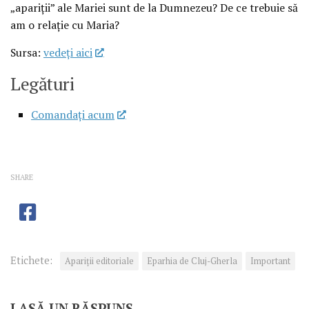
„apariții” ale Mariei sunt de la Dumnezeu? De ce trebuie să
am o relație cu Maria?
Sursa:
vedeţi aici
Legături
Comandați acum
SHARE
Etichete:
Apariţii editoriale
Eparhia de Cluj-Gherla
Important
LASĂ UN RĂSPUNS