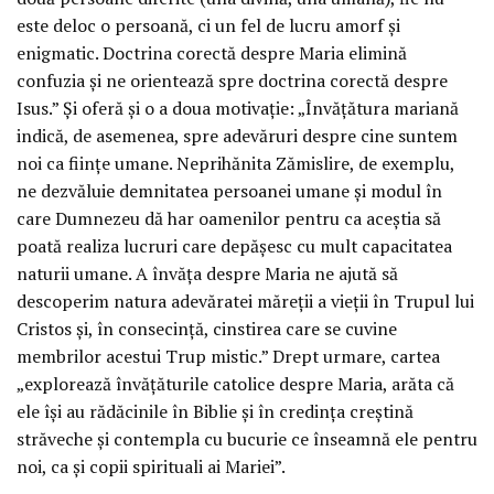
este deloc o persoană, ci un fel de lucru amorf și
enigmatic. Doctrina corectă despre Maria elimină
confuzia și ne orientează spre doctrina corectă despre
Isus.” Și oferă și o a doua motivație: „Învățătura mariană
indică, de asemenea, spre adevăruri despre cine suntem
noi ca ființe umane. Neprihănita Zămislire, de exemplu,
ne dezvăluie demnitatea persoanei umane și modul în
care Dumnezeu dă har oamenilor pentru ca aceștia să
poată realiza lucruri care depășesc cu mult capacitatea
naturii umane. A învăța despre Maria ne ajută să
descoperim natura adevăratei măreții a vieții în Trupul lui
Cristos și, în consecință, cinstirea care se cuvine
membrilor acestui Trup mistic.” Drept urmare, cartea
„explorează învățăturile catolice despre Maria, arăta că
ele își au rădăcinile în Biblie și în credința creștină
străveche și contempla cu bucurie ce înseamnă ele pentru
noi, ca și copii spirituali ai Mariei”.