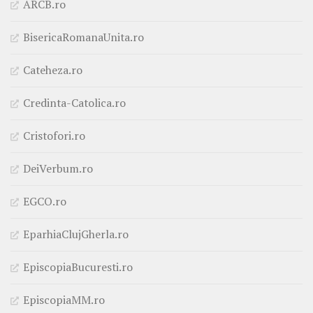
ARCB.ro
BisericaRomanaUnita.ro
Cateheza.ro
Credinta-Catolica.ro
Cristofori.ro
DeiVerbum.ro
EGCO.ro
EparhiaClujGherla.ro
EpiscopiaBucuresti.ro
EpiscopiaMM.ro