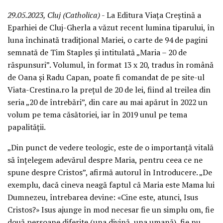
29.05.2023, Cluj (Catholica)
- La Editura Viața Creștină a
Eparhiei de Cluj-Gherla a văzut recent lumina tiparului, în
luna închinată tradițional Mariei, o carte de 94 de pagini
semnată de Tim Staples și intitulată „Maria – 20 de
răspunsuri”. Volumul, în format 13 x 20, tradus în română
de Oana și Radu Capan, poate fi comandat de pe site-ul
Viata-Crestina.ro la prețul de 20 de lei, fiind al treilea din
seria „20 de întrebări”, din care au mai apărut în 2022 un
volum pe tema căsătoriei, iar în 2019 unul pe tema
papalității.
„Din punct de vedere teologic, este de o importanță vitală
să înțelegem adevărul despre Maria, pentru ceea ce ne
spune despre Cristos”, afirmă autorul în Introducere. „De
exemplu, dacă cineva neagă faptul că Maria este Mama lui
Dumnezeu, întrebarea devine: «Cine este, atunci, Isus
Cristos?» Isus ajunge în mod necesar fie un simplu om, fie
două persoane diferite (una divină, una umană), fie nu