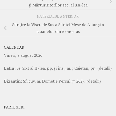
și Mărturisitorilor sec. al XX-lea
MATERIALUL ANTERIOR
Sfințire la Vișeu de Sus a Sfintei Mese de Altar și a
icoanelor din iconostas
CALENDAR
Vineri, 7 august 2026
Latin:
Ss. Sixt al II-lea, pp. şi îns., m. ; Caietan, pr.
(detalii)
Bizantin:
Sf. cuv. m. Dometie Persul († 262).
(detalii)
PARTENERI