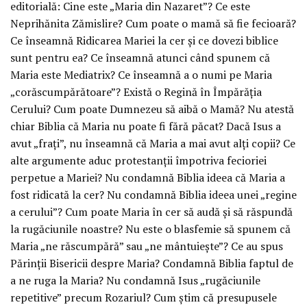
editorială: Cine este „Maria din Nazaret”? Ce este
Neprihănita Zămislire? Cum poate o mamă să fie fecioară?
Ce înseamnă Ridicarea Mariei la cer și ce dovezi biblice
sunt pentru ea? Ce înseamnă atunci când spunem că
Maria este Mediatrix? Ce înseamnă a o numi pe Maria
„corăscumpărătoare”? Există o Regină în Împărăția
Cerului? Cum poate Dumnezeu să aibă o Mamă? Nu atestă
chiar Biblia că Maria nu poate fi fără păcat? Dacă Isus a
avut „frați”, nu înseamnă că Maria a mai avut alți copii? Ce
alte argumente aduc protestanții împotriva fecioriei
perpetue a Mariei? Nu condamnă Biblia ideea că Maria a
fost ridicată la cer? Nu condamnă Biblia ideea unei „regine
a cerului”? Cum poate Maria în cer să audă și să răspundă
la rugăciunile noastre? Nu este o blasfemie să spunem că
Maria „ne răscumpără” sau „ne mântuiește”? Ce au spus
Părinții Bisericii despre Maria? Condamnă Biblia faptul de
a ne ruga la Maria? Nu condamnă Isus „rugăciunile
repetitive” precum Rozariul? Cum știm că presupusele