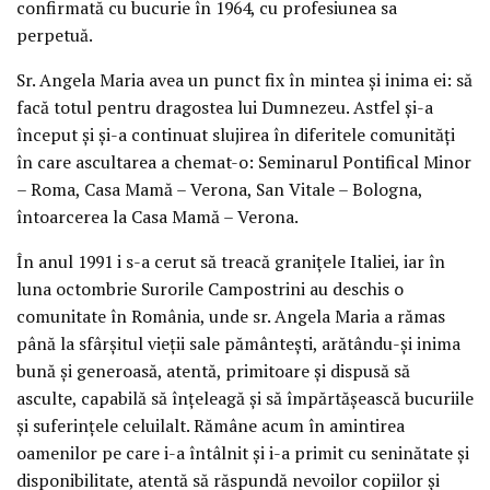
confirmată cu bucurie în 1964, cu profesiunea sa
perpetuă.
Sr. Angela Maria avea un punct fix în mintea și inima ei: să
facă totul pentru dragostea lui Dumnezeu. Astfel și-a
început și și-a continuat slujirea în diferitele comunități
în care ascultarea a chemat-o: Seminarul Pontifical Minor
– Roma, Casa Mamă – Verona, San Vitale – Bologna,
întoarcerea la Casa Mamă – Verona.
În anul 1991 i s-a cerut să treacă granițele Italiei, iar în
luna octombrie Surorile Campostrini au deschis o
comunitate în România, unde sr. Angela Maria a rămas
până la sfârșitul vieții sale pământești, arătându-și inima
bună și generoasă, atentă, primitoare și dispusă să
asculte, capabilă să înțeleagă și să împărtășească bucuriile
și suferințele celuilalt. Rămâne acum în amintirea
oamenilor pe care i-a întâlnit și i-a primit cu seninătate și
disponibilitate, atentă să răspundă nevoilor copiilor și