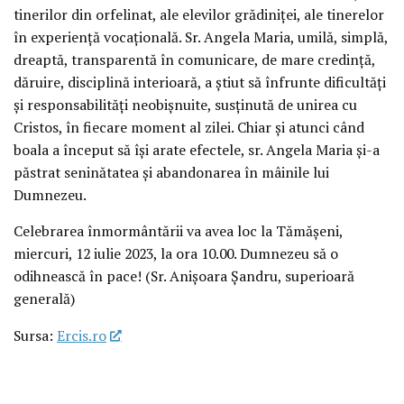
tinerilor din orfelinat, ale elevilor grădiniței, ale tinerelor
în experiență vocațională. Sr. Angela Maria, umilă, simplă,
dreaptă, transparentă în comunicare, de mare credință,
dăruire, disciplină interioară, a știut să înfrunte dificultăți
și responsabilități neobișnuite, susținută de unirea cu
Cristos, în fiecare moment al zilei. Chiar și atunci când
boala a început să își arate efectele, sr. Angela Maria și-a
păstrat seninătatea și abandonarea în mâinile lui
Dumnezeu.
Celebrarea înmormântării va avea loc la Tămășeni,
miercuri, 12 iulie 2023, la ora 10.00. Dumnezeu să o
odihnească în pace! (Sr. Anișoara Șandru, superioară
generală)
Sursa:
Ercis.ro