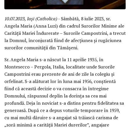
10.07.2023, Iași (Catholica)
- Sâmbătă, 8 iulie 2023, sr.
Angela Maria (Anna Luzi) din cadrul Surorilor Minime ale
Carității Mariei Îndurerate – Surorile Campostrini, a trecut
la Domnul, înconjurată fiind de afecțiunea și rugăciunea
surorilor comunității din Tămășeni.
Sr. Angela Maria s-a născut la 11 aprilie 1935, în
Montesecco – Pergola, Italia, localitate unde Surorile
Campostrini erau prezente de ani de zile la colegiu și
orfelinat. S-a alăturat lor în luna mai 1956, conștientă
fiind că această decizie o va consacra în întregime
Domnului, răspunsul deplin la dorința sa cea mai
profundă. Deja în noviciat s-a distins pentru fidelitatea sa
generoasă. După ce a depus voturile temporare în 1959,
cu mai multă dăruire s-a angajat să trăiască carisma de
„soră minimă a carității Mariei durerilor”, angajare