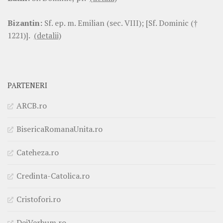
Bizantin:
Sf. ep. m. Emilian (sec. VIII); [Sf. Dominic (†
1221)].
(detalii)
PARTENERI
ARCB.ro
BisericaRomanaUnita.ro
Cateheza.ro
Credinta-Catolica.ro
Cristofori.ro
DeiVerbum.ro