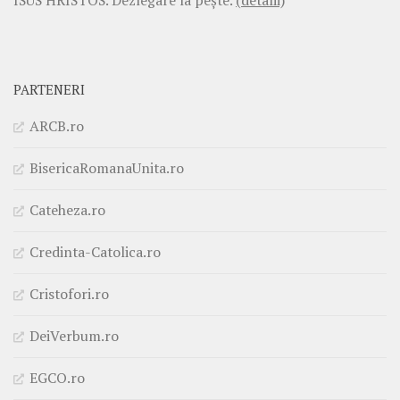
ISUS HRISTOS. Dezlegare la pește.
(detalii)
PARTENERI
ARCB.ro
BisericaRomanaUnita.ro
Cateheza.ro
Credinta-Catolica.ro
Cristofori.ro
DeiVerbum.ro
EGCO.ro