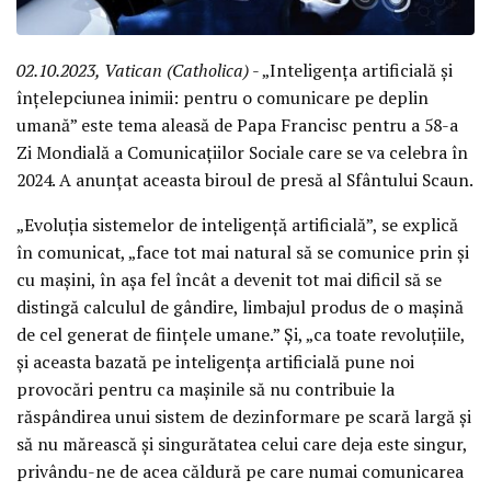
02.10.2023, Vatican (Catholica)
- „Inteligența artificială și
înțelepciunea inimii: pentru o comunicare pe deplin
umană” este tema aleasă de Papa Francisc pentru a 58-a
Zi Mondială a Comunicațiilor Sociale care se va celebra în
2024. A anunțat aceasta biroul de presă al Sfântului Scaun.
„Evoluția sistemelor de inteligență artificială”, se explică
în comunicat, „face tot mai natural să se comunice prin și
cu mașini, în așa fel încât a devenit tot mai dificil să se
distingă calculul de gândire, limbajul produs de o mașină
de cel generat de ființele umane.” Și, „ca toate revoluțiile,
și aceasta bazată pe inteligența artificială pune noi
provocări pentru ca mașinile să nu contribuie la
răspândirea unui sistem de dezinformare pe scară largă și
să nu mărească și singurătatea celui care deja este singur,
privându-ne de acea căldură pe care numai comunicarea