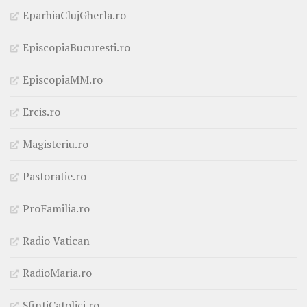
EparhiaClujGherla.ro
EpiscopiaBucuresti.ro
EpiscopiaMM.ro
Ercis.ro
Magisteriu.ro
Pastoratie.ro
ProFamilia.ro
Radio Vatican
RadioMaria.ro
SfintiCatolici.ro