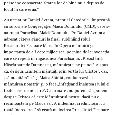
persoane consacrate. Starea lor de bine nu a depins de
locul în care erau.”
Au urmat pr. Daniel Avram, preot al Catedralei, împreună
cu surori ale Congregației Maicii Domnului (CMD), care s-
au rugat Paraclisul Maicii Domnului. Pr. Daniel Avram a
adresat câteva gânduri la final, subliniind rolul
Preacuratei Fecioare Maria în Opera mântuirii și
importanța de a-i cere mijlocirea, pornind de la invocația
care se repetă în rugăciunea Paraclisului: „Preasfântă
Născătoare de Dumnezeu, mântuiește-ne pe noi”. A spus
că, desigur, „suntem mântuiți prin Jertfa lui Cristos”, dar,
„să nu uităm”, că și Maica Sfântă „conlucrează la
mântuirea noastră” și, o face „înfățișând înaintea Fiului ei
toate cererile noastre”. Ca urmare „nu putem să spunem
despre Cristos că este Mântuitorul nostru dacă nu o
recunoaștem pe Maica Sa”. A îndemnat credincioșii „cu
toată încrederea” să ceară mijlocirea Preasfintei Fecioare