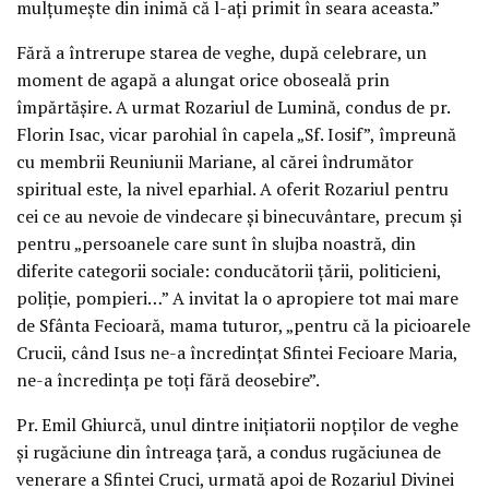
mulțumește din inimă că l-ați primit în seara aceasta.”
Fără a întrerupe starea de veghe, după celebrare, un
moment de agapă a alungat orice oboseală prin
împărtășire. A urmat Rozariul de Lumină, condus de pr.
Florin Isac, vicar parohial în capela „Sf. Iosif”, împreună
cu membrii Reuniunii Mariane, al cărei îndrumător
spiritual este, la nivel eparhial. A oferit Rozariul pentru
cei ce au nevoie de vindecare și binecuvântare, precum și
pentru „persoanele care sunt în slujba noastră, din
diferite categorii sociale: conducătorii țării, politicieni,
poliție, pompieri…” A invitat la o apropiere tot mai mare
de Sfânta Fecioară, mama tuturor, „pentru că la picioarele
Crucii, când Isus ne-a încredințat Sfintei Fecioare Maria,
ne-a încredința pe toți fără deosebire”.
Pr. Emil Ghiurcă, unul dintre inițiatorii nopților de veghe
și rugăciune din întreaga țară, a condus rugăciunea de
venerare a Sfintei Cruci, urmată apoi de Rozariul Divinei