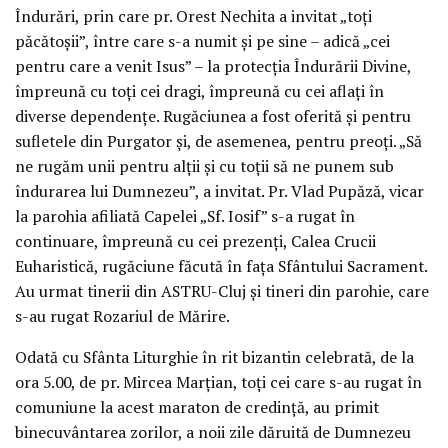
Îndurări, prin care pr. Orest Nechita a invitat „toți
păcătoșii”, între care s-a numit și pe sine – adică „cei
pentru care a venit Isus” – la protecția Îndurării Divine,
împreună cu toți cei dragi, împreună cu cei aflați în
diverse dependențe. Rugăciunea a fost oferită și pentru
sufletele din Purgator și, de asemenea, pentru preoți. „Să
ne rugăm unii pentru alții și cu toții să ne punem sub
îndurarea lui Dumnezeu”, a invitat. Pr. Vlad Pupăză, vicar
la parohia afiliată Capelei „Sf. Iosif” s-a rugat în
continuare, împreună cu cei prezenți, Calea Crucii
Euharistică, rugăciune făcută în fața Sfântului Sacrament.
Au urmat tinerii din ASTRU-Cluj și tineri din parohie, care
s-au rugat Rozariul de Mărire.
Odată cu Sfânta Liturghie în rit bizantin celebrată, de la
ora 5.00, de pr. Mircea Marțian, toți cei care s-au rugat în
comuniune la acest maraton de credință, au primit
binecuvântarea zorilor, a noii zile dăruită de Dumnezeu