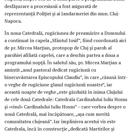
desfășurare a procesiunii a fost asigurată de
reprezentanții Poliției și ai Jandarmeriei din mun. Cluj-
Napoca.
În noua Catedrală, rugăciunea de preamărire a Domnului
a continuat în capela „Sfântul Iosif”, fiind coordonată aici
de pr. Mircea Marțian, protopop de Cluj și paroh al
parohiei afiliată capelei, care a deschis partea a doua a
programului nopții. În salutul său, pr. Mircea Marțian a
amintit „anul pastoral dedicat rugăciunii cu
binecuvântarea Episcopului Claudiu”, în care „răsună într-
o veghe de rugăciune glasul rugăciunii noastre”, iar
această noapte de veghe „este găzduită în inima Clujului
de cele două Catedrale: Catedrala Cardinalului Iuliu Hossu
și «visul» Cardinalului Iuliu Hossu” – care vorbea despre o
nouă Catedrală, mai încăpătoare, „așa cum merită
comunitatea clujeană”. Iar împlinirea acestui vis este
Catedrala, încă în construcție „dedicată Martirilor și