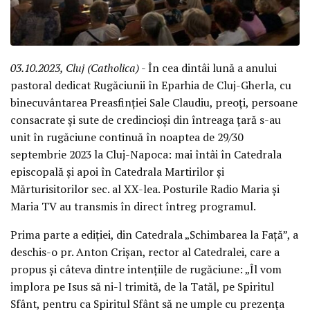
03.10.2023, Cluj (Catholica)
- În cea dintâi lună a anului
pastoral dedicat Rugăciunii în Eparhia de Cluj-Gherla, cu
binecuvântarea Preasfinției Sale Claudiu, preoți, persoane
consacrate și sute de credincioși din întreaga țară s-au
unit în rugăciune continuă în noaptea de 29/30
septembrie 2023 la Cluj-Napoca: mai întâi în Catedrala
episcopală și apoi în Catedrala Martirilor și
Mărturisitorilor sec. al XX-lea. Posturile Radio Maria și
Maria TV au transmis în direct întreg programul.
Prima parte a ediției, din Catedrala „Schimbarea la Față”, a
deschis-o pr. Anton Crișan, rector al Catedralei, care a
propus și câteva dintre intențiile de rugăciune: „Îl vom
implora pe Isus să ni-l trimită, de la Tatăl, pe Spiritul
Sfânt, pentru ca Spiritul Sfânt să ne umple cu prezența