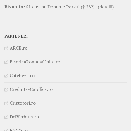
Bizantin:
Sf. cuv. m. Dometie Persul († 262).
(detalii)
PARTENERI
ARCB.ro
BisericaRomanaUnita.ro
Cateheza.ro
Credinta-Catolica.ro
Cristofori.ro
DeiVerbum.ro
EGCO.ro