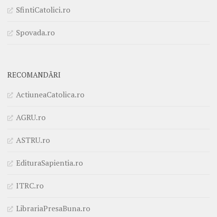
SfintiCatolici.ro
Spovada.ro
RECOMANDĂRI
ActiuneaCatolica.ro
AGRU.ro
ASTRU.ro
EdituraSapientia.ro
ITRC.ro
LibrariaPresaBuna.ro