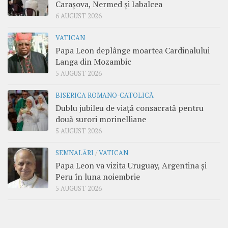
Carașova, Nermed și Iabalcea
6 AUGUST 2026
VATICAN
Papa Leon deplânge moartea Cardinalului
Langa din Mozambic
5 AUGUST 2026
BISERICA ROMANO-CATOLICĂ
Dublu jubileu de viață consacrată pentru
două surori morinelliane
5 AUGUST 2026
SEMNALĂRI
/
VATICAN
Papa Leon va vizita Uruguay, Argentina și
Peru în luna noiembrie
5 AUGUST 2026