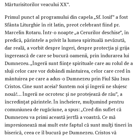
Mărturisitorilor veacului XX”.
Primul punct al programului din capela „Sf. Iosif” a fost
Sfânta Liturghie în rit latin, preot celebrant fiind pr.
Marcelin Rotaru. Într-o noapte „a Cerurilor deschise”, în
predică, părintele a privit la lumea spirituală nevăzută,
dar reală, a vorbit despre îngeri, despre protecția și grija
îngerească de care se bucură oamenii, prin îndurarea lui
Dumnezeu. „Îngerii sunt ființe spirituale care au rolul de a
sluji celor care vor dobândi mântuirea, celor care cred în
mântuirea pe care a adus-o Dumnezeu prin Fiul Său Isus
Cristos. Cine sunt aceia? Suntem noi și îngerii ne slujesc
nouă!… Îngerii ne ocrotesc și ne protejează de rău”, a
încredințat părintele. În încheiere, mulțumind pentru
comuniunea de rugăciune, a spus: „Cred din suflet că
Dumnezeu va primi această jertfă a voastră. Ce mă
impresionează mai mult este faptul că sunt mulți tineri în
biserică, ceea ce îl bucură pe Dumnezeu. Cristos vă