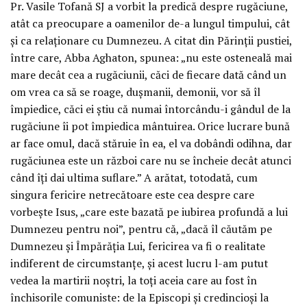
Pr. Vasile Tofană SJ a vorbit la predică despre rugăciune,
atât ca preocupare a oamenilor de-a lungul timpului, cât
și ca relaționare cu Dumnezeu. A citat din Părinții pustiei,
între care, Abba Aghaton, spunea: „nu este osteneală mai
mare decât cea a rugăciunii, căci de fiecare dată când un
om vrea ca să se roage, dușmanii, demonii, vor să îl
împiedice, căci ei știu că numai întorcându-i gândul de la
rugăciune îi pot împiedica mântuirea. Orice lucrare bună
ar face omul, dacă stăruie în ea, el va dobândi odihna, dar
rugăciunea este un război care nu se încheie decât atunci
când îți dai ultima suflare.” A arătat, totodată, cum
singura fericire netrecătoare este cea despre care
vorbește Isus, „care este bazată pe iubirea profundă a lui
Dumnezeu pentru noi”, pentru că, „dacă îl căutăm pe
Dumnezeu și Împărăția Lui, fericirea va fi o realitate
indiferent de circumstanțe, și acest lucru l-am putut
vedea la martirii noștri, la toți aceia care au fost în
închisorile comuniste: de la Episcopi și credincioși la