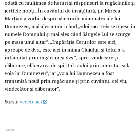
odată cu mulțimea de haruri și răspunsuri la rugăciunile și
jertfele nopții. În cuvântul de învățătură, pr. Mircea
Marțian a vorbit despre «lucrurile minunate» ale lui
Dumnezeu, mai ales atunci când „«doi sau trei» se unesc în
numele Domnului și mai ales când Sângele Lui se scurge
pe masa unui altar”. „Împărăția Cerurilor este aici,
aproape de dvs., este aici în inima Clujului, și totul s-a
întâmplat prin rugăciunea dvs.”, spre „vindecare și
eliberare, eliberarea de spiritul răului prin conectarea la
voia lui Dumnezeu”, iar „voia lui Dumnezeu a fost
transmisă nouă prin rugăciune și prin cuvântul cel viu,
vindecător și eliberator”.
Sursa:
vedeţi aici
SHARE