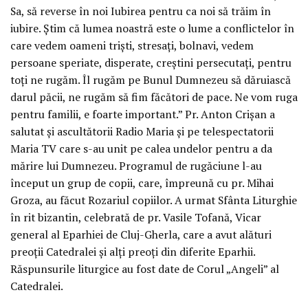
Sa, să reverse în noi Iubirea pentru ca noi să trăim în
iubire. Știm că lumea noastră este o lume a conflictelor în
care vedem oameni triști, stresați, bolnavi, vedem
persoane speriate, disperate, creștini persecutați, pentru
toți ne rugăm. Îl rugăm pe Bunul Dumnezeu să dăruiască
darul păcii, ne rugăm să fim făcători de pace. Ne vom ruga
pentru familii, e foarte important.” Pr. Anton Crișan a
salutat și ascultătorii Radio Maria și pe telespectatorii
Maria TV care s-au unit pe calea undelor pentru a da
mărire lui Dumnezeu. Programul de rugăciune l-au
început un grup de copii, care, împreună cu pr. Mihai
Groza, au făcut Rozariul copiilor. A urmat Sfânta Liturghie
în rit bizantin, celebrată de pr. Vasile Tofană, Vicar
general al Eparhiei de Cluj-Gherla, care a avut alături
preoții Catedralei și alți preoți din diferite Eparhii.
Răspunsurile liturgice au fost date de Corul „Angeli” al
Catedralei.