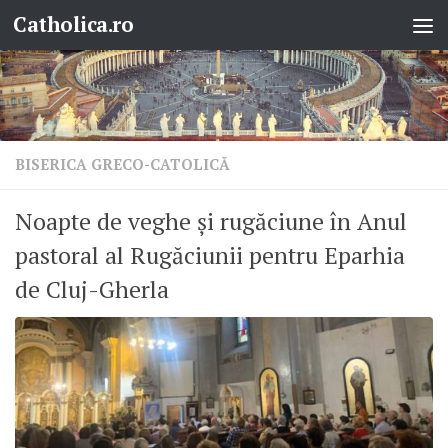
Catholica.ro
Skip to content
BISERICA GRECO-CATOLICĂ
Noapte de veghe și rugăciune în Anul
pastoral al Rugăciunii pentru Eparhia
de Cluj-Gherla