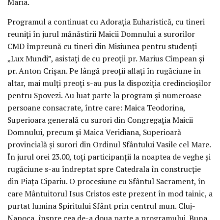
Maria.
Programul a continuat cu Adorația Euharistică, cu tineri
reuniți în jurul mănăstirii Maicii Domnului a surorilor
CMD împreună cu tineri din Misiunea pentru studenți
„Lux Mundi”, asistați de cu preoții pr. Marius Cîmpean și
pr. Anton Crișan. Pe lângă preoții aflați în rugăciune în
altar, mai mulți preoți s-au pus la dispoziția credincioșilor
pentru Spovezi. Au luat parte la program și numeroase
persoane consacrate, între care: Maica Teodorina,
Superioara generală cu surori din Congregația Maicii
Domnului, precum și Maica Veridiana, Superioară
provincială și surori din Ordinul Sfântului Vasile cel Mare.
În jurul orei 23.00, toți participanții la noaptea de veghe și
rugăciune s-au îndreptat spre Catedrala în construcție
din Piața Cipariu. O procesiune cu Sfântul Sacrament, în
care Mântuitorul Isus Cristos este prezent în mod tainic, a
purtat lumina Spiritului Sfânt prin centrul mun. Cluj-
Napoca, înspre cea de-a doua parte a programului. Buna