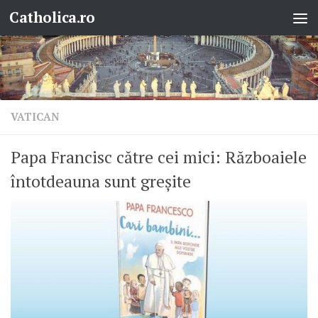
Catholica.ro
Skip to content
VATICAN
Papa Francisc către cei mici: Războaiele
întotdeauna sunt greșite