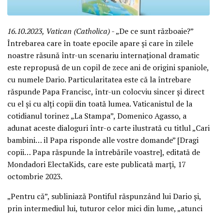
16.10.2023, Vatican (Catholica)
- „De ce sunt războaie?”
Întrebarea care în toate epocile apare și care în zilele
noastre răsună într-un scenariu internațional dramatic
este repropusă de un copil de zece ani de origini spaniole,
cu numele Dario. Particularitatea este că la întrebare
răspunde Papa Francisc, într-un colocviu sincer și direct
cu el și cu alți copii din toată lumea. Vaticanistul de la
cotidianul torinez „La Stampa”, Domenico Agasso, a
adunat aceste dialoguri într-o carte ilustrată cu titlul „Cari
bambini… il Papa risponde alle vostre domande” [Dragi
copii… Papa răspunde la întrebările voastre], editată de
Mondadori ElectaKids, care este publicată marți, 17
octombrie 2023.
„Pentru că”, subliniază Pontiful răspunzând lui Dario și,
prin intermediul lui, tuturor celor mici din lume, „atunci