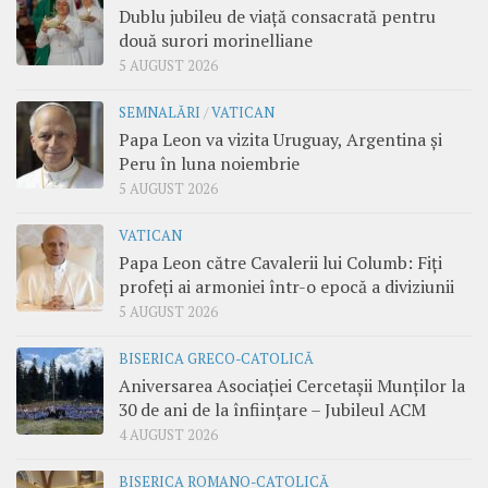
Dublu jubileu de viață consacrată pentru
două surori morinelliane
5 AUGUST 2026
SEMNALĂRI
/
VATICAN
Papa Leon va vizita Uruguay, Argentina și
Peru în luna noiembrie
5 AUGUST 2026
VATICAN
Papa Leon către Cavalerii lui Columb: Fiți
profeți ai armoniei într-o epocă a diviziunii
5 AUGUST 2026
BISERICA GRECO-CATOLICĂ
Aniversarea Asociației Cercetașii Munților la
30 de ani de la înființare – Jubileul ACM
4 AUGUST 2026
BISERICA ROMANO-CATOLICĂ