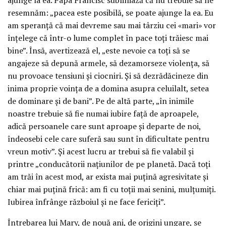
resemnăm: „pacea este posibilă, se poate ajunge la ea. Eu
am speranță că mai devreme sau mai târziu cei «mari» vor
înțelege că într-o lume complet în pace toți trăiesc mai
bine”. Însă, avertizează el, „este nevoie ca toți să se
angajeze să depună armele, să dezamorseze violența, să
nu provoace tensiuni și ciocniri. Și să dezrădăcineze din
inima proprie voința de a domina asupra celuilalt, setea
de dominare și de bani”. Pe de altă parte, „în inimile
noastre trebuie să fie numai iubire față de aproapele,
adică persoanele care sunt aproape și departe de noi,
îndeosebi cele care suferă sau sunt în dificultate pentru
vreun motiv”. Și acest lucru ar trebui să fie valabil și
printre „conducătorii națiunilor de pe planetă. Dacă toți
am trăi în acest mod, ar exista mai puțină agresivitate și
chiar mai puțină frică: am fi cu toții mai senini, mulțumiți.
Iubirea înfrânge războiul și ne face fericiți”.
Întrebarea lui Mary, de nouă ani, de origini ungare, se