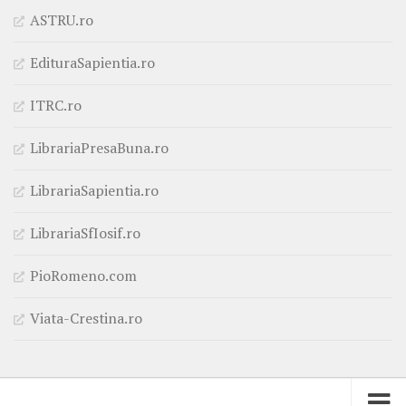
ASTRU.ro
EdituraSapientia.ro
ITRC.ro
LibrariaPresaBuna.ro
LibrariaSapientia.ro
LibrariaSfIosif.ro
PioRomeno.com
Viata-Crestina.ro