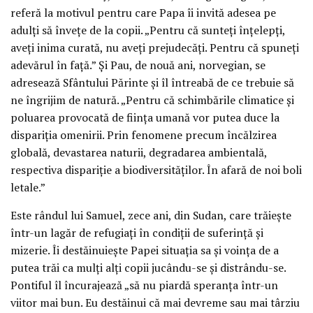
referă la motivul pentru care Papa îi invită adesea pe
adulți să învețe de la copii. „Pentru că sunteți înțelepți,
aveți inima curată, nu aveți prejudecăți. Pentru că spuneți
adevărul în față.” Și Pau, de nouă ani, norvegian, se
adresează Sfântului Părinte și îl întreabă de ce trebuie să
ne îngrijim de natură. „Pentru că schimbările climatice și
poluarea provocată de ființa umană vor putea duce la
dispariția omenirii. Prin fenomene precum încălzirea
globală, devastarea naturii, degradarea ambientală,
respectiva dispariție a biodiversităților. În afară de noi boli
letale.”
Este rândul lui Samuel, zece ani, din Sudan, care trăiește
într-un lagăr de refugiați în condiții de suferință și
mizerie. Îi destăinuiește Papei situația sa și voința de a
putea trăi ca mulți alți copii jucându-se și distrându-se.
Pontiful îl încurajează „să nu piardă speranța într-un
viitor mai bun. Eu destăinui că mai devreme sau mai târziu