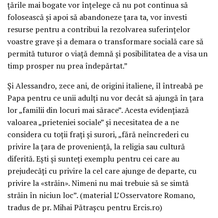
țările mai bogate vor înțelege că nu pot continua să
folosească și apoi să abandoneze țara ta, vor investi
resurse pentru a contribui la rezolvarea suferințelor
voastre grave și a demara o transformare socială care să
permită tuturor o viață demnă și posibilitatea de a visa un
timp prosper nu prea îndepărtat.”
Și Alessandro, zece ani, de origini italiene, îl întreabă pe
Papa pentru ce unii adulți nu vor decât să ajungă în țara
lor „familii din locuri mai sărace”. Acesta evidențiază
valoarea „prieteniei sociale” și necesitatea de a ne
considera cu toții frați și surori, „fără neîncrederi cu
privire la țara de proveniență, la religia sau cultură
diferită. Ești și sunteți exemplu pentru cei care au
prejudecăți cu privire la cel care ajunge de departe, cu
privire la «străin». Nimeni nu mai trebuie să se simtă
străin în niciun loc”. (material L’Osservatore Romano,
tradus de pr. Mihai Pătrașcu pentru Ercis.ro)