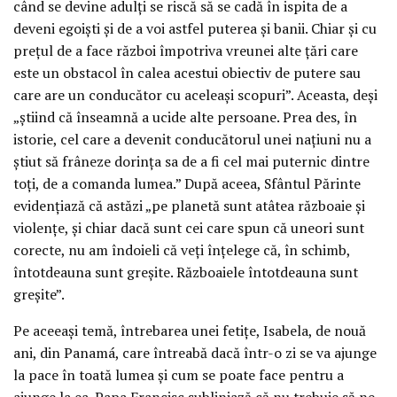
când se devine adulți se riscă să se cadă în ispita de a
deveni egoiști și de a voi astfel puterea și banii. Chiar și cu
prețul de a face război împotriva vreunei alte țări care
este un obstacol în calea acestui obiectiv de putere sau
care are un conducător cu aceleași scopuri”. Aceasta, deși
„știind că înseamnă a ucide alte persoane. Prea des, în
istorie, cel care a devenit conducătorul unei națiuni nu a
știut să frâneze dorința sa de a fi cel mai puternic dintre
toți, de a comanda lumea.” După aceea, Sfântul Părinte
evidențiază că astăzi „pe planetă sunt atâtea războaie și
violențe, și chiar dacă sunt cei care spun că uneori sunt
corecte, nu am îndoieli că veți înțelege că, în schimb,
întotdeauna sunt greșite. Războaiele întotdeauna sunt
greșite”.
Pe aceeași temă, întrebarea unei fetițe, Isabela, de nouă
ani, din Panamá, care întreabă dacă într-o zi se va ajunge
la pace în toată lumea și cum se poate face pentru a
ajunge la ea. Papa Francisc subliniază că nu trebuie să ne