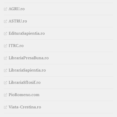
AGRU.ro
ASTRU.ro
EdituraSapientia.ro
ITRC.ro
LibrariaPresaBuna.ro
LibrariaSapientia.ro
LibrariaSfIosif.ro
PioRomeno.com
Viata-Crestina.ro