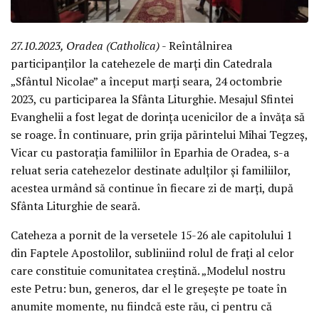
27.10.2023, Oradea (Catholica)
- Reîntâlnirea
participanților la catehezele de marți din Catedrala
„Sfântul Nicolae” a început marți seara, 24 octombrie
2023, cu participarea la Sfânta Liturghie. Mesajul Sfintei
Evanghelii a fost legat de dorința ucenicilor de a învăța să
se roage. În continuare, prin grija părintelui Mihai Tegzeș,
Vicar cu pastorația familiilor în Eparhia de Oradea, s-a
reluat seria catehezelor destinate adulților și familiilor,
acestea urmând să continue în fiecare zi de marți, după
Sfânta Liturghie de seară.
Cateheza a pornit de la versetele 15-26 ale capitolului 1
din Faptele Apostolilor, subliniind rolul de frați al celor
care constituie comunitatea creștină. „Modelul nostru
este Petru: bun, generos, dar el le greșește pe toate în
anumite momente, nu fiindcă este rău, ci pentru că