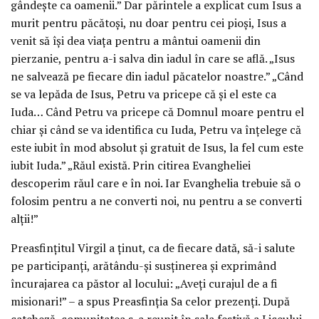
gândește ca oamenii.” Dar părintele a explicat cum Isus a
murit pentru păcătoși, nu doar pentru cei pioși, Isus a
venit să își dea viața pentru a mântui oamenii din
pierzanie, pentru a-i salva din iadul în care se află. „Isus
ne salvează pe fiecare din iadul păcatelor noastre.” „Când
se va lepăda de Isus, Petru va pricepe că și el este ca
Iuda… Când Petru va pricepe că Domnul moare pentru el
chiar și când se va identifica cu Iuda, Petru va înțelege că
este iubit în mod absolut și gratuit de Isus, la fel cum este
iubit Iuda.” „Răul există. Prin citirea Evangheliei
descoperim răul care e în noi. Iar Evanghelia trebuie să o
folosim pentru a ne converti noi, nu pentru a se converti
alții!”
Preasfințitul Virgil a ținut, ca de fiecare dată, să-i salute
pe participanți, arătându-și susținerea și exprimând
încurajarea ca păstor al locului: „Aveți curajul de a fi
misionari!” – a spus Preasfinția Sa celor prezenți. După
cateheză, comunitatea s-a reunit în sala festivă a Liceului