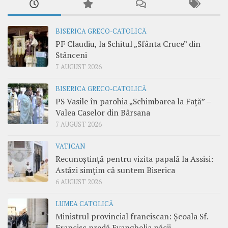
BISERICA GRECO-CATOLICĂ
PF Claudiu, la Schitul „Sfânta Cruce” din
Stânceni
7 AUGUST 2026
BISERICA GRECO-CATOLICĂ
PS Vasile în parohia „Schimbarea la Față” –
Valea Caselor din Bârsana
7 AUGUST 2026
VATICAN
Recunoștință pentru vizita papală la Assisi:
Astăzi simțim că suntem Biserica
6 AUGUST 2026
LUMEA CATOLICĂ
Ministrul provincial franciscan: Școala Sf.
Francisc predă Evanghelia păcii