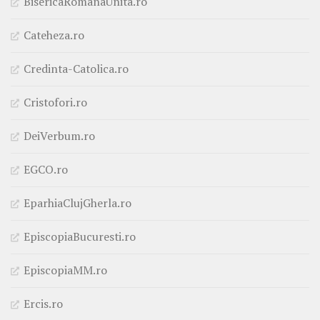
BisericaRomanaUnita.ro
Cateheza.ro
Credinta-Catolica.ro
Cristofori.ro
DeiVerbum.ro
EGCO.ro
EparhiaClujGherla.ro
EpiscopiaBucuresti.ro
EpiscopiaMM.ro
Ercis.ro